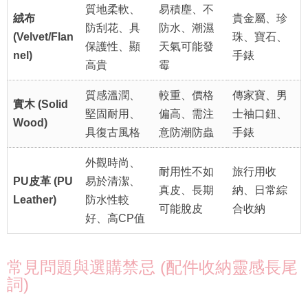
質地柔軟、
易積塵、不
絨布
貴金屬、珍
防刮花、具
防水、潮濕
(Velvet/Flan
珠、寶石、
保護性、顯
天氣可能發
nel)
手錶
高貴
霉
質感溫潤、
較重、價格
傳家寶、男
實木 (Solid
堅固耐用、
偏高、需注
士袖口鈕、
Wood)
具復古風格
意防潮防蟲
手錶
外觀時尚、
耐用性不如
旅行用收
PU皮革 (PU
易於清潔、
真皮、長期
納、日常綜
Leather)
防水性較
可能脫皮
合收納
好、高CP值
常見問題與選購禁忌 (配件收納靈感長尾
詞)