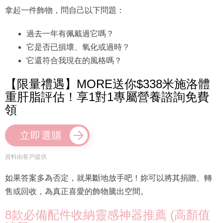
拿起一件飾物，問自己以下問題：
過去一年有佩戴過它嗎？
它是否已損壞、氧化或過時？
它還符合我現在的風格嗎？
【限量禮遇】MORE送你$338米施洛體
重肝脂評估！享1對1專屬營養諮詢免費
領
立即選購
資料由客戶提供
如果答案多為否定，就果斷地放手吧！妳可以將其捐贈、轉
售或回收，為真正喜愛的飾物騰出空間。
8款必備配件收納靈感神器推薦 (高顏值