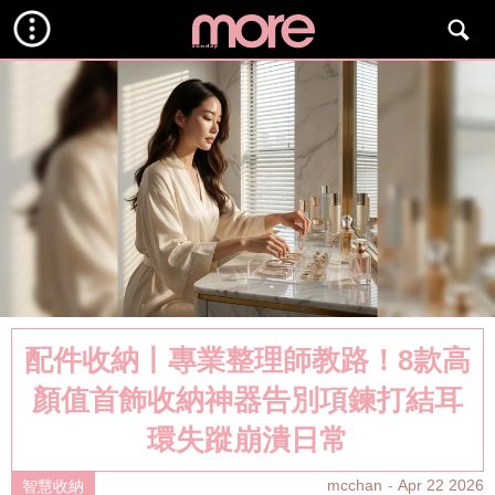
配件收納丨專業整理師教路！8款高
顏值首飾收納神器告別項鍊打結耳
環失蹤崩潰日常
mcchan
Apr 22 2026
智慧收納