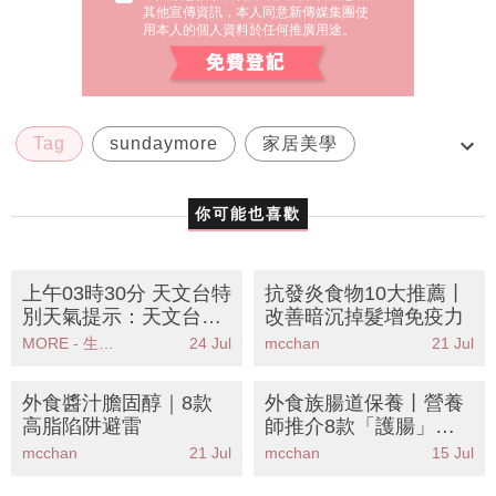
其他宣傳資訊，本人同意新傳媒集團使
用本人的個人資料於任何推廣用途。
Tag
sundaymore
家居美學
斷捨離
配件收納靈感
你可能也喜歡
上午03時30分 天文台特
抗發炎食物10大推薦丨
別天氣提示：天文台將
改善暗沉掉髮增免疫力
考慮發出一號戒備信號
MORE - 生活品味
24 Jul
mcchan
21 Jul
熱帶氣旋紅霞逼近本港
外食醬汁膽固醇｜8款
外食族腸道保養丨營養
高脂陷阱避雷
師推介8款「護腸」發
酵食物！KO胃氣脹便秘
mcchan
21 Jul
mcchan
15 Jul
超市都買到