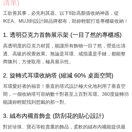
清單)
工欲善其事，必先利其器。以下8款高顏值收納神器，從
IKEA、MUJI到設計師品牌都有，助妳輕鬆打造專櫃級收納！
1. 透明亞克力首飾展示架 (一目了然的專櫃感)
高透明度的亞克力材質，能讓所有飾物一目了然，營造出清
透、高級的視覺效果。無論是耳環、戒指還是手鏈，都能整
齊陳列，方便取用，極具展示性。
2. 旋轉式耳環收納塔 (縮減 60% 桌面空間)
耳環愛好者的福音！垂直的塔式設計極大化地利用了垂直空
間，一個收納塔可容納數十對甚至上百對耳環。360度旋轉功
能讓妳輕鬆找到想戴的那一對。
3. 絨布內襯首飾盒 (防刮花的貼心設計)
對於珍珠、寶石等較貴重的飾品，柔軟的絨布內襯能提供最