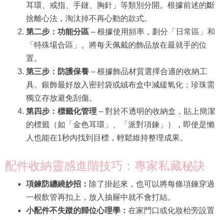
耳環、戒指、手鏈、胸針」等類別分開。根據前述的斷
捨離心法，淘汰掉不再心動的款式。
第二步：功能分區
– 根據使用頻率，劃分「日常區」和
「特殊場合區」。將每天佩戴的飾品放在最就手的位
置。
第三步：防護保養
– 根據飾品材質選擇合適的收納工
具。銀飾最好放入密封袋或絨布盒中減緩氧化；珍珠需
獨立存放避免刮傷。
第四步：標籤化管理
– 對於不透明的收納盒，貼上簡潔
的標籤（如「金色耳環」、「派對項鍊」），即使是懶
人也能在1秒內找到目標，輕鬆維持整理成果。
配件收納靈感進階技巧：專家私藏秘訣
項鍊防纏繞妙招：
除了掛起來，也可以將每條項鍊穿過
一根飲管再扣上，放入抽屜中就不會打結。
小配件不失蹤的歸位心理學：
在家門口或化妝枱旁設置