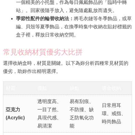
一個精美的小托盤，作為每日佩戴飾品的「臨時中轉
站」。回家後隨手放入，避免隨處亂放而遺失。
季節性配件的輪替收納法：
將毛衣鏈等冬季飾品，或草
編、貝殼等夏季飾品，在換季時集中收納在貼好標籤的
盒子裡，釋放日常收納空間。
常見收納材質優劣大比拼
選擇收納盒時，材質是關鍵。以下為妳分析四種常見材質的
優劣，助妳作出精明選擇。
材質
優點
缺點
適合收納
透明度高、
易有刮痕、
日常用耳
亞克力
一目了然、
不防撞、缺
環、戒指、
(Acrylic)
具現代感、
乏防氧化功
時尚飾品
易清潔
能