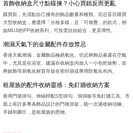
首飾收納盒尺寸點樣揀？小心買錯反而更亂
購買前，先清點自己擁有的飾品數量和種類。切忌盲目購買
大型收納盒，應選擇「分格多樣」且「可堆疊」的款式，例
如MUJI的PP收納系列，可按需自由組合，更具彈性。
潮濕天氣下的金屬配件存放禁忌
香港天氣潮濕，金屬飾品極易氧化。切忌將飾品暴露在空氣
中，尤其是在浴室。建議在收納盒內放入一小包乾燥劑，並
將銀飾等易氧化材質存放在密封袋或專用防氧化布內。
租屋族的配件收納靈感：免釘牆收納方案
善用門後掛勾、伸縮桿配S型掛勾、洞洞板等免釘牆工具。市
面上有許多專為飾品設計的門後掛架，能一次過收納項鍊、
手鏈和圍巾，是租屋族的恩物。