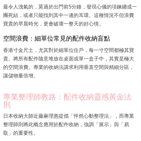
最令人洩氣的，莫過於出門前5分鐘，發現心儀的項鍊纏成一
團死結，或者只能找到其中一邊的耳環。這種情況不但浪費
寶貴的早晨時光，更會破壞一整天的好心情。
空間浪費：細單位常見的配件收納盲點
香港寸金尺土，尤其對於細單位住戶，每一寸空間都極其寶
貴。將所有配件隨意堆放在桌面或單一盒子中，其實是極大
的空間浪費。專業的收納法講求利用垂直空間與精細分區，
讓儲物量倍增。
專業整理師教路：配件收納靈感黃金法
則
日本收納大師近藤麻理惠提倡「怦然心動整理法」，而專業
整理師則將此概念應用於配件收納，強調「展示」與「易
取」的重要性。