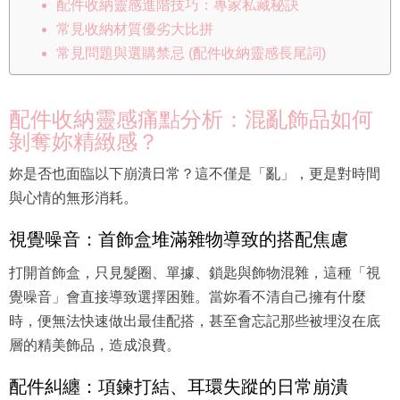
配件收納靈感進階技巧：專家私藏秘訣
常見收納材質優劣大比拼
常見問題與選購禁忌 (配件收納靈感長尾詞)
配件收納靈感痛點分析：混亂飾品如何
剝奪妳精緻感？
妳是否也面臨以下崩潰日常？這不僅是「亂」，更是對時間
與心情的無形消耗。
視覺噪音：首飾盒堆滿雜物導致的搭配焦慮
打開首飾盒，只見髮圈、單據、鎖匙與飾物混雜，這種「視
覺噪音」會直接導致選擇困難。當妳看不清自己擁有什麼
時，便無法快速做出最佳配搭，甚至會忘記那些被埋沒在底
層的精美飾品，造成浪費。
配件糾纏：項鍊打結、耳環失蹤的日常崩潰