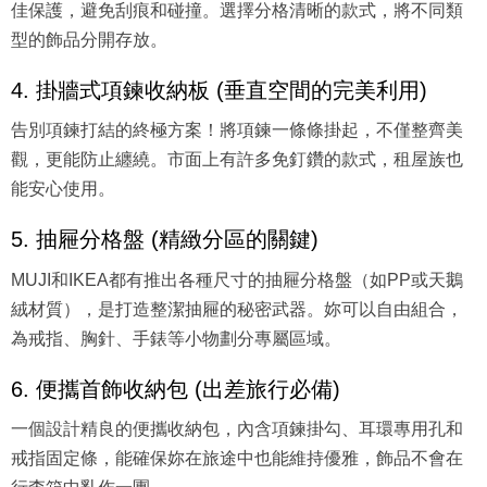
佳保護，避免刮痕和碰撞。選擇分格清晰的款式，將不同類
型的飾品分開存放。
4. 掛牆式項鍊收納板 (垂直空間的完美利用)
告別項鍊打結的終極方案！將項鍊一條條掛起，不僅整齊美
觀，更能防止纏繞。市面上有許多免釘鑽的款式，租屋族也
能安心使用。
5. 抽屜分格盤 (精緻分區的關鍵)
MUJI和IKEA都有推出各種尺寸的抽屜分格盤（如PP或天鵝
絨材質），是打造整潔抽屜的秘密武器。妳可以自由組合，
為戒指、胸針、手錶等小物劃分專屬區域。
6. 便攜首飾收納包 (出差旅行必備)
一個設計精良的便攜收納包，內含項鍊掛勾、耳環專用孔和
戒指固定條，能確保妳在旅途中也能維持優雅，飾品不會在