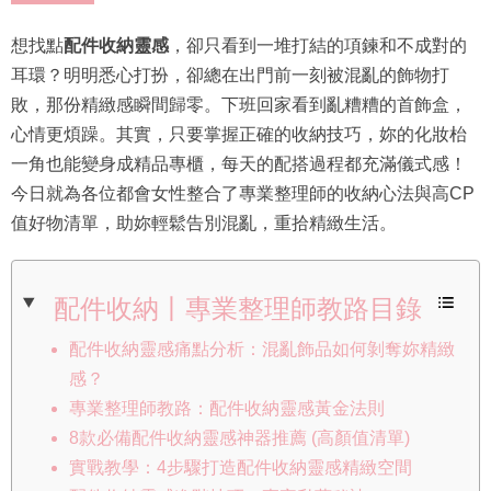
想找點
配件收納靈感
，卻只看到一堆打結的項鍊和不成對的
耳環？明明悉心打扮，卻總在出門前一刻被混亂的飾物打
敗，那份精緻感瞬間歸零。下班回家看到亂糟糟的首飾盒，
心情更煩躁。其實，只要掌握正確的收納技巧，妳的化妝枱
一角也能變身成精品專櫃，每天的配搭過程都充滿儀式感！
今日就為各位都會女性整合了專業整理師的收納心法與高CP
值好物清單，助妳輕鬆告別混亂，重拾精緻生活。
配件收納丨專業整理師教路目錄
配件收納靈感痛點分析：混亂飾品如何剝奪妳精緻
感？
專業整理師教路：配件收納靈感黃金法則
8款必備配件收納靈感神器推薦 (高顏值清單)
實戰教學：4步驟打造配件收納靈感精緻空間