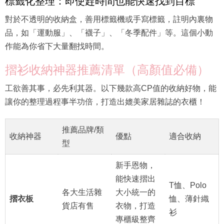
標籤化整理：即使趕時間也能快速找到目標
對於不透明的收納盒，善用標籤機或手寫標籤，註明內裏物
品，如「運動服」、「襪子」、「冬季配件」等。這個小動
作能為你省下大量翻找時間。
摺衫收納神器推薦清單（高顏值必備）
工欲善其事，必先利其器。以下幾款高CP值的收納好物，能
讓你的整理過程事半功倍，打造出媲美家居雜誌的衣櫃！
推薦品牌/類
收納神器
優點
適合收納
型
新手恩物，
能快速摺出
T恤、Polo
各大生活雜
大小統一的
摺衣板
恤、薄針織
貨店有售
衣物，打造
衫
專櫃級整齊