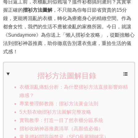
每日返工前，衣櫃亂到似戰場？搵件衫都搞到遲到？其實掌
握正確的
摺衫方法圖解
，不只能為你每日節省寶貴的15分
鐘，更能將混亂的衣櫃，轉化為療癒身心的精緻空間。作為
都會女性，我們的生活不應被凌亂的家務所困。今日，就讓
《Sundaymore》為你送上「懶人摺衫全攻略」，從斷捨離心
法到摺衫神器推薦，助你徹底告別選衣焦慮，重拾生活的儀
式感！
摺衫方法圖解目錄
衣櫃混亂痛點分析：為什麼摺衫方法直接影響妳精
緻感？
專業整理師教路：摺衫方法黃金法則
5大類衣物摺衫方法圖解完整攻略
實戰教學：打造一目了然衣櫃分區系統
摺衫收納神器推薦清單（高顏值必備）
常見摺衫問題與禁忌（SEO長尾關鍵字）