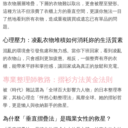
致衣物層層堆疊，下層的衣物難以取出，更會被壓至變形。
這種方法不但浪費了衣櫃上方的垂直空間，更讓你無法一目
了然地看到所有衣物，造成重複購買或遺忘已有單品的問
題。
心理壓力：凌亂衣物堆積如何消耗妳的生活質素
混亂的環境會引發焦慮和無力感。當你下班回家，看到凌亂
的衣物山，只會感到更加疲憊。相反，一個整齊有序的衣
櫃，能帶來平靜和掌控感，讓回家成為真正的放鬆和充電。
專業整理師教路：摺衫方法黃金法則
被《時代》雜誌選為「全球百大影響力人物」的日本整理專
家，其核心理念「怦然心動整理法」風靡全球。她的摺衫哲
學，更是懶人與收納新手的救星。
為什麼「垂直摺疊法」是職業女性的救星？