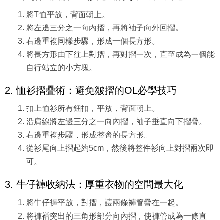
將T恤平放，背面朝上。
將左邊三分之一向內摺，再將袖子向外回摺。
右邊重複同樣步驟，形成一個長方形。
將長方形由下往上對摺，再對摺一次，直至成為一個能
自行站立的小方塊。
2. 恤衫摺疊術：避免皺摺的OL必學技巧
扣上恤衫所有鈕扣，平放，背面朝上。
沿肩線將左邊三分之一向內摺，袖子垂直向下摺疊。
右邊重複步驟，形成整齊的長方形。
從衫尾向上摺起約5cm，然後將整件衫向上對摺兩次即
可。
3. 牛仔褲收納法：厚重衣物的空間最大化
將牛仔褲平放，對摺，讓兩條褲管疊在一起。
將褲襠突出的三角形部分向內摺，使褲管成為一條直