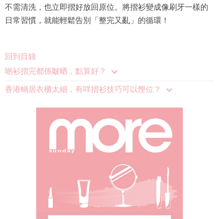
不需清洗，也立即摺好放回原位。將摺衫變成像刷牙一樣的
日常習慣，就能輕鬆告別「整完又亂」的循環！
回到目錄
啲衫摺完都係皺晒，點算好？
香港蝸居衣櫃太細，有咩摺衫技巧可以慳位？