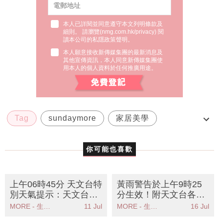
本人已詳閱並同意遵守本文列明條款及
細則。 請瀏覽(
nmg.com.hk/privacy
) 閱
讀本公司的私隱政策聲明。
本人願意接收新傳媒集團的最新消息及
其他宣傳資訊，本人同意新傳媒集團使
用本人的個人資料於任何推廣用途。
Tag
sundaymore
家居美學
摺衫方法圖解
斷捨離
你可能也喜歡
上午06時45分 天文台特
黃雨警告於上午9時25
別天氣提示：天文台發
分生效！附天文台各區
出酷熱天氣警告市民需
雨量分佈圖
MORE - 生活品味
11 Jul
MORE - 生活品味
16 Jul
注意防暑措施