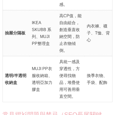
感。
高CP值，能
IKEA
自由組合，
內衣褲、襪
SKUBB 系
創造垂直收
抽屜分隔板
子、T恤、背
列、MUJI
納空間，防
心
PP整理盒
止衣物傾
倒。
具統一感及
MUJI PP衣
穿透性，方
透明/半透明
服收納箱、
便尋找物
換季衣物、
收納盒
透明亞加力
品，堆疊使
手袋、配飾
膠盒
用可善用垂
直空間。
常見摺衫問題與禁忌（SEO長尾關鍵