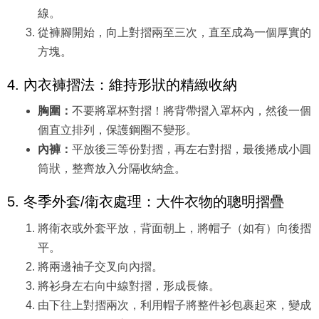
線。
從褲腳開始，向上對摺兩至三次，直至成為一個厚實的
方塊。
4. 內衣褲摺法：維持形狀的精緻收納
胸圍：
不要將罩杯對摺！將背帶摺入罩杯內，然後一個
個直立排列，保護鋼圈不變形。
內褲：
平放後三等份對摺，再左右對摺，最後捲成小圓
筒狀，整齊放入分隔收納盒。
5. 冬季外套/衛衣處理：大件衣物的聰明摺疊
將衛衣或外套平放，背面朝上，將帽子（如有）向後摺
平。
將兩邊袖子交叉向內摺。
將衫身左右向中線對摺，形成長條。
由下往上對摺兩次，利用帽子將整件衫包裹起來，變成