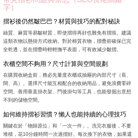
字）
摺衫後仍然皺巴巴？材質與技巧的配對秘訣
絲質、麻質等易皺材質，即使摺得再好也難免有摺痕。建議
這類衣物以懸掛方式收納。對於棉質衣物，摺疊前確保已完
全乾透，並在摺疊時輕輕撫平表面，可有效減少皺摺。
衣櫃空間不夠用？尺寸計算與空間規劃
在購買收納盒前，務必先量度衣櫃或抽屜的內部尺寸（長、
闊、高）。選擇尺寸能互相配合的收納用品，避免浪費零碎
空間。善用垂直掛衣架、門後掛勾等工具，也能發掘出意想
不到的儲物空間。
如何維持摺衫習慣？懶人也能持續的心理技巧
關鍵在於「物歸原位」和「一次一件」。洗完衣服後，不要
堆積，花10分鐘時間一次過摺好。每次換下的衣物，如果還