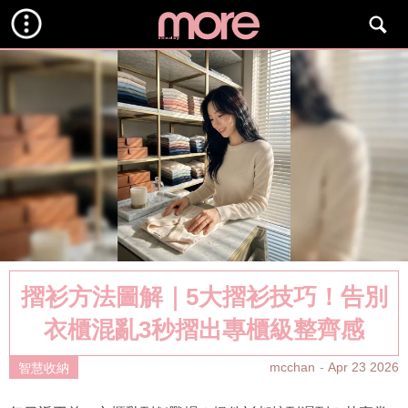
摺衫方法圖解｜5大摺衫技巧！告別
衣櫃混亂3秒摺出專櫃級整齊感
mcchan
Apr 23 2026
智慧收納