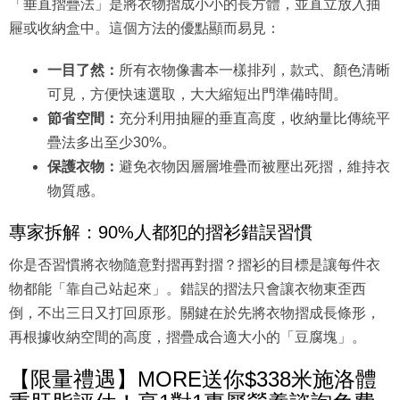
「垂直摺疊法」是將衣物摺成小小的長方體，並直立放入抽
屜或收納盒中。這個方法的優點顯而易見：
一目了然：
所有衣物像書本一樣排列，款式、顏色清晰
可見，方便快速選取，大大縮短出門準備時間。
節省空間：
充分利用抽屜的垂直高度，收納量比傳統平
疊法多出至少30%。
保護衣物：
避免衣物因層層堆疊而被壓出死摺，維持衣
物質感。
專家拆解：90%人都犯的摺衫錯誤習慣
你是否習慣將衣物隨意對摺再對摺？摺衫的目標是讓每件衣
物都能「靠自己站起來」。錯誤的摺法只會讓衣物東歪西
倒，不出三日又打回原形。關鍵在於先將衣物摺成長條形，
再根據收納空間的高度，摺疊成合適大小的「豆腐塊」。
【限量禮遇】MORE送你$338米施洛體