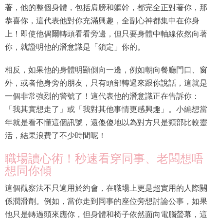
著，他的整個身體，包括肩膀和軀幹，都完全正對著你，那
恭喜你，這代表他對你充滿興趣，全副心神都集中在你身
上！即使他偶爾轉頭看看旁邊，但只要身體中軸線依然向著
你，就證明他的潛意識是「鎖定」你的。
相反，如果他的身體明顯側向一邊，例如朝向餐廳門口、窗
外，或者他身旁的朋友，只有頭部轉過來跟你說話，這就是
一個非常強烈的警號了！這代表他的潛意識正在告訴你：
「我其實想走了」或「我對其他事情更感興趣」。小編想當
年就是看不懂這個訊號，還傻傻地以為對方只是頸部比較靈
活，結果浪費了不少時間呢！
職場讀心術！秒速看穿同事、老闆想唔
想同你傾
這個觀察法不只適用於約會，在職場上更是超實用的人際關
係潤滑劑。例如，當你走到同事的座位旁想討論公事，如果
他只是轉過頭來應你，但身體和椅子依然面向電腦螢幕，這