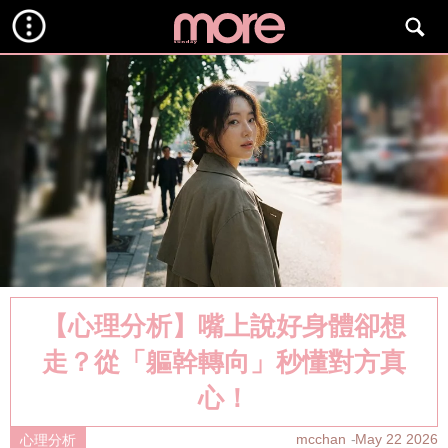
【心理分析】嘴上說好身體卻想
走？從「軀幹轉向」秒懂對方真
心！
mcchan
May 22 2026
心理分析