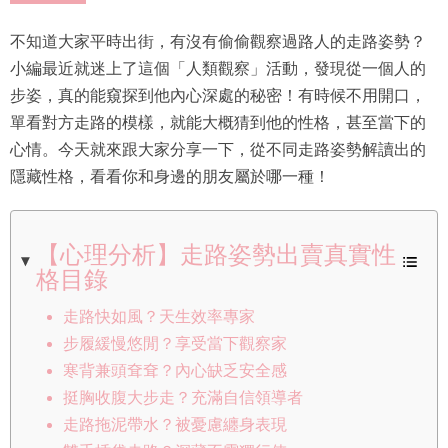
不知道大家平時出街，有沒有偷偷觀察過路人的走路姿勢？
小編最近就迷上了這個「人類觀察」活動，發現從一個人的
步姿，真的能窺探到他內心深處的秘密！有時候不用開口，
單看對方走路的模樣，就能大概猜到他的性格，甚至當下的
心情。今天就來跟大家分享一下，從不同走路姿勢解讀出的
隱藏性格，看看你和身邊的朋友屬於哪一種！
【心理分析】走路姿勢出賣真實性
格目錄
走路快如風？天生效率專家
步履緩慢悠閒？享受當下觀察家
寒背兼頭耷耷？內心缺乏安全感
挺胸收腹大步走？充滿自信領導者
走路拖泥帶水？被憂慮纏身表現