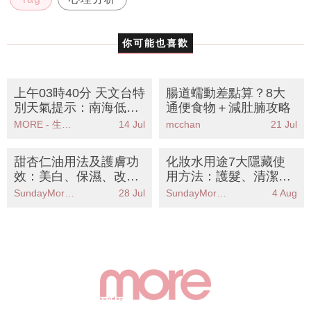
你可能也喜歡
上午03時40分 天文台特
腸道蠕動差點算？8大
別天氣提示：南海低壓
通便食物＋減肚腩攻略
區靠近香港可能帶來暴
MORE - 生活品味
14 Jul
mcchan
21 Jul
雨及強風
甜杏仁油用法及護膚功
化妝水用途7大隱藏使
效：美白、保濕、改善
用方法：護髮、清潔殺
毛孔粗大
菌、美背等教學
SundayMore編輯部
28 Jul
SundayMore編輯部
4 Aug