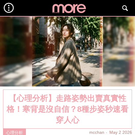
【心理分析】走路姿勢出賣真實性
格！寒背是沒自信？8種步姿秒速看
穿人心
mcchan
May 2 2026
心理分析