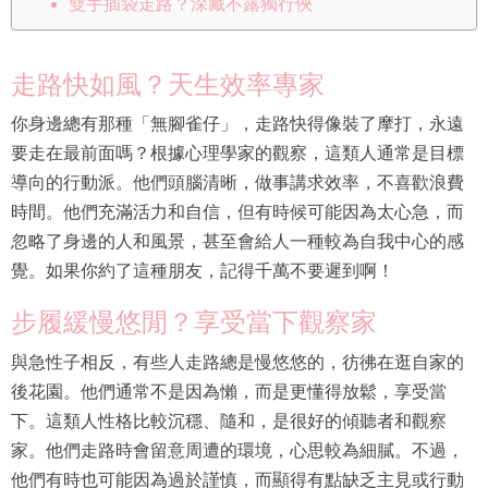
雙手插袋走路？深藏不露獨行俠
走路快如風？天生效率專家
你身邊總有那種「無腳雀仔」，走路快得像裝了摩打，永遠
要走在最前面嗎？根據心理學家的觀察，這類人通常是目標
導向的行動派。他們頭腦清晰，做事講求效率，不喜歡浪費
時間。他們充滿活力和自信，但有時候可能因為太心急，而
忽略了身邊的人和風景，甚至會給人一種較為自我中心的感
覺。如果你約了這種朋友，記得千萬不要遲到啊！
步履緩慢悠閒？享受當下觀察家
與急性子相反，有些人走路總是慢悠悠的，彷彿在逛自家的
後花園。他們通常不是因為懶，而是更懂得放鬆，享受當
下。這類人性格比較沉穩、隨和，是很好的傾聽者和觀察
家。他們走路時會留意周遭的環境，心思較為細膩。不過，
他們有時也可能因為過於謹慎，而顯得有點缺乏主見或行動