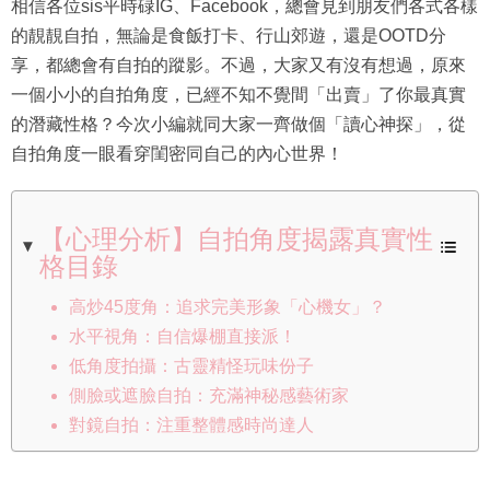
相信各位sis平時碌IG、Facebook，總會見到朋友們各式各樣
的靚靚自拍，無論是食飯打卡、行山郊遊，還是OOTD分
享，都總會有自拍的蹤影。不過，大家又有沒有想過，原來
一個小小的自拍角度，已經不知不覺間「出賣」了你最真實
的潛藏性格？今次小編就同大家一齊做個「讀心神探」，從
自拍角度一眼看穿閨密同自己的內心世界！
【心理分析】自拍角度揭露真實性
格目錄
高炒45度角：追求完美形象「心機女」？
水平視角：自信爆棚直接派！
低角度拍攝：古靈精怪玩味份子
側臉或遮臉自拍：充滿神秘感藝術家
對鏡自拍：注重整體感時尚達人