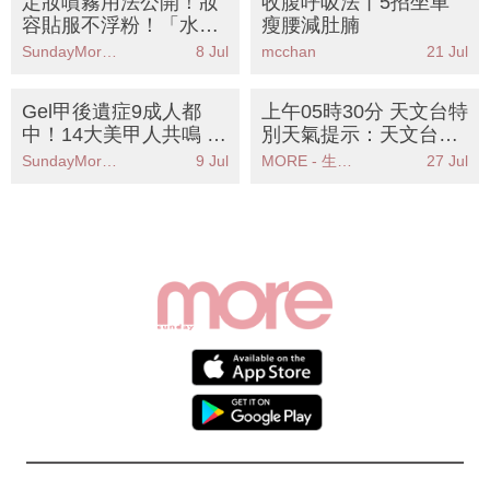
容貼服不浮粉！「水彈
瘦腰減肚腩
女王」權恩妃靠1招打
SundayMore編輯部
8 Jul
mcchan
21 Jul
造防水妝！
Gel甲後遺症9成人都
上午05時30分 天文台特
中！14大美甲人共鳴 附
別天氣提示：天文台發
5個護甲法改善甲面變
出特別天氣提示提醒市
SundayMore編輯部
9 Jul
MORE - 生活品味
27 Jul
黃變薄
民注意驟雨及狂風雷暴