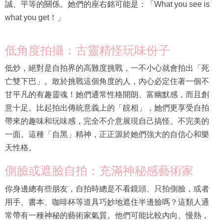
誠、平等的關係。她們的座右銘可能是：「What you see is
what you get！」
低角度拍攝：古靈精怪玩味份子
低炒，絕對是自拍界的高難度挑戰，一不小心就會拍出「死
亡雙下巴」。敢於挑戰這個角度的人，內心必定住著一個不
甘平凡的有趣靈魂！她們通常性格開朗、富幽默感，而且創
意十足。比起拍出傳統意義上的「靚相」，她們更享受自拍
帶來的趣味和玩味感，完全不介意展現自己搞怪、不完美的
一面。這種「自黑」精神，正正源於她們強大的自信心和樂
天性格。
側臉或遮臉自拍：充滿神秘感藝術家
你身邊總有些朋友，自拍時總是不看鏡頭、只拍側臉，或者
用手、書本、咖啡杯等道具巧妙地遮住半邊臉嗎？這類人通
常帶有一種神秘的藝術家氣質。他們可能比較內向、慢熱，