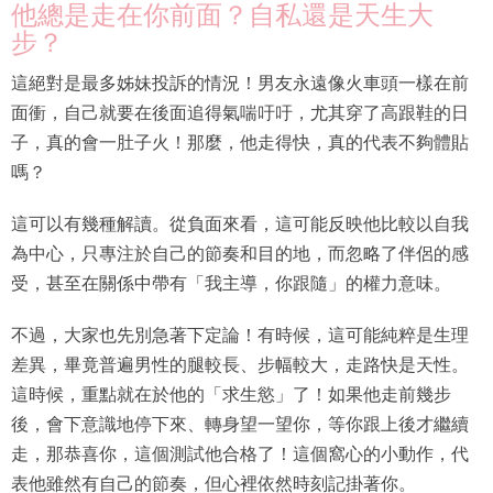
他總是走在你前面？自私還是天生大
步？
這絕對是最多姊妹投訴的情況！男友永遠像火車頭一樣在前
面衝，自己就要在後面追得氣喘吁吁，尤其穿了高跟鞋的日
子，真的會一肚子火！那麼，他走得快，真的代表不夠體貼
嗎？
這可以有幾種解讀。從負面來看，這可能反映他比較以自我
為中心，只專注於自己的節奏和目的地，而忽略了伴侶的感
受，甚至在關係中帶有「我主導，你跟隨」的權力意味。
不過，大家也先別急著下定論！有時候，這可能純粹是生理
差異，畢竟普遍男性的腿較長、步幅較大，走路快是天性。
這時候，重點就在於他的「求生慾」了！如果他走前幾步
後，會下意識地停下來、轉身望一望你，等你跟上後才繼續
走，那恭喜你，這個測試他合格了！這個窩心的小動作，代
表他雖然有自己的節奏，但心裡依然時刻記掛著你。