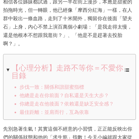
相信各位姊妹都試過，跟另一半在街上漫步，本應是甜蜜的
拍拖時光，但一轉眼，他已經像「摩西分紅海」一樣，在人
群中殺出一條血路，走到了十米開外，獨留你在後面「望夫
石」上身，內心不禁上演百萬個小劇場：「是我走得太慢，
還是他根本不想跟我逛街？」、「他是不是趕著去投胎
啊？」。
【心理分析】走路不等你＝不愛你
目錄
步伐一致：關係和諧甜蜜指標
他總是走在你前面？自私還是天生大步？
你總是走在他後面？依賴還是缺乏安全感？
最佳距離：並肩而行，互為依靠
先別急著生氣！其實這個不經意的小習慣，正正能反映出你
們的關係狀態和他的「求生慾」指數！今天小編就跟大家從