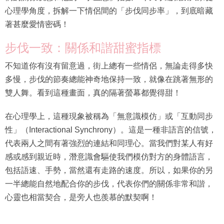
心理學角度，拆解一下情侶間的「步伐同步率」，到底暗藏
著甚麼愛情密碼！
步伐一致：關係和諧甜蜜指標
不知道你有沒有留意過，街上總有一些情侶，無論走得多快
多慢，步伐的節奏總能神奇地保持一致，就像在跳著無形的
雙人舞。看到這種畫面，真的隔著螢幕都覺得甜！
在心理學上，這種現象被稱為「無意識模仿」或「互動同步
性」（Interactional Synchrony）。這是一種非語言的信號，
代表兩人之間有著強烈的連結和同理心。當我們對某人有好
感或感到親近時，潛意識會驅使我們模仿對方的身體語言，
包括語速、手勢，當然還有走路的速度。所以，如果你的另
一半總能自然地配合你的步伐，代表你們的關係非常和諧，
心靈也相當契合，是旁人也羨慕的默契啊！