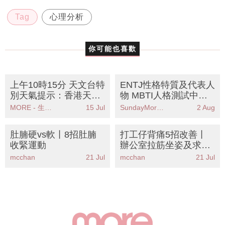
Tag
心理分析
你可能也喜歡
上午10時15分 天文台特
ENTJ性格特質及代表人
別天氣提示：香港天文
物 MBTI人格測試中被
台發出強陣風警告請市
稱為「指揮官」人格
MORE - 生活品味
15 Jul
SundayMore編輯部
2 Aug
民注意安全
肚腩硬vs軟丨8招肚腩
打工仔背痛5招改善丨
收緊運動
辦公室拉筋坐姿及求醫
警號
mcchan
21 Jul
mcchan
21 Jul