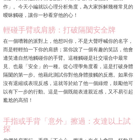
作」。今天小編就以心理分析角度，為大家拆解幾種常見的
曖昧觸碰，讓你一秒看穿他的心！
輕碰手臂或肩膀：打破隔閡安全牌
在一個嘈雜的派對上，他想叫你，不是大聲呼喊你的名字，
而是輕輕拍一下你的肩膀；當你說了一個有趣的笑話，他會
邊笑邊自然地觸碰你的手臂。這種觸碰是社交場合中最常
見、也最「安全」的一種。從心理學角度看，這是打破身體
隔閡的第一步。他藉此測試你對他身體接觸的反應。如果你
沒有退縮或表現反感，這就等於給了他一個綠燈，鼓勵他可
以有下一步的行動。這是一個既能表達親近感，又不易引起
尷尬的高招！
手指或手背「意外」擦過：友達以上試
探