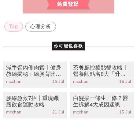
Tag
心理分析
你可能也喜歡
減手臂內側肉鬆丨健身
茶餐廳控糖點餐攻略丨
教練揭秘：練胸背比單
營養師點名8大「升糖
練手臂更有效！5個懶
醬汁」陷阱！避開飯後
mcchan
16 Jul
mcchan
16 Jul
人動作告別拜拜肉
疲勞血糖飆升元兇
腰線急救7招丨重現纖
白髮拔一條生三條？醫
腰飲食運動攻略
生拆解4大成因迷思丨
附8種逆齡黑髮食物清
mcchan
21 Jul
mcchan
15 Jul
單