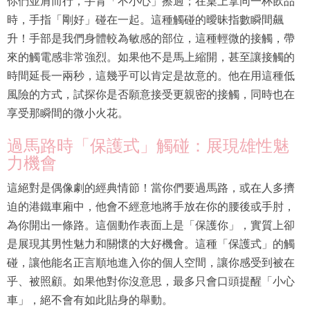
你們並肩而行，手背「不小心」擦過；在桌上拿同一杯飲品
時，手指「剛好」碰在一起。這種觸碰的曖昧指數瞬間飆
升！手部是我們身體較為敏感的部位，這種輕微的接觸，帶
來的觸電感非常強烈。如果他不是馬上縮開，甚至讓接觸的
時間延長一兩秒，這幾乎可以肯定是故意的。他在用這種低
風險的方式，試探你是否願意接受更親密的接觸，同時也在
享受那瞬間的微小火花。
過馬路時「保護式」觸碰：展現雄性魅
力機會
這絕對是偶像劇的經典情節！當你們要過馬路，或在人多擠
迫的港鐵車廂中，他會不經意地將手放在你的腰後或手肘，
為你開出一條路。這個動作表面上是「保護你」，實質上卻
是展現其男性魅力和關懷的大好機會。這種「保護式」的觸
碰，讓他能名正言順地進入你的個人空間，讓你感受到被在
乎、被照顧。如果他對你沒意思，最多只會口頭提醒「小心
車」，絕不會有如此貼身的舉動。