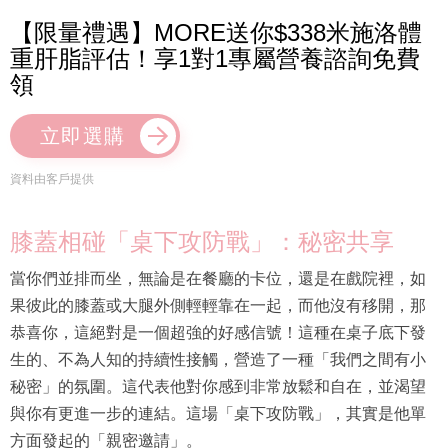
【限量禮遇】MORE送你$338米施洛體
重肝脂評估！享1對1專屬營養諮詢免費
領
立即選購
資料由客戶提供
膝蓋相碰「桌下攻防戰」：秘密共享
當你們並排而坐，無論是在餐廳的卡位，還是在戲院裡，如
果彼此的膝蓋或大腿外側輕輕靠在一起，而他沒有移開，那
恭喜你，這絕對是一個超強的好感信號！這種在桌子底下發
生的、不為人知的持續性接觸，營造了一種「我們之間有小
秘密」的氛圍。這代表他對你感到非常放鬆和自在，並渴望
與你有更進一步的連結。這場「桌下攻防戰」，其實是他單
方面發起的「親密邀請」。