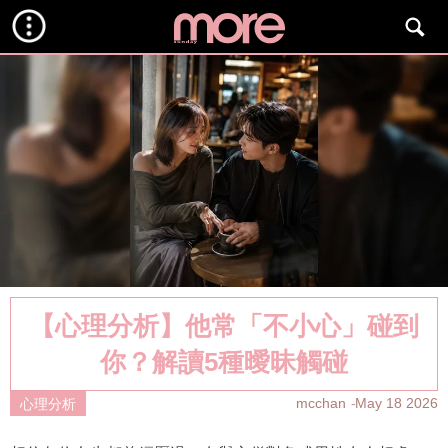
【心理分析】他常「不小心」碰到
你？解讀5種曖昧觸碰
mcchan
May 18 2026
心理分析