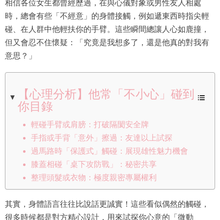
相信各位女生都曾經歷過，在與心儀對象或男性友人相處
時，總會有些「不經意」的身體接觸，例如遞東西時指尖輕
碰、在人群中他輕扶你的手臂。這些瞬間總讓人心如鹿撞，
但又會忍不住懷疑：「究竟是我想多了，還是他真的對我有
意思？」
【心理分析】他常「不小心」碰到
你目錄
輕碰手臂或肩膀：打破隔閡安全牌
手指或手背「意外」擦過：友達以上試探
過馬路時「保護式」觸碰：展現雄性魅力機會
膝蓋相碰「桌下攻防戰」：秘密共享
整理頭髮或衣物：極度親密專屬權利
其實，身體語言往往比說話更誠實！這些看似偶然的觸碰，
很多時候都是對方精心設計，用來試探你心意的「微動