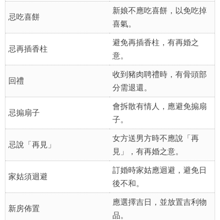
新娘不應吃喜餅，以免吃掉
忌吃喜餅
喜氣。
避免再插香柱，有再婚之
忌再插香柱
意。
收到豬肉聘禮時，有骨頭部
回禮
分需退還。
會拆散有情人，應避免搧扇
忌搧扇子
子。
女方送男方時不應說「再
忌說「再見」
見」，有再婚之意。
訂婚時家姑應迴避，避免日
家姑須迴避
後不和。
應選擇吉日，並放置吉利物
新房佈置
品。