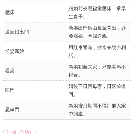
結婚前夜選福童壓床，求早
壓床
生貴子。
新娘出門應由長輩背出，避
送新娘出門
免寡婦、孕婦送親。
用紅傘遮道，撒米並說吉利
迎娶新娘
話。
新娘初至夫家，只能看席不
看席
得食。
婚後三日回母家，日落前返
回門
回。
新娘蜜月期間不得到他人家
忌串門
中閒坐。
常見問題：