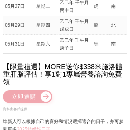
乙巳年 壬午月
05月27日
星期二
虎
南
丙申日
乙巳年 壬午月
05月29日
星期四
龍
北
戊戌日
乙巳年 壬午月
05月31日
星期六
馬
南
庚子日
【限量禮遇】MORE送你$338米施洛體
重肝脂評估！享1對1專屬營養諮詢免費
領
立即選購
資料由客戶提供
準新人可以根據自己的喜好和情況選擇適合的日子，亦可參
閱更多
2025結婚好日子
。