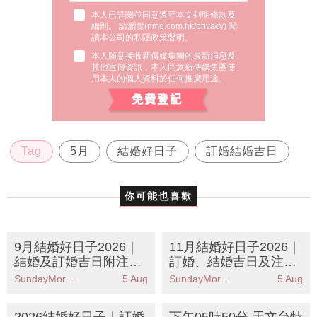
本人已詳閱並同意遵守本文列明條款及
細則。 請瀏覽(
nmg.com.hk/privacy
) 閱
讀本公司的私隱政策聲明。
本人願意接收新傳媒集團的最新消息及
其他宣傳資訊，本人同意新傳媒集團使
用本人的個人資料於任何推廣用途。
Tag
5月
結婚好日子
訂婚結婚吉日
你可能也喜歡
9月結婚好日子2026｜
11月結婚好日子2026｜
結婚及訂婚吉日附注意
訂婚、結婚吉日及注意
事項
事項
SundayMore編輯部
5 Aug
SundayMore編輯部
5 Aug