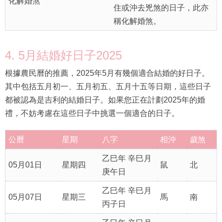
化解婚煞
住或沖去兇煞的日子，此亦
稱化解婚煞。
4. 5月結婚好日子2025
根據農民曆的推薦，2025年5月有幾個適合結婚的好日子。
其中包括五月初一、五月初五、五月十五等日期，這些日子
都被認為是吉利的結婚日子。如果您正在計劃2025年的婚
禮，不妨考慮在這些日子中挑選一個適合的日子。
公曆
星期
八字
相沖
歲煞
乙巳年 辛巳月
05月01日
星期四
鼠
北
庚午日
乙巳年 辛巳月
05月07日
星期三
馬
南
丙子日