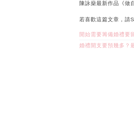
陳詠燊最新作品《做
若喜歡這篇文章，請S
開始需要籌備婚禮要
婚禮開支要預幾多？