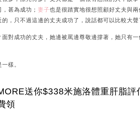
司，甚為成功；
妻子
也是很踏實地很想照顧好丈夫與兩
近的，只不過這邊的丈夫成功了，說話都可以比較大聲
？面對成功的丈夫，她邊被罵邊尊敬邊撐著，她只有一
是一樣。
ORE送你$338米施洛體重肝脂評
費領