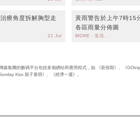
天抗敏體驗套裝
理治療角度拆解胸型走
黃雨警告於上午7時15
各區雨量分佈圖
21 Jul
MORE - 生活品味
傳媒集團的數碼平台包括多個網站和應用程式，如
《新假期》
、
《GOtri
Sunday Kiss 親子童萌》
、
《經濟一週》
。