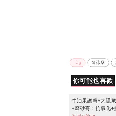
Tag
陳詠燊
你可能也喜歡
牛油果護膚5大隱藏
+磨砂膏：抗氧化+
SundayMore編輯部