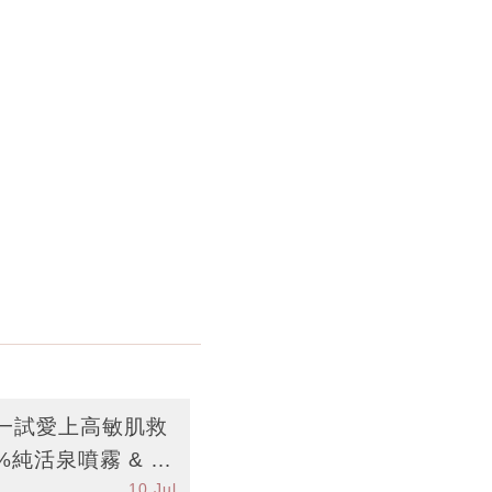
一試愛上高敏肌救
%純活泉噴霧 & 14
10 Jul