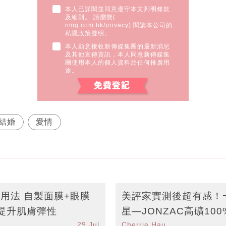
本人已詳閱並同意遵守本文列明條款
及細則。 請瀏覽(
nmg.com.hk/privacy
) 閱讀本公司的
私隱政策聲明。
本人願意接收新傳媒集團的最新消息
及其他宣傳資訊，本人同意新傳媒集
團使用本人的個人資料於任何推廣用
途。
結婚
愛情
用法 自製面膜+眼膜
美評家實測後超有感！
提升肌膚彈性
星—JONZAC高礦100
29 Jul
Cherrie Hau