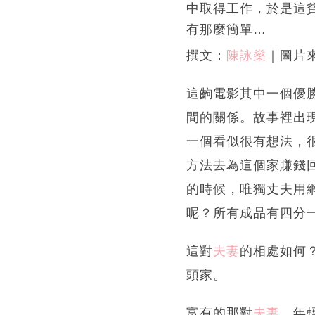
中取得工作，於是這
有那麼簡單…
撰文：
陳詠燊
｜圖片
這齣電影其中一個優
間的關係。故事裡出
一個看似很有想法，
方法去為這個家賺錢
的時候，唯獨丈夫用
呢？所有成品有四分
這對
夫妻
的相處如何
頭家。
富有的那對
夫妻
，年