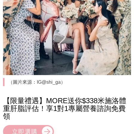
（圖片來源：IG@shi_ga）
【限量禮遇】MORE送你$338米施洛體
重肝脂評估！享1對1專屬營養諮詢免費
領
立即選購