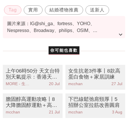
Tag
實用
結婚禮物推薦
送新人
圖片來源：IG@shi_ga、fortress、YOHO、
Nespresso、Broadway、philips、OSIM、
photobookhongkong、pinkoi@Design Your Own Wine
香港酒瓶雕刻禮品專門店
你可能也喜歡
上午06時50分 天文台特
女生抗老3件事丨8款高
別天氣提示：香港天文
蛋白食物＋家居訓練
台發出特別天氣提示廣
MORE - 生活品味
20 Jul
mcchan
27 Jul
泛地區可能受大雨影響
膽固醇高運動攻略丨8
下巴線鬆弛肩頸厚丨5
大降膽固醇運動＋高強
招辦公室拉筋改善圓肩
度運動禁忌
mcchan
21 Jul
mcchan
3 Aug