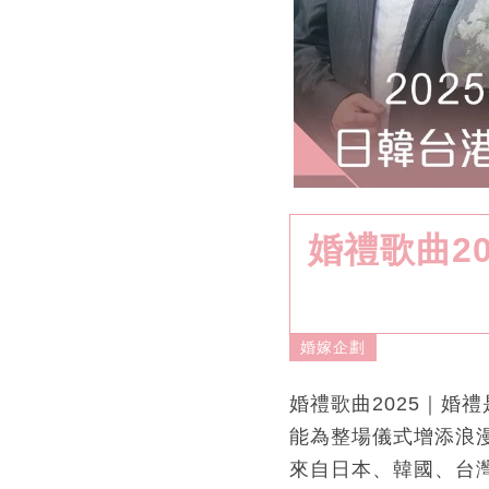
婚禮歌曲2
婚嫁企劃
婚禮歌曲2025｜婚
能為整場儀式增添浪
來自日本、韓國、台