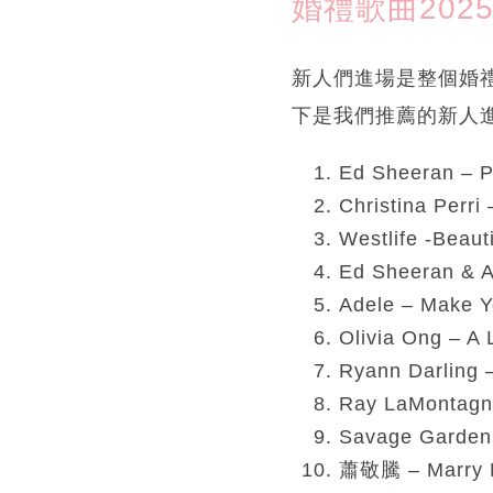
婚禮歌曲202
新人們進場是整個婚
下是我們推薦的新人
Ed Sheeran – P
Christina Perri
Westlife -Beauti
Ed Sheeran & A
Adele – Make Y
Olivia Ong – A
Ryann Darling 
Ray LaMontagne
Savage Garden 
蕭敬騰 – Marry