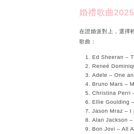
婚禮歌曲202
在證婚派對上，選擇
歌曲：
Ed Sheeran – T
Reneé Dominiqu
Adele – One an
Bruno Mars – M
Christina Perri
Ellie Goulding 
Jason Mraz – I
Alan Jackson –
Bon Jovi – All 