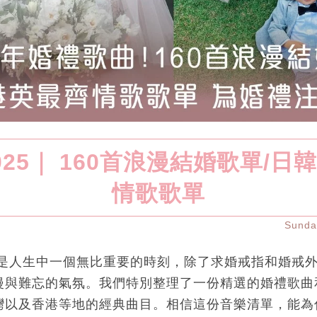
025｜ 160首浪漫結婚歌單/日
情歌歌單
Sund
禮是人生中一個無比重要的時刻，除了求婚戒指和婚戒
漫與難忘的氣氛。我們特別整理了一份精選的婚禮歌曲
灣以及香港等地的經典曲目。相信這份音樂清單，能為