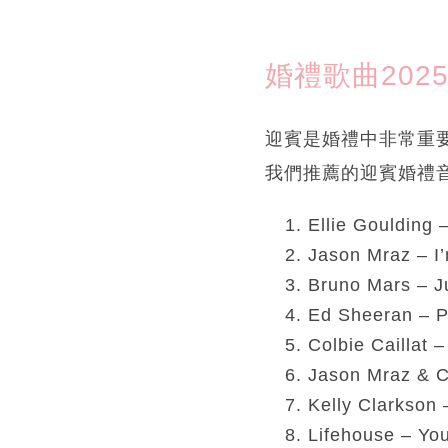
婚禮歌曲202
迎賓是婚禮中非常重
我們推薦的迎賓婚禮
Ellie Goulding
Jason Mraz – I
Bruno Mars – J
Ed Sheeran – P
Colbie Caillat 
Jason Mraz & Co
Kelly Clarkson 
Lifehouse – Yo