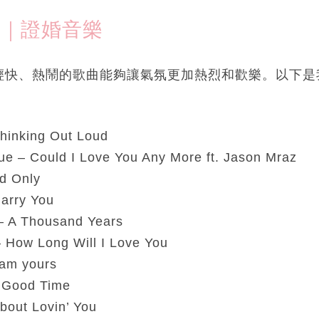
5｜證婚音樂
輕快、熱鬧的歌曲能夠讓氣氛更加熱烈和歡樂。以下是
hinking Out Loud
e – Could I Love You Any More ft. Jason Mraz
d Only
arry You
 – A Thousand Years
– How Long Will I Love You
 am yours
 Good Time
About Lovin’ You