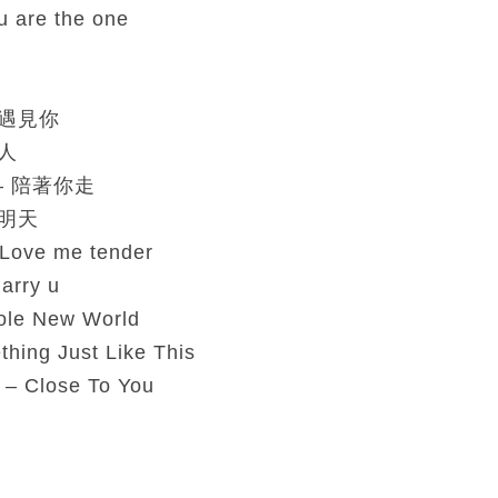
u are the one
中遇見你
的人
– 陪著你走
個明天
 Love me tender
arry u
ole New World
hing Just Like This
 – Close To You