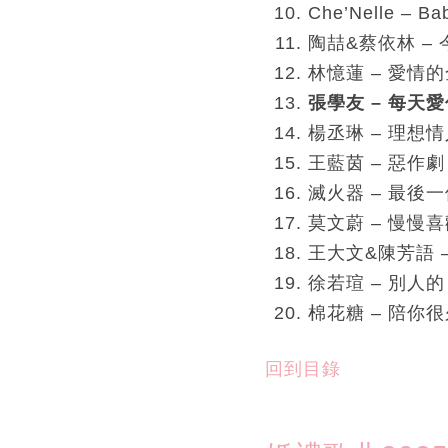
Che’Nelle – Ba
陶喆&蔡依林 –
林憶蓮 – 愛情
張學友 – 每天
楊丞琳 – 理想
王藍茵 – 惡作劇
滅火器 – 最後
莫文蔚 – 慢慢
王大文&陳芳語 
徐若瑄 – 別人的
棉花糖 – 陪你
回到目錄