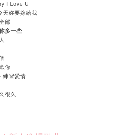
by I Love U
 今天妳要嫁給我
的全部
愛你多一些
情人
一個
喜歡你
– 練習愛情
很久很久