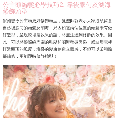
修飾頭型
假如想令公主頭更好修飾頭型，髮型師就表示大家必須留意
自己後腦勺的頭髮及瀏海，只因如這兩個位置的頭髮未有做
好造型，呈現較塌扁效果的話，將無法達到修飾的效果。因
此，可以將髮際線周圍的毛髮和瀏海稍微燙捲，或運用電棒
打造頭頂的弧度，堆疊的髮束創造立體感，不但可以柔和臉
部線條，更能即時修飾臉型！