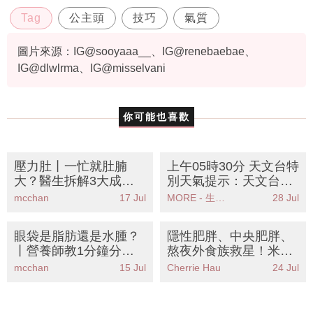
Tag
公主頭
技巧
氣質
圖片來源：IG@sooyaaa__、IG@renebaebae、
IG@dlwlrma、IG@misselvani
你可能也喜歡
壓力肚丨一忙就肚腩
上午05時30分 天文台特
大？醫生拆解3大成因
別天氣提示：天文台提
＋8個高效減肚腩運動
醒珠江口雨區逐漸靠近
mcchan
17 Jul
MORE - 生活品味
28 Jul
告別假肚腩
市民需注意天氣變化
眼袋是脂肪還是水腫？
隱性肥胖、中央肥胖、
丨營養師教1分鐘分辨
熬夜外食族救星！米施
法＋6大去水腫食物KO
洛營養護康中心 助你無
mcchan
15 Jul
Cherrie Hau
24 Jul
包包面
壓力達到理想體重及重
塑健康體質