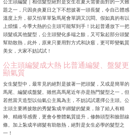
公主頭編髮｜相信髮型絕對是女生在夏天需要面對的一大難
題之一，只因炎炎夏日之下不想披著一頭長髮，令自己體感
溫度上升，卻又怕單單紥馬尾會單調又沉悶。假如真的有以
上煩惱，今季大熱的公主頭可能幫到手！比起普通放下一把
頭髮或其他髮型，公主頭變化多端之餘，又可紥起部分頭髮
幫助散熱，此外，原來只要用對方式和訣竅，更可即變氣質
美女，大家不妨試試！
公主頭編髮成大熱 比普通編髮、盤髮更
顯氣質
女生髮型中，最常見的絕對是披著一把頭髮，又或是簡單的
馬尾、編髮或盤髮。雖然高馬尾近年亦是熱門髮型之一，但
若然當天造型以仙氣公主風為主，不妨試試選擇公主頭。公
主頭主要將披散的秀髮紮成半綁髮的髮束，除了給人有精
神、精緻等感覺，更會令整體氣質提升，修飾頭型和臉部線
條。加上紮成半綁髮有助散熱，絕對是女生必學的髮型之
一！