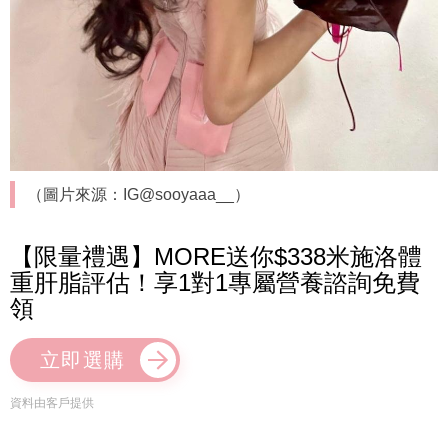
（圖片來源：IG@sooyaaa__）
【限量禮遇】MORE送你$338米施洛體
重肝脂評估！享1對1專屬營養諮詢免費
領
立即選購
資料由客戶提供
公主頭編髮必學技巧2. 靠後腦勺及瀏海