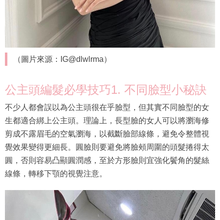
（圖片來源：IG@dlwlrma）
公主頭編髮必學技巧1. 不同臉型小秘訣
不少人都會誤以為公主頭很在乎臉型，但其實不同臉型的女
生都適合綁上公主頭。理論上，長型臉的女人可以將瀏海修
剪成不露眉毛的空氣瀏海，以截斷臉部線條，避免令整體視
覺效果變得更細長。圓臉則要避免將臉頰周圍的頭髮捲得太
圓，否則容易凸顯圓潤感，至於方形臉則宜強化鬢角的髮絲
線條，轉移下顎的視覺注意。