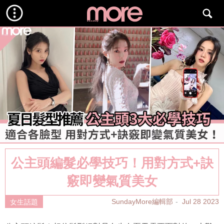
公主頭編髮必學技巧！用對方式+訣
竅即變氣質美女
SundayMore編輯部
Jul 28 2023
女生話題