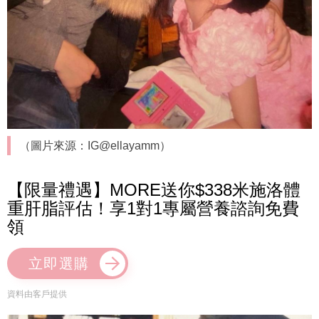
（圖片來源：IG@ellayamm）
【限量禮遇】MORE送你$338米施洛體
重肝脂評估！享1對1專屬營養諮詢免費
領
立即選購
資料由客戶提供