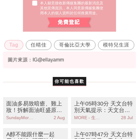
本人願意接收新傳媒集團的最新消息及
其他宣傳資訊，本人同意新傳媒集團使
用本人的個人資料於任何推廣用途。
Tag
任晴佳
哥倫比亞大學
模特兒生涯
圖片來源：IG@ellayamm
你可能也喜歡
面油多易致暗瘡、難上
上午05時30分 天文台特
妝！拆解面油旺盛原因
別天氣提示：天文台提
+改善方法+控油產品推
醒珠江口雨區逐漸靠近
SundayMore編輯部
2 Aug
MORE - 生活品味
28 Jul
薦
市民需注意天氣變化
A醇不能跟什麼一起
上午07時47分 天文台特