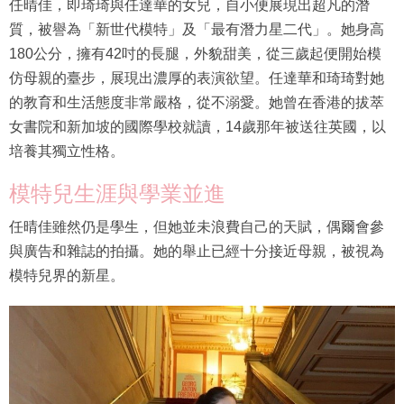
任晴佳，即琦琦與任達華的女兒，自小便展現出超凡的潛
質，被譽為「新世代模特」及「最有潛力星二代」。她身高
180公分，擁有42吋的長腿，外貌甜美，從三歲起便開始模
仿母親的臺步，展現出濃厚的表演欲望。任達華和琦琦對她
的教育和生活態度非常嚴格，從不溺愛。她曾在香港的拔萃
女書院和新加坡的國際學校就讀，14歲那年被送往英國，以
培養其獨立性格。
模特兒生涯與學業並進
任晴佳雖然仍是學生，但她並未浪費自己的天賦，偶爾會參
與廣告和雜誌的拍攝。她的舉止已經十分接近母親，被視為
模特兒界的新星。