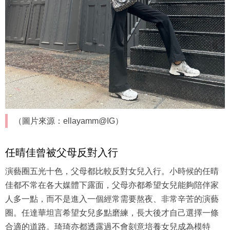
（圖片來源：ellayamm@IG）
任晴佳曾被父母反對入行
演藝圈五光十色，父母都比較反對女兒入行。小時候的任晴
佳都不常在各大媒體下露面，父母亦都希望女兒能夠陪伴家
人多一點，而不是進入一個經常需要熬夜、非常辛苦的演藝
圈。任達華坦言希望女兒多點磨練，長大後才自己選擇一條
合適的道路。琦琦亦都透露過不會刻意培養女兒成為模特