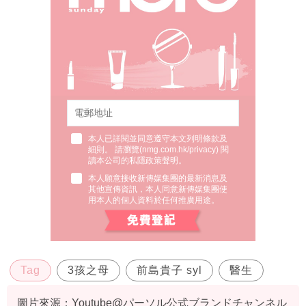
本人已詳閱並同意遵守本文列明條款及
細則。 請瀏覽(
nmg.com.hk/privacy
) 閱
讀本公司的私隱政策聲明。
本人願意接收新傳媒集團的最新消息及
其他宣傳資訊，本人同意新傳媒集團使
用本人的個人資料於任何推廣用途。
Tag
3孩之母
前島貴子 syl
醫生
圖片來源：Youtube@パーソル公式ブランドチャンネル