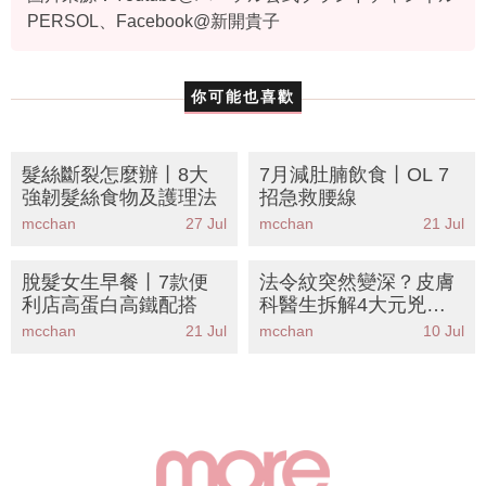
PERSOL、Facebook@新開貴子
你可能也喜歡
髮絲斷裂怎麼辦丨8大
7月減肚腩飲食丨OL 7
強韌髮絲食物及護理法
招急救腰線
mcchan
27 Jul
mcchan
21 Jul
脫髮女生早餐丨7款便
法令紋突然變深？皮膚
利店高蛋白高鐵配搭
科醫生拆解4大元兇丨
公開8大逆齡成分＋按
mcchan
21 Jul
mcchan
10 Jul
摩手法KO木偶紋