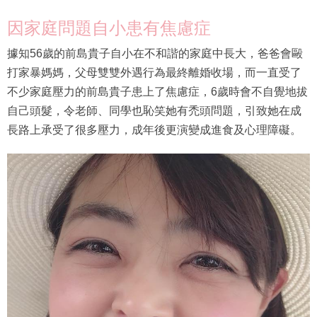
因家庭問題自小患有焦慮症
據知56歲的前島貴子自小在不和諧的家庭中長大，爸爸會毆
打家暴媽媽，父母雙雙外遇行為最終離婚收場，而一直受了
不少家庭壓力的前島貴子患上了焦慮症，6歲時會不自覺地拔
自己頭髮，令老師、同學也恥笑她有禿頭問題，引致她在成
長路上承受了很多壓力，成年後更演變成進食及心理障礙。