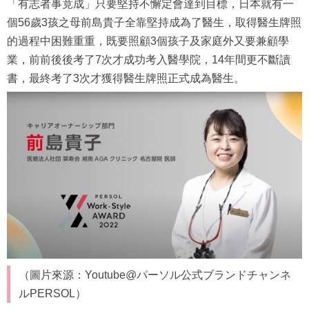
「有志者事竟成」只要堅持不懈定會達到目標，日本就有一
個56歲3孩之母前島貴子全靠堅持成為了醫生，取得醫生牌照
的過程中困難重重，既要照顧3個孩子及家庭外又要兼顧學
業，前前後後考了7次才成功考入醫學院，14年間更不斷讀
書，最終考了3次才獲得醫生牌照正式成為醫生。
（圖片來源：Youtube@パーソル公式ブランドチャンネ
ルPERSOL）