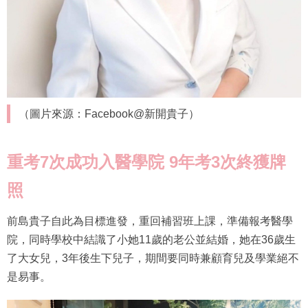
（圖片來源：Facebook@新開貴子）
重考
7
次成功入醫學院
9
年考
3
次終獲牌
照
前島貴子自此為目標進發，重回補習班上課，準備報考醫學
院，同時學校中結識了小她11歲的老公並結婚，她在36歲生
了大女兒，3年後生下兒子，期間要同時兼顧育兒及學業絕不
是易事。