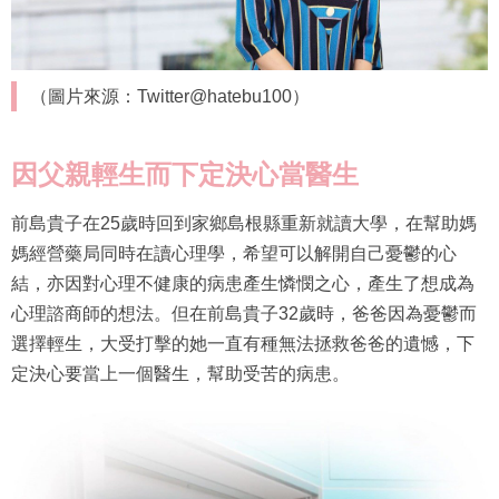
（圖片來源：Twitter@hatebu100）
因父親輕生而下定決心當醫生
前島貴子在25歲時回到家鄉島根縣重新就讀大學，在幫助媽
媽經營藥局同時在讀心理學，希望可以解開自己憂鬱的心
結，亦因對心理不健康的病患產生憐憫之心，產生了想成為
心理諮商師的想法。但在前島貴子32歲時，爸爸因為憂鬱而
選擇輕生，大受打擊的她一直有種無法拯救爸爸的遺憾，下
定決心要當上一個醫生，幫助受苦的病患。