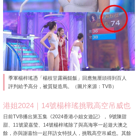
季軍楊梓瑤憑「楊枝甘露兩餸飯」回應無厘頭得到百人
評判給予高分，被質疑造馬。（圖片來源：TVB）
港姐2024｜14號楊梓瑤挑戰高空吊威也
日前TVB播出第五集《2024香港小姐女遊記》， 9號陳甜
甜、11號梁嘉莹、14號楊梓瑤除了與高海寧一起遊大澳之
餘，亦與謝嘉怡一起拜訪女特技人，挑戰高空吊威也。其餘