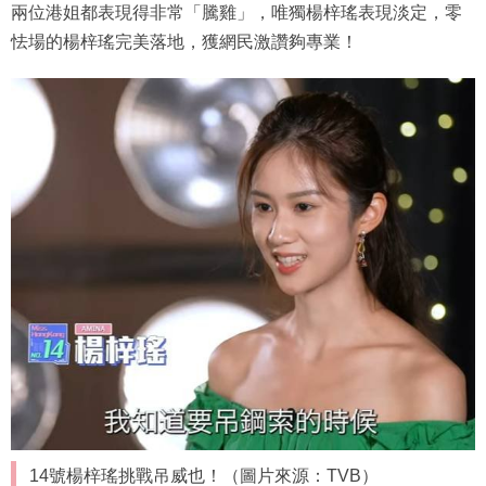
兩位港姐都表現得非常「騰雞」，唯獨楊梓瑤表現淡定，零
怯場的楊梓瑤完美落地，獲網民激讚夠專業！
14號楊梓瑤挑戰吊威也！（圖片來源：TVB）