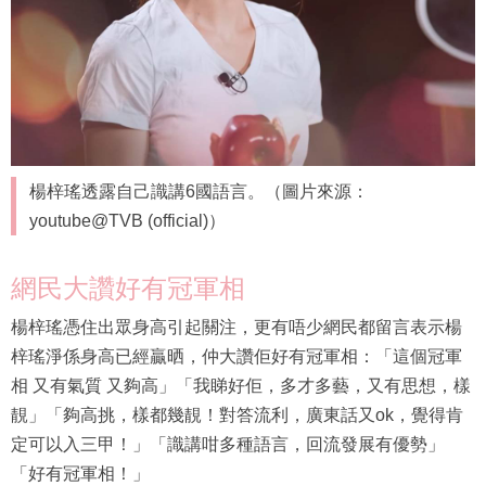
楊梓瑤透露自己識講6國語言。（圖片來源：
youtube@TVB (official)）
網民大讚好有冠軍相
楊梓瑤憑住出眾身高引起關注，更有唔少網民都留言表示楊
梓瑤淨係身高已經贏晒，仲大讚佢好有冠軍相：「這個冠軍
相 又有氣質 又夠高」「我睇好佢，多才多藝，又有思想，樣
靚」「夠高挑，樣都幾靚！對答流利，廣東話又ok，覺得肯
定可以入三甲！」「識講咁多種語言，回流發展有優勢」
「好有冠軍相！」