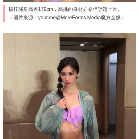
楊梓瑤身高達179cm，高挑的身材亦令佢話題十足。
（圖片來源：youtube@MoreForms Media魔方全媒）