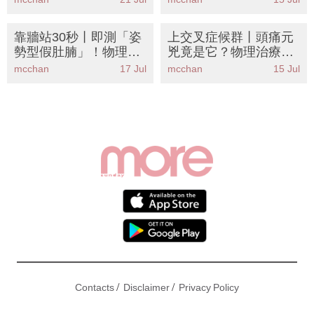
療師教5招居家運動 30
日矯正盆骨告別梨形身
靠牆站30秒丨即測「姿
上交叉症候群丨頭痛元
材
勢型假肚腩」！物理治
兇竟是它？物理治療師
療師教8招辦公室拉筋
教8招辦公室拉筋KO
mcchan
17 Jul
mcchan
15 Jul
告別圓肩駝背骨盆前傾
「富貴包」肩頸痛
/
/
Contacts
Disclaimer
Privacy Policy