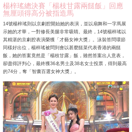
楊梓瑤總決賽「楊枝甘露兩餸飯」回應
無厘頭得高分被指造馬
14號楊梓瑤則以京劇腔開始她的表演，並以扇舞和一字馬展
示她的才華，一對修長美腿非常吸睛。最終，14號楊梓瑤以
其精湛的京劇腔表演榮獲「才藝女神大獎」。泳裝答問環節
同樣好出位，楊梓瑤被問到會以甚麼餸菜代表香港的兩餸
飯，她的答案竟然是「楊枝甘露」飯，雖然答案出人意表，
卻盡得評判心，最終獲36名男士及38名女士投票，得到最高
的74分，奪「智囊百選女神大獎」。