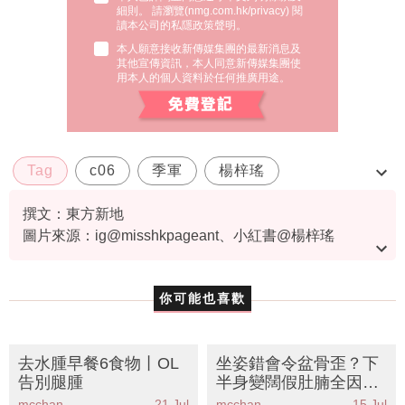
細則。 請瀏覽(
nmg.com.hk/privacy
) 閱
讀本公司的私隱政策聲明。
本人願意接收新傳媒集團的最新消息及
其他宣傳資訊，本人同意新傳媒集團使
用本人的個人資料於任何推廣用途。
Tag
c06
季軍
楊梓瑤
香港小姐2024
撰文：東方新地
圖片來源：ig@misshkpageant、小紅書@楊梓瑤
amina、youtube@MoreForms Media魔方全媒、
youtube@TVB (official)、ig@楊梓瑤amina、微博@楊梓
你可能也喜歡
瑤amina
去水腫早餐6食物丨OL
坐姿錯會令盆骨歪？下
告別腿腫
半身變闊假肚腩全因
「骨盆前傾」丨物理治
mcchan
21 Jul
mcchan
15 Jul