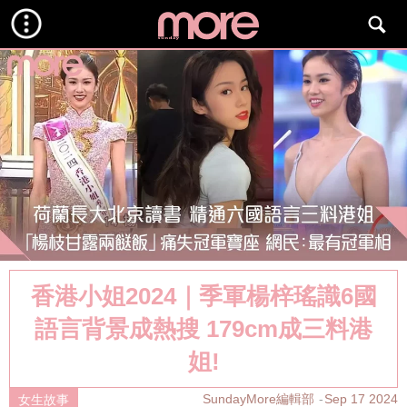
香港小姐2024｜季軍楊梓瑤識6國
語言背景成熱搜 179cm成三料港
姐!
SundayMore編輯部
Sep 17 2024
女生故事