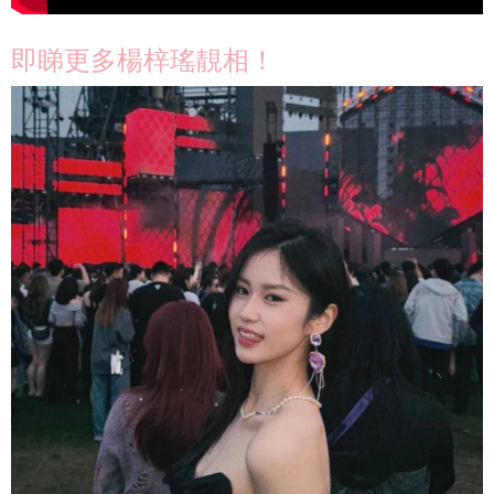
即睇更多楊梓瑤靚相！