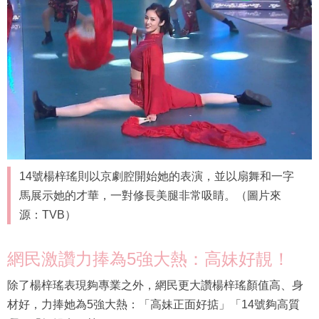
14號楊梓瑤則以京劇腔開始她的表演，並以扇舞和一字
馬展示她的才華，一對修長美腿非常吸睛。（圖片來
源：TVB）
網民激讚力捧為5強大熱：高妹好靚！
除了楊梓瑤表現夠專業之外，網民更大讚楊梓瑤顏值高、身
材好，力捧她為5強大熱：「高妹正面好掂」「14號夠高質