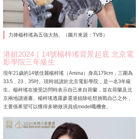
力捧楊梓瑤為五強大熱。（圖片來源：TVB）
港姐2024｜14號楊梓瑤背景起底 北京電
影學院三年級生
現年21歲的14號佳麗楊梓瑤（Amina）身高179cm，三圍為
33.5﹑23﹑35吋。現時就讀於北京電影學院，是一名3年級
生。楊梓瑤在接受訪問時表示自己來自荷蘭，並在荷蘭及北
京兩地讀過書。楊梓瑤透露參選港姐除咗想挑戰自己之外，
主要係希望可以獲得多啲做演員或model嘅機會。