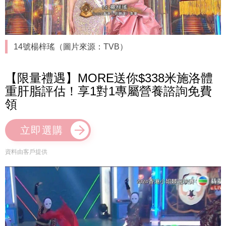
14號楊梓瑤（圖片來源：TVB）
【限量禮遇】MORE送你$338米施洛體
重肝脂評估！享1對1專屬營養諮詢免費
領
立即選購
資料由客戶提供