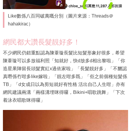
Like數係八百同破萬嘅分別（圖片來源：Threads＠
hahakirac）
網民都大讚長髮靚好多！
不少網民仍錯重點認為陳葦璇長髮比短髮形象好很多，希望
陳葦璇可以多放福利照「知就好，快d放多d相出黎啦」「你
造星果陣留長頭髮實紅x過依家啦」「長髮靚好多」「不嬲認
真嘢係冇咁多like嫁啦」「靚左咁多既」「佢之前個種短髮係
TB」「d女成日以為剪短就好有性格 活出自己人生咁」亦有
網民建議兩溝「兩樣溝埋咪得囉，Bikini+唱歌跳舞」「下次
着泳衣唱歌咪得囉」