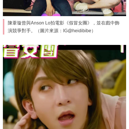
陳葦璇曾與Anson Lo拍電影《假冒女團》，並在戲中飾
演競爭對手。（圖片來源：IG@heidibibe）