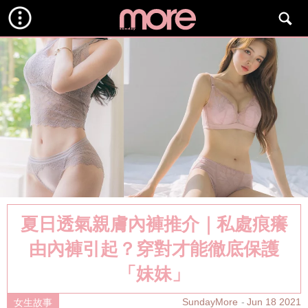
夏日透氣親膚內褲推介｜私處痕癢
由內褲引起？穿對才能徹底保護
「妹妹」
SundayMore
Jun 18 2021
女生故事