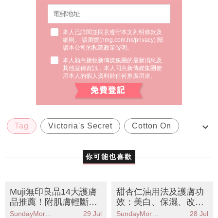
本人已詳閱並同意遵守本文列明條款及
細則。 請瀏覽(
nmg.com.hk/privacy
) 閱
讀本公司的私隱政策聲明。
本人願意接收新傳媒集團的最新消息及
其他宣傳資訊，本人同意新傳媒集團使
用本人的個人資料於任何推廣用途。
Tag
Victoria's Secret
Cotton On
Triumph
muji
你可能也喜歡
Muji無印良品14大護膚
甜杏仁油用法及護膚功
品推薦！附肌膚輕斷食
效：美白、保濕、改善
步驟：1週急救敏感泛
毛孔粗大
SundayMore編輯部
29 Jul
SundayMore編輯部
28 Jul