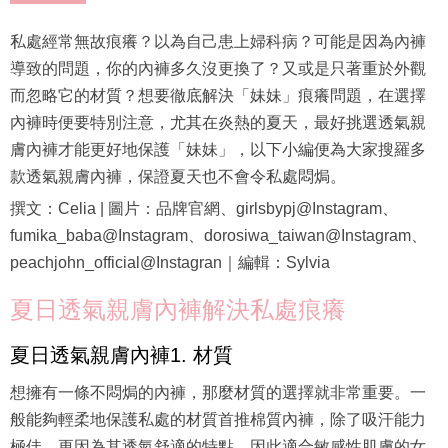
私處經常無故痕癢？以為自己患上婦科病？可能是因為內褲
導致的問題，你的內褲多久沒更換了？又或是只著重於外觀
而忽略它的材質？想要徹底解決「妹妹」痕癢問題，在選擇
內褲時便要特別注意，尤其在炎熱的夏天，最好挑選透氣親
膚內褲才能更好地保護「妹妹」，以下小編便為大家搜羅多
款透氣親膚內褲，保證夏天也不會令私處悶焗。
撰文：Celia | 圖片：品牌官網、girlsbypj@Instagram、
fumika_baba@Instagram、dorosiwa_taiwan@Instagram、
peachjohn_official@Instagran｜編輯：Sylvia
夏日透氣親膚內褲解決私處痕癢
夏日透氣親膚內褲1. 材質
想擁有一條不悶焗的內褲，那麼材質的選擇就非常重要。一
般能夠輕柔地保護私處的材質首推棉質內褲，除了吸汗能力
極佳，更因為其透氣舒適的特點，因此適合敏感性肌膚的女