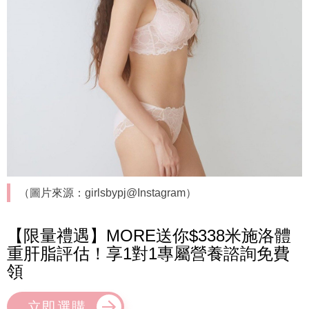
（圖片來源：girlsbypj@Instagram）
【限量禮遇】MORE送你$338米施洛體
重肝脂評估！享1對1專屬營養諮詢免費
領
立即選購