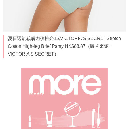
夏日透氣親膚內褲推介15.VICTORIA’S SECRETStretch
Cotton High-leg Brief Panty HK$83.87（圖片來源：
VICTORIA’S SECRET）