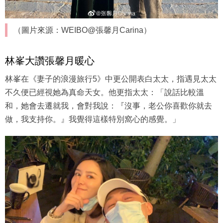
（圖片來源：WEIBO@張馨月Carina）
林峯大讚張馨月暖心
林峯在《妻子的浪漫旅行5》中更公開表白太太，指遇見太太
不久便已經視她為真命天女。他更指太太：「說話比較溫
和，她會去遷就我，會對我說：『沒事，老公你喜歡你就去
做，我支持你。』我覺得這樣特別窩心的感覺。」