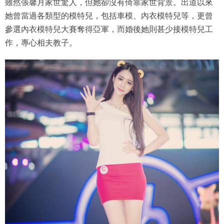
雖然張馨月家世驚人，但她卻沒有倚靠家世背景。出道以來
她曾當過各類型的模特兒，包括車模、內衣模特兒等，更曾
參選內衣模特兒大賽奪得亞軍，而婚後她則甚少接模特兒工
作，專心相夫教子。