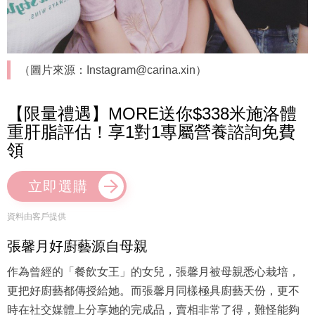
（圖片來源：Instagram@carina.xin）
【限量禮遇】MORE送你$338米施洛體
重肝脂評估！享1對1專屬營養諮詢免費
領
立即選購
資料由客戶提供
張馨月好廚藝源自母親
作為曾經的「餐飲女王」的女兒，張馨月被母親悉心栽培，
更把好廚藝都傳授給她。而張馨月同樣極具廚藝天份，更不
時在社交媒體上分享她的完成品，賣相非常了得，難怪能夠