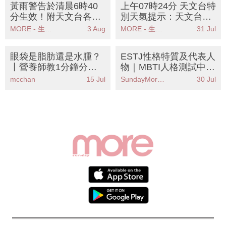
黃雨警告於清晨6時40
上午07時24分 天文台特
分生效！附天文台各區
別天氣提示：天文台發
雨量分佈圖
出強陣風警告市民應盡
MORE - 生活品味
3 Aug
MORE - 生活品味
31 Jul
快尋求安全地方
眼袋是脂肪還是水腫？
ESTJ性格特質及代表人
丨營養師教1分鐘分辨
物｜MBTI人格測試中被
法＋6大去水腫食物KO
稱為「管理員」人格
mcchan
15 Jul
SundayMore編輯部
30 Jul
包包面