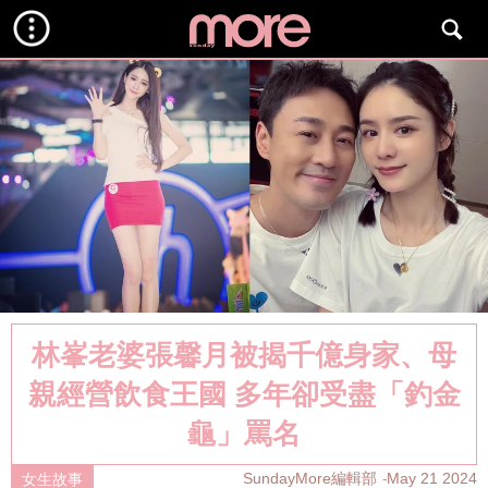
林峯老婆張馨月被揭千億身家、母
親經營飲食王國 多年卻受盡「釣金
龜」罵名
SundayMore編輯部
May 21 2024
女生故事