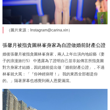
（圖片來源：Instagram@carina.xin）
張馨月被指貪圖林峯身家為自證做婚前財產公證
婚後張馨月被指貪圖林峯身家，兩人上年出演內地綜藝《妻
子的浪漫旅行5》 中透露為了證明自己並非如傳言所指貪圖
對方身家才結婚，因此婚前提出做「婚前財產公證」，不過
林峯就大罵：「『你神經病呀！』 我的東西全部都是你
的。」隔著屏幕也感覺到兩人恩愛滿瀉。