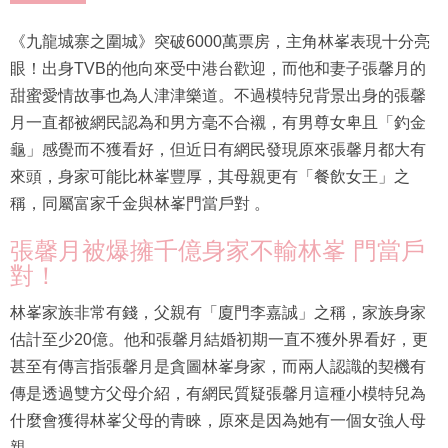
《九龍城寨之圍城》突破6000萬票房，主角林峯表現十分亮
眼！出身TVB的他向來受中港台歡迎，而他和妻子張馨月的
甜蜜愛情故事也為人津津樂道。不過模特兒背景出身的張馨
月一直都被網民認為和男方毫不合襯，有男尊女卑且「釣金
龜」感覺而不獲看好，但近日有網民發現原來張馨月都大有
來頭，身家可能比林峯豐厚，其母親更有「餐飲女王」之
稱，同屬富家千金與林峯門當戶對 。
張馨月被爆擁千億身家不輸林峯 門當戶
對！
林峯家族非常有錢，父親有「廈門李嘉誠」之稱，家族身家
估計至少20億。他和張馨月結婚初期一直不獲外界看好，更
甚至有傳言指張馨月是貪圖林峯身家，而兩人認識的契機有
傳是透過雙方父母介紹，有網民質疑張馨月這種小模特兒為
什麼會獲得林峯父母的青睞，原來是因為她有一個女強人母
親。