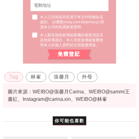
本人已詳閱並同意遵守本文列明條款及
細則。 請瀏覽(
nmg.com.hk/privacy
) 閱
讀本公司的私隱政策聲明。
本人願意接收新傳媒集團的最新消息及
其他宣傳資訊，本人同意新傳媒集團使
用本人的個人資料於任何推廣用途。
Tag
林峯
張馨月
外母
圖片來源：WEIBO@張馨月Carina、WEIBO@sammi王
書紅、
Instagram@carina.xin
、WEIBO@林峯
你可能也喜歡