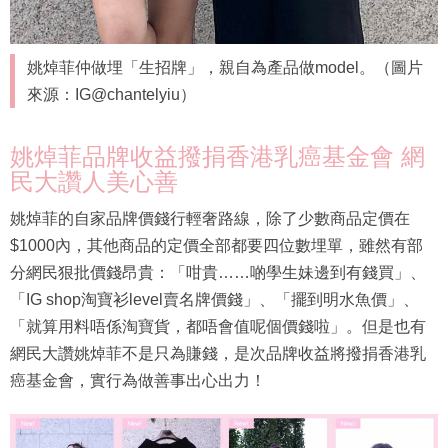
姚焯菲仲做埋「生招牌」，親自為產品做model。（圖片
來源：IG@chantelyiu）
姚焯菲品牌收益撥捐香港乳癌基金會 網
民大讚人美心善
姚焯菲的自家品牌價錢行輕奢路線，除了少數商品定價在
$1000內，其他商品的定價全部都要四位數埋單，雖然有部
分網民狠批價錢昂貴：「咁貴……啲學生妹邊到有錢買」、
「IG shop淘寶衫level賣名牌價錢」、「擺到明水魚價」、
「就算用料唔係淘寶貨，都唔會值呢個價錢啦」。但是也有
網民大讚姚焯菲不是只為賺錢，是次品牌收益將撥捐香港乳
癌基金會，實行為做善事出心出力！