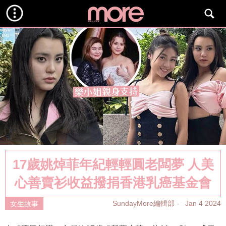
17歲姚焯菲年紀輕輕圓老闆夢 人美
心善賣衫收益撥捐香港乳癌基金會
SundayMore編輯部
Jan 4 2024
女生故事