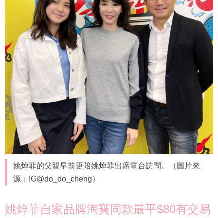
姚焯菲的父親早前更陪姚焯菲出席電台訪問。（圖片來
源：IG@do_do_cheng）
姚焯菲自家品牌淘寶同款最平$80有交易