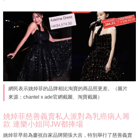
網民表示姚焯菲的品牌相比淘寶的商品照更差。（圖片
來源：chantel x ade官網截圖、淘寶截圖）
姚焯菲慈善義賣私人派對為乳癌病人籌
款 連樂小姐同JW都捧場
姚焯菲早前為慶祝自家品牌開張大吉，特別舉行了慈善義賣