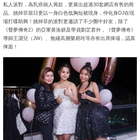
私人派對，為乳癌病人籌款，更展出超過30套網店有售的商
品。姚焯菲當日更以一身白色低胸短裙現身，仲化身DJ在現
場打碟助興！姚焯菲的派對更邀請了不少圈中好友，除了
《聲夢傳奇2》的亞軍黃洛妍及學員劉芷君外，《聲夢傳奇》
導師王灝兒（JW）、無綫高層樂易玲等亦有出席捧場，認真
俾面！