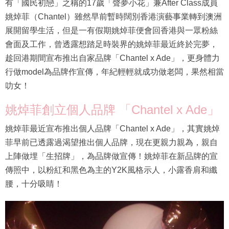
有「國民初戀」之稱的17歲「聲夢小花」兼After Class成員
姚焯菲（Chantel）雖然早前暫時闊別香港演藝事業轉到澳洲
展開留學生活，但是一有假期姚焯菲便會回香港與一眾粉絲
會面及工作，曾透露想踏足時裝界的姚焯菲最近終於完夢，
趁回港期間宣布推出自家品牌「Chantel x Ade」，更身體力
行做model為品牌作宣傳，年紀輕輕就成功做老闆，果然相當
叻女！
姚焯菲創立個人品牌 「Chantel x Ade」
姚焯菲最近宣布推出個人品牌「Chantel x Ade」，其實姚焯
菲早前已透露過渴望推出個人品牌，現在更親力親為，親自
上陣做埋「生招牌」，為品牌做宣傳！姚焯菲在新品牌的宣
傳照中，以粉紅和黑色為主的Y2K風格示人，小露香肩和纖
腰，十分吸睛！