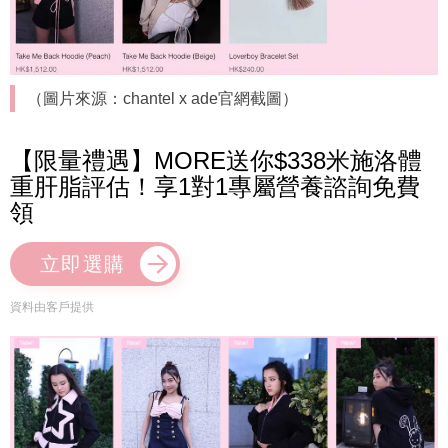
（圖片來源：chantel x ade官網截圖）
【限量禮遇】MORE送你$338米施洛體
重肝脂評估！享1對1專屬營養諮詢免費
領
立即選購
資料由客戶提供