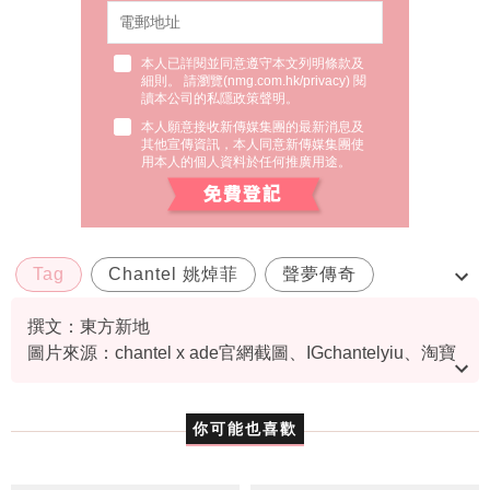
本人已詳閱並同意遵守本文列明條款及
細則。 請瀏覽(
nmg.com.hk/privacy
) 閱
讀本公司的私隱政策聲明。
本人願意接收新傳媒集團的最新消息及
其他宣傳資訊，本人同意新傳媒集團使
用本人的個人資料於任何推廣用途。
Tag
Chantel 姚焯菲
聲夢傳奇
時裝
父幹 syl
撰文：東方新地
圖片來源：chantel x ade官網截圖、IGchantelyiu、淘寶
截圖、IG@jwchubz、網上圖片
資料或影片來源：
原文刊於東方新地
你可能也喜歡