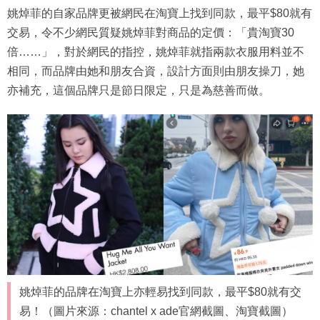
姚焯菲的自家品牌更被網民在淘寶上找到同款，最平$80就有
交易，令不少網民質疑姚焯菲對商品的定價：「貴淘寶30
倍……」，對於網民的指控，姚焯菲就指兩款衣服用料並不
相同，而品牌由她和朋友合資，設計方面則由朋友操刀，她
亦補充，這個品牌只是節日限定，只是為慈善而做。
姚焯菲的品牌在淘寶上亦輕易找到同款，最平$80就有交
易！（圖片來源：chantel x ade官網截圖、淘寶截圖）