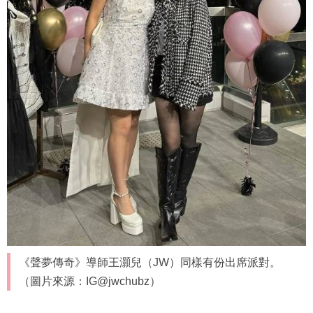
《聲夢傳奇》導師王灝兒（JW）同樣有份出席派對。
（圖片來源：IG@jwchubz）