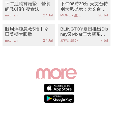
下午肚脹褲頭緊丨營養
下午06時30分 天文台特
師教8招午餐食法
別天氣提示：天文台預
告明日有狂風雷暴及大
mcchan
27 Jul
MORE - 生活品味
28 Jul
雨市民需注意安全
眼周浮腫急救5招丨今
BLINGTOY夏日推出Dis
田美櫻大眼妝
ney及Pixar三大新系列
盲盒！收藏必備三眼仔
mcchan
27 Jul
盧梓謙醫師
7 Jul
鞋扣吊飾