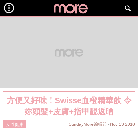
方便又好味！Swisse血橙精華飲 令
妳頭髮+皮膚+指甲靚返晒
SundayMore編輯部
Nov 13 2018
女性健康