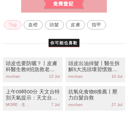
Tag
血橙
頭髮
皮膚
指甲
你可能也喜歡
頭皮也要防曬？丨皮膚
頭皮出油掉髮丨醫生拆
科醫生教8招急救老化
解5大洗頭壞習慣致毛
分界位 預防曝曬脫髮危
囊發炎！必學正確洗護
mcchan
13 Jul
mcchan
10 Jul
機！
步驟＋3款控油去屑洗
頭水成分推薦
上午09時00分 天文台特
抗氧化食物8推薦丨壓
別天氣提示：天文台發
力白髮自救
出猛烈陣風警告市民應
MORE - 生活品味
7 Jul
mcchan
27 Jul
立即採取安全措施