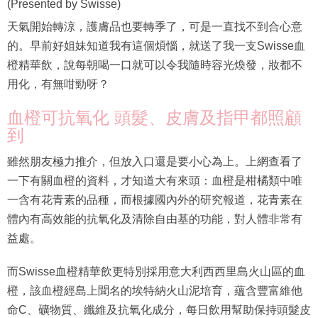
(Presented by Swisse)
天氣開始轉涼，護膚品也要轉季了，可是一直找不到合心意
的。早前好姐妹知道我有這個煩惱，就送了我一支Swisse血
橙精華飲，說每朝喝一口就可以令我隨時容光煥發，妝都不
用化，有無咁勁呀？
血橙可抗氧化 頭髮、皮膚及指甲都照顧
到
雖然朋友極力推介，但放入口還是要小心為上。上網查看了
一下有關血橙的資料，才知道大有來頭：血橙是柑橘類中唯
一含有花青素的品種，而根據國內外的研究報道，花青素在
體內有高效能的抗氧化及清除自由基的功能，對人體非常有
益處。
而Swisse血橙精華飲更特別採用意大利西西里島火山區的血
橙，該血橙經島上聞名的埃特納火山泥培育，蘊含豐富維他
命C、礦物質、纖維及抗氧化成分，每日飲用幫助保持頭髮皮