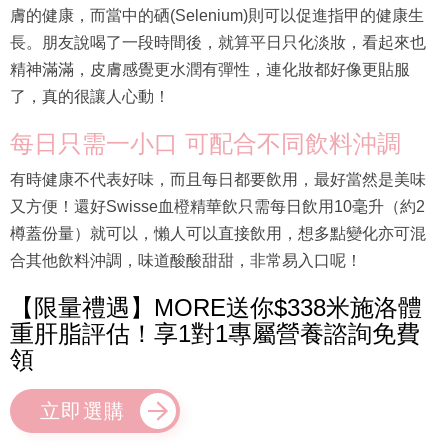
膚的健康，而當中的硒(Selenium)則可以促進指甲的健康生
長。朋友說喝了一段時間後，就算平日只化淡妝，看起來也
精神滿滿，皮膚感覺更水潤有彈性，連化妝都好像更貼服
了，真的很讓人心動！
每日只需一小口 可配合不同飲料沖調
有時健康不代表好味，而且每日都要飲用，最好當然是美味
又方便！還好Swisse血橙精華飲只需每日飲用10毫升（約2
樽蓋份量）就可以，懶人可以直接飲用，想多點變化亦可混
合其他飲料沖調，味道酸酸甜甜，非常易入口呢！
【限量禮遇】MORE送你$338米施洛體
重肝脂評估！享1對1專屬營養諮詢免費
領
立即選購