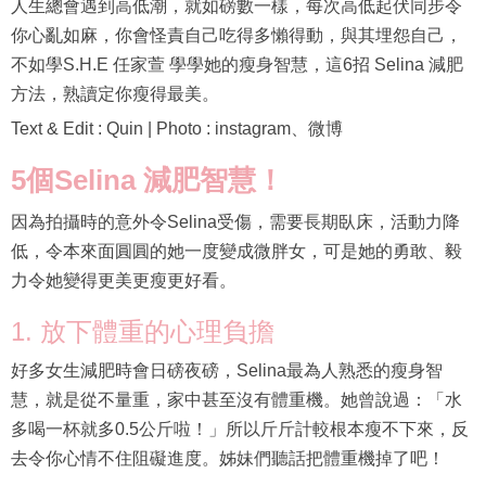
人生總會遇到高低潮，就如磅數一樣，每次高低起伏同步令
你心亂如麻，你會怪責自己吃得多懶得動，與其埋怨自己，
不如學S.H.E 任家萱 學學她的瘦身智慧，這6招 Selina 減肥
方法，熟讀定你瘦得最美。
Text & Edit : Quin | Photo : instagram、微博
5個Selina 減肥智慧！
因為拍攝時的意外令Selina受傷，需要長期臥床，活動力降
低，令本來面圓圓的她一度變成微胖女，可是她的勇敢、毅
力令她變得更美更瘦更好看。
1. 放下體重的心理負擔
好多女生減肥時會日磅夜磅，Selina最為人熟悉的瘦身智
慧，就是從不量重，家中甚至沒有體重機。她曾說過：「水
多喝一杯就多0.5公斤啦！」所以斤斤計較根本瘦不下來，反
去令你心情不住阻礙進度。姊妹們聽話把體重機掉了吧！