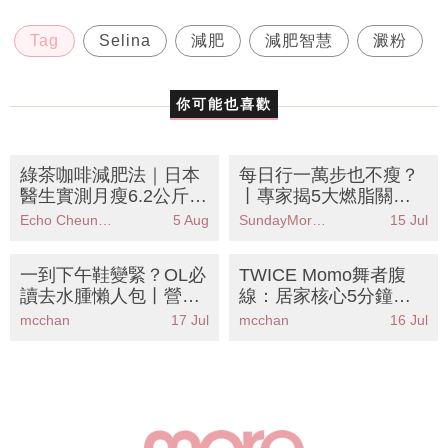
Tag
Selina
減肥
減肥智慧
澱粉
你可能也喜歡
綠茶咖啡減肥法｜日本
每日行一萬步也不瘦？
醫生實測月瘦6.2公斤！
丨專家揭5大燃脂關
黃金比例公開 專減大肚
鍵：心率才是重點！附
Echo Cheung（SundayMore編輯部）
5 Aug
SundayMore編輯部
15 Jul
腩
燃脂心率計算教學
一到下午鞋變緊？OL必
TWICE Momo舞者腹
讀去水腫懶人包丨營養
線：居家核心5分鐘丨
師拆解6大消腫食物＋
物理治療師教5招矯正
mcchan
17 Jul
mcchan
16 Jul
辦公室自救攻略
骨盆前傾 告別「假肚
腩」