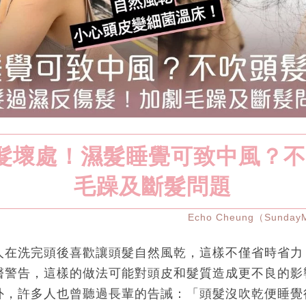
髮壞處！濕髮睡覺可致中風？
毛躁及斷髮問題
Echo Cheung（Sunda
人在洗完頭後喜歡讓頭髮自然風乾，這樣不僅省時省力
醫警告，這樣的做法可能對頭皮和髮質造成更不良的影
外，許多人也曾聽過長輩的告誡：「頭髮沒吹乾便睡覺