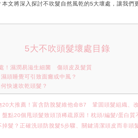
？本文將深入探討不吹髮自然風乾的5大壞處，讓我們
。
5大不吹頭髮壞處目錄
壞處！濕潤易滋生細菌 傷頭皮及髮質
｜濕頭睡覺可引致面癱或中風？
如何快速吹乾頭髮？
物20大推薦！富含防脫髮維他命B7 鞏固頭髮組織、
！盤點20個甩頭髮致頭頂稀疏原因！枕頭/編髮/蛋白質
不掉髮？正確洗頭防脫髮5步驟、關鍵清潔頭皮而非頭