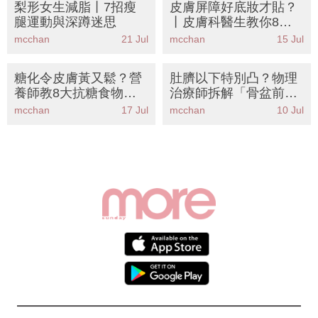
腿運動與深蹲迷思
丨皮膚科醫生教你8大
妝前修復攻略 告別浮粉
mcchan
21 Jul
mcchan
15 Jul
卡粉
糖化令皮膚黃又鬆？營
肚臍以下特別凸？物理
養師教8大抗糖食物丨
治療師拆解「骨盆前
戒甜飲比戒飯更重要！
傾」成因丨5招自我檢
mcchan
17 Jul
mcchan
10 Jul
附3招穩定血糖大法
測＋6式運動KO假肚腩
/
/
Contacts
Disclaimer
Privacy Policy