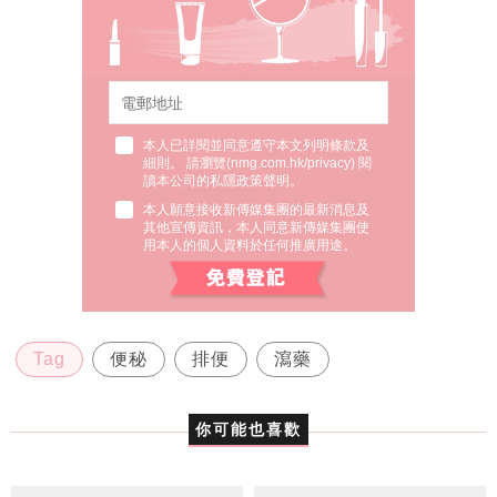
本人已詳閱並同意遵守本文列明條款及
細則。 請瀏覽(
nmg.com.hk/privacy
) 閱
讀本公司的私隱政策聲明。
本人願意接收新傳媒集團的最新消息及
其他宣傳資訊，本人同意新傳媒集團使
用本人的個人資料於任何推廣用途。
Tag
便秘
排便
瀉藥
你可能也喜歡
梨形女生減脂丨7招瘦
皮膚屏障好底妝才貼？