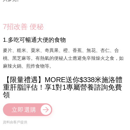
7招改善 便秘
1.多吃可暢通大便的食物
麥片、糙米、粟米、奇異果、橙、香蕉、無花、杏仁、合
桃、黑芝麻等。有熱氣的便秘人士應避免辛辣燥火之食，如
麻辣火鍋、煎炸食物等。
【限量禮遇】MORE送你$338米施洛體
重肝脂評估！享1對1專屬營養諮詢免費
領
立即選購
資料由客戶提供