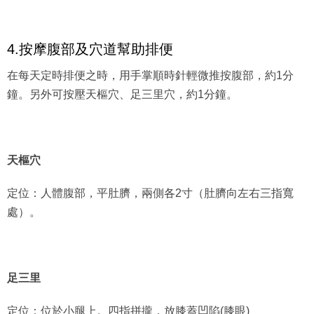
4.按摩腹部及穴道幫助排便
在每天定時排便之時，用手掌順時針輕微推按腹部，約1分
鐘。另外可按壓天樞穴、足三里穴，約1分鐘。
天樞穴
定位：人體腹部，平肚臍，兩側各2寸（肚臍向左右三指寬
處）。
足三里
定位：位於小腿上。四指拼攏，放膝蓋凹陷(膝眼)