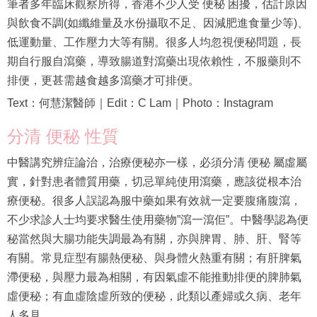
筆者多年臨床觀察所得，香港不少人受 便秘 困擾，估計原因
與飲食不調(如纖維量及水份攝取不足、因減肥進食量少等)、
低運動量、工作壓力大等有關。很多人均忽視便秘問題，長
期自行服自瀉藥，導致腸道對瀉藥出現依賴性，不服藥則不
排便，更甚需越食越多瀉藥才可排便。
Text：何慧潔醫師｜Edit：C Lam｜Photo：Instagram
分清 便秘 性質
中醫講究辨症論治，治療便秘亦一樣，必須分清 便秘 屬虛屬
實，針對患者體質用藥，切忌單純使用瀉藥，應該從根本治
療便秘。很多人誤認為服中藥如果有效就一定要腹痛腹瀉，
不少求診人士均要求醫生使用藥物”瀉一瀉佢”。中醫學認為便
秘當然與大腸功能失調最為有關，亦與脾胃、肺、肝、腎等
有關。常見症型有腸熱便秘、與身體火熱重有關；有肝脾氣
滯便秘，與壓力最為相關，有因氣虛不能推動排便的脾肺氣
虛便秘；有血虛陰虛所致的便秘，此類以產婦或久病、老年
人多見。