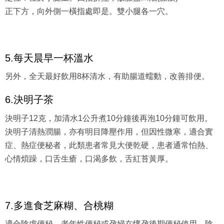
正下方，向外側一橫指處即是。雙小腿各一穴。
5.每天晨早一杯溫水
另外，全天最好飲用8杯清水，有助腸道蠕動，改善排便。
6.決明子茶
決明子12克，加清水1公升煮10分鐘後再泡10分鐘可飲用。
決明子清熱潤腸，亦有明目降壓作用，但因性微寒，適合實
症、熱症便秘者，此類患者常見大便乾硬，患者通常怕熱、
心情煩躁，口舌生瘡，口渴多飲，舌紅苔黃厚。
7.多進食芝麻糊、合桃糊
適合陰虛便秘、老年性便秘或孕婦在懷孕後期便秘使用。陰