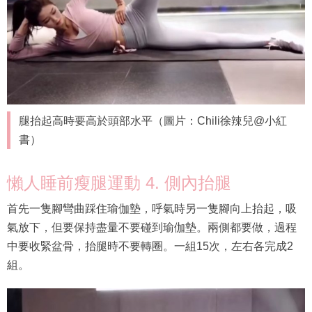
腿抬起高時要高於頭部水平（圖片：Chili徐辣兒@小紅
書）
懶人睡前瘦腿運動 4. 側內抬腿
首先一隻腳彎曲踩住瑜伽墊，呼氣時另一隻腳向上抬起，吸
氣放下，但要保持盡量不要碰到瑜伽墊。兩側都要做，過程
中要收緊盆骨，抬腿時不要轉圈。一組15次，左右各完成2
組。