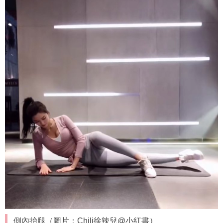
側內抬腿（圖片：Chili徐辣兒@小紅書）