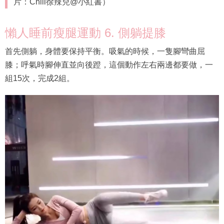
片：Chili徐辣兒@小紅書）
懶人睡前瘦腿運動 6. 側躺提膝
首先側躺，身體要保持平衡。吸氣的時候，一隻腳彎曲屈
膝；呼氣時腳伸直並向後蹬，這個動作左右兩邊都要做，一
組15次，完成2組。