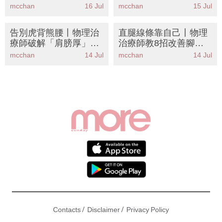
解：想瘦手臂先增肌？
正確拉筋動作+補水時
mcchan
16 Jul
mcchan
15 Jul
附懶人睡前3分鐘運動
間表KO蘿蔔腿
+飲食餐單
告別虎背熊腰丨物理治
直腿線條靠自己丨物理
療師破解「肩膀厚」元
治療師教8招改善腳踝
兇！親授5招懶人拉伸
活動度 告別蘿蔔腿假胯
mcchan
14 Jul
mcchan
14 Jul
+訓練黃金排序重塑直
寬
角肩穿一字肩
/
/
Contacts
Disclaimer
Privacy Policy