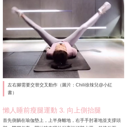
左右腳需要交替交叉動作（圖片：Chili徐辣兒@小紅
書）
懶人睡前瘦腿運動 3. 向上側抬腿
首先側躺在瑜伽墊上，上半身離地，右手手肘著地並支撐頭