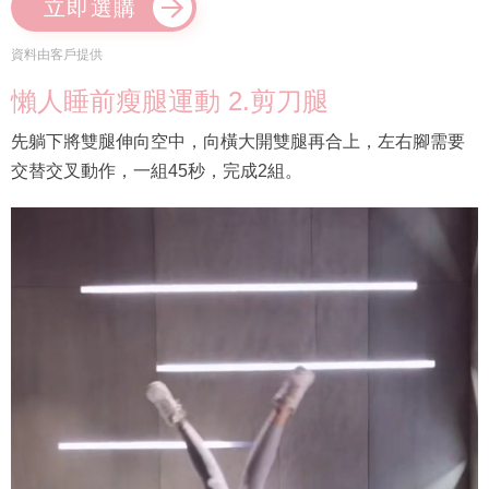
立即選購
資料由客戶提供
懶人睡前瘦腿運動 2.剪刀腿
先躺下將雙腿伸向空中，向橫大開雙腿再合上，左右腳需要
交替交叉動作，一組45秒，完成2組。