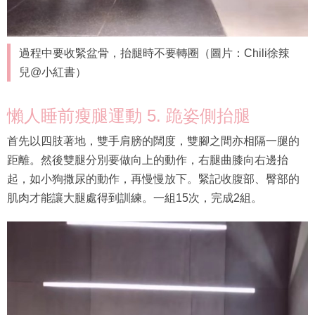
過程中要收緊盆骨，抬腿時不要轉圈（圖片：Chili徐辣
兒@小紅書）
懶人睡前瘦腿運動 5. 跪姿側抬腿
首先以四肢著地，雙手肩膀的闊度，雙腳之間亦相隔一腿的
距離。然後雙腿分別要做向上的動作，右腿曲膝向右邊抬
起，如小狗撒尿的動作，再慢慢放下。緊記收腹部、臀部的
肌肉才能讓大腿處得到訓練。一組15次，完成2組。