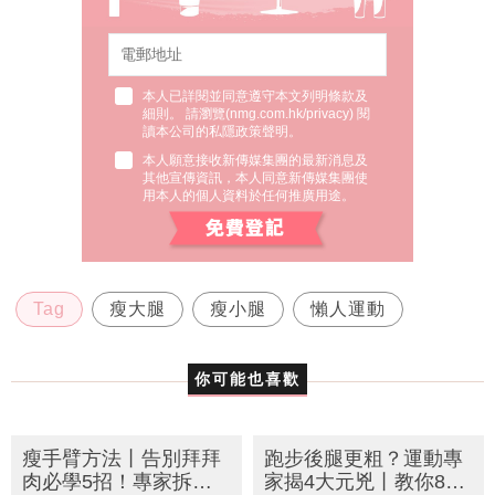
本人已詳閱並同意遵守本文列明條款及
細則。 請瀏覽(
nmg.com.hk/privacy
) 閱
讀本公司的私隱政策聲明。
本人願意接收新傳媒集團的最新消息及
其他宣傳資訊，本人同意新傳媒集團使
用本人的個人資料於任何推廣用途。
Tag
瘦大腿
瘦小腿
懶人運動
你可能也喜歡
瘦手臂方法丨告別拜拜
跑步後腿更粗？運動專
肉必學5招！專家拆
家揭4大元兇丨教你8個