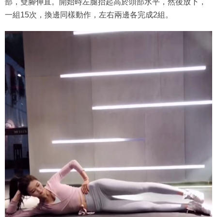
部，雙腳伸直。開始時左腿抬起高於頭部水平，然後放下，
一組15次，換邊同樣動作，左右兩邊各完成2組。