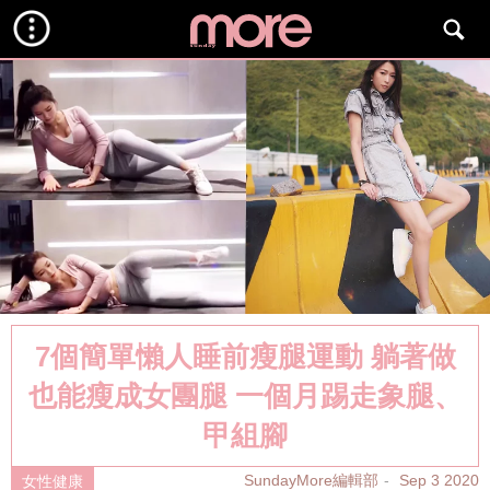
7個簡單懶人睡前瘦腿運動 躺著做
也能瘦成女團腿 一個月踢走象腿、
甲組腳
SundayMore編輯部
Sep 3 2020
女性健康