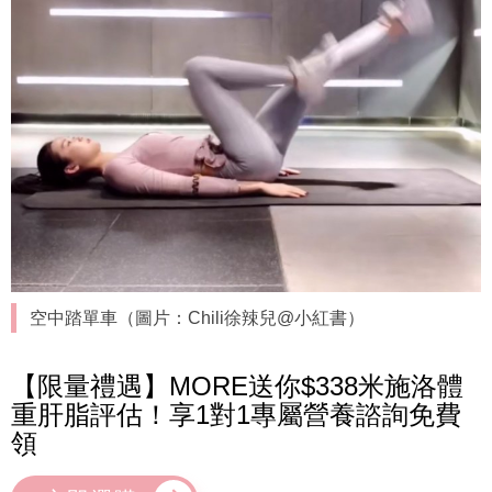
空中踏單車（圖片：Chili徐辣兒@小紅書）
【限量禮遇】MORE送你$338米施洛體
重肝脂評估！享1對1專屬營養諮詢免費
領