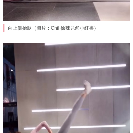
向上側抬腿（圖片：Chili徐辣兒@小紅書）