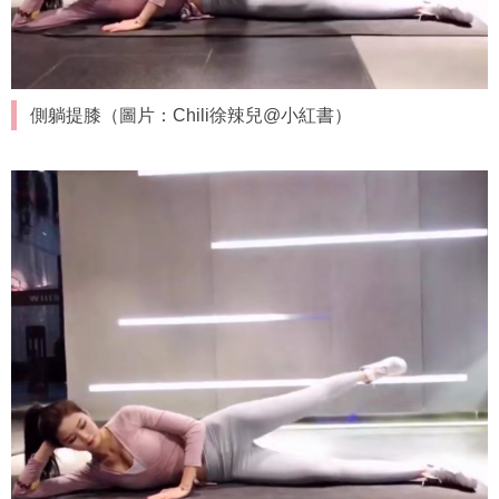
側躺提膝（圖片：Chili徐辣兒@小紅書）