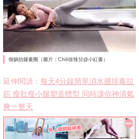
側躺抬腿畫圈（圖片：Chili徐辣兒@小紅書）
延伸閱讀：
每天4分鐘簡單消水腫排毒拉
筋 瘦肚瘦小腿塑造體型 同時讓你神清氣
爽一整天