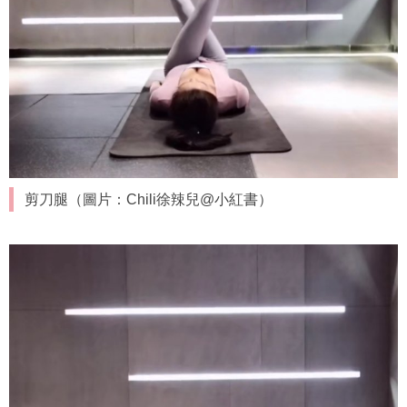
剪刀腿（圖片：Chili徐辣兒@小紅書）