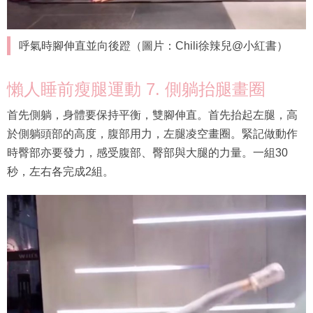
呼氣時腳伸直並向後蹬（圖片：Chili徐辣兒@小紅書）
懶人睡前瘦腿運動 7. 側躺抬腿畫圈
首先側躺，身體要保持平衡，雙腳伸直。首先抬起左腿，高
於側躺頭部的高度，腹部用力，左腿凌空畫圈。緊記做動作
時臀部亦要發力，感受腹部、臀部與大腿的力量。一組30
秒，左右各完成2組。