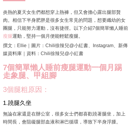
炎熱的夏天女生們都想穿上熱褲，但又會擔心露出腿部贅
肉。相信下半身肥胖是很多女生常見的問題，想要纖幼的女
團腿，只能努力運動，沒有捷徑。以下介紹7個簡單懶人睡前
瘦腿
運動，堅持一個月便能輕鬆瘦腿。
撰文：Ellie｜圖片：Chili徐辣兒@小紅書、Instagram、新傳
媒資料庫｜資料：Chili徐辣兒@小紅書
7個簡單懶人睡前瘦腿運動一個月踢
走象腿、甲組腳
3個腿粗原因：
1.蹺腿久坐
無論在家還是在辦公室，很多女士們都喜歡蹺著腿坐，加上
時間長，會阻礙腿部血液和淋巴循環，導致下半身浮腫。