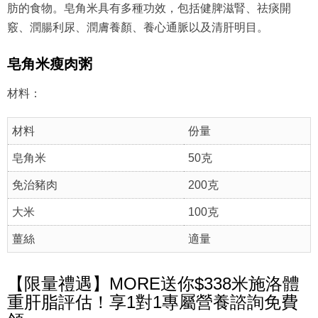
肪的食物。皂角米具有多種功效，包括健脾滋腎、祛痰開
竅、潤腸利尿、潤膚養顏、養心通脈以及清肝明目。
皂角米瘦肉粥
材料：
材料
份量
皂角米
50克
免治豬肉
200克
大米
100克
薑絲
適量
【限量禮遇】MORE送你$338米施洛體
重肝脂評估！享1對1專屬營養諮詢免費