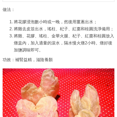
做法：
將花膠浸泡數小時或一晚，然後用薑蔥出水；
將雞去皮並出水，瑤柱、杞子、紅棗和桂圓洗淨備用；
將雞、花膠、瑤柱、金華火腿、杞子、紅棗和桂圓放入
燉盅內，加入適量的滾水，隔水慢火燉2小時。燉好後
加鹽調味即可。
功效：補腎益精，滋陰養顏