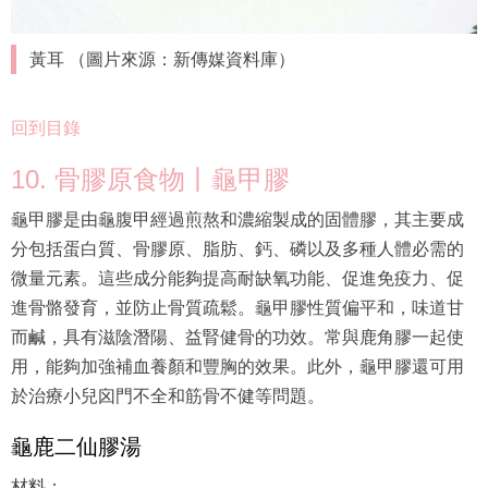
黃耳 （圖片來源：新傳媒資料庫）
回到目錄
10. 骨膠原食物丨龜甲膠
龜甲膠是由龜腹甲經過煎熬和濃縮製成的固體膠，其主要成
分包括蛋白質、骨膠原、脂肪、鈣、磷以及多種人體必需的
微量元素。這些成分能夠提高耐缺氧功能、促進免疫力、促
進骨骼發育，並防止骨質疏鬆。龜甲膠性質偏平和，味道甘
而鹹，具有滋陰潛陽、益腎健骨的功效。常與鹿角膠一起使
用，能夠加強補血養顏和豐胸的效果。此外，龜甲膠還可用
於治療小兒囟門不全和筋骨不健等問題。
龜鹿二仙膠湯
材料：