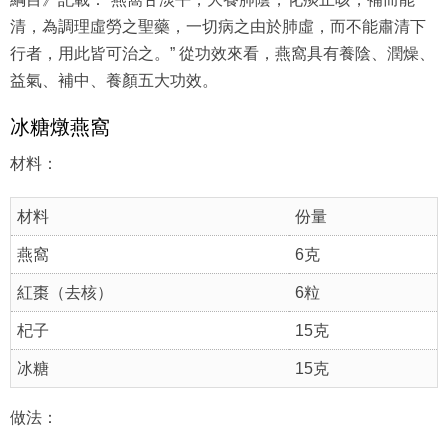
清，為調理虛勞之聖藥，一切病之由於肺虛，而不能肅清下
行者，用此皆可治之。” 從功效來看，燕窩具有養陰、潤燥、
益氣、補中、養顏五大功效。
冰糖燉燕窩
材料：
材料
份量
燕窩
6克
紅棗（去核）
6粒
杞子
15克
冰糖
15克
做法：