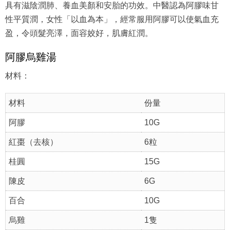
具有滋陰潤肺、養血美顏和安胎的功效。中醫認為阿膠味甘
性平質潤，女性「以血為本」，經常服用阿膠可以使氣血充
盈，令頭髮亮澤，面容姣好，肌膚紅潤。
阿膠烏雞湯
材料：
材料
份量
阿膠
10G
紅棗（去核）
6粒
桂圓
15G
陳皮
6G
百合
10G
烏雞
1隻