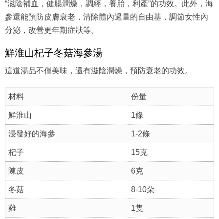
“滋陰補血，健腸潤燥，調經，養胎，利產”的功效。此外，海
參還能預防皮膚衰老，清除體內過量的自由基，調節女性內
分泌，改善更年期症狀等。
鮮淮山杞子冬菇海參湯
這道湯品不僅美味，還有滋陰潤燥，預防衰老的功效。
材料
份量
鮮淮山
1條
浸發好的海參
1-2條
杞子
15克
陳皮
6克
冬菇
8-10朵
雞
1隻