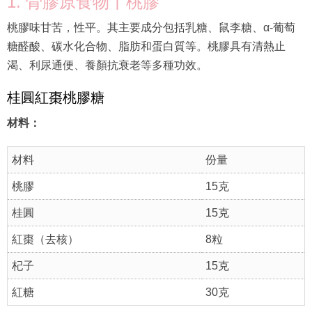
1. 骨膠原食物丨桃膠
桃膠味甘苦，性平。其主要成分包括乳糖、鼠李糖、α-葡萄
糖醛酸、碳水化合物、脂肪和蛋白質等。桃膠具有清熱止
渴、利尿通便、養顏抗衰老等多種功效。
桂圓紅棗桃膠糖
材料：
材料
份量
桃膠
15克
桂圓
15克
紅棗（去核）
8粒
杞子
15克
紅糖
30克