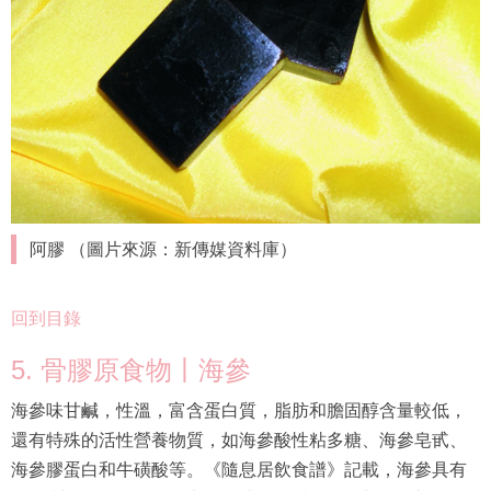
阿膠 （圖片來源：新傳媒資料庫）
回到目錄
5. 骨膠原食物丨海參
海參味甘鹹，性溫，富含蛋白質，脂肪和膽固醇含量較低，
還有特殊的活性營養物質，如海參酸性粘多糖、海參皂甙、
海參膠蛋白和牛磺酸等。《隨息居飲食譜》記載，海參具有