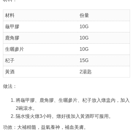
材料
份量
龜甲膠
10G
鹿角膠
10G
生曬參片
10G
杞子
15G
黃酒
2湯匙
做法：
將龜甲膠、鹿角膠、生曬參片、杞子放入燉盅內，加入
2碗滾水。
隔水慢火燉3小時。燉好後加入黃酒即可服用。
功效：大補精髓，益氣養神，補血美膚。