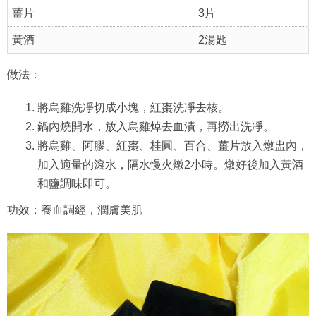
薑片
3片
黃酒
2湯匙
做法：
將烏雞洗凈切成小塊，紅棗洗凈去核。
鍋內燒開水，放入烏雞焯去血漬，再撈出洗凈。
將烏雞、阿膠、紅棗、桂圓、百合、薑片放入燉盅內，
加入適量的滾水，隔水慢火燉2小時。燉好後加入黃酒
和鹽調味即可。
功效：養血調經，潤膚美肌