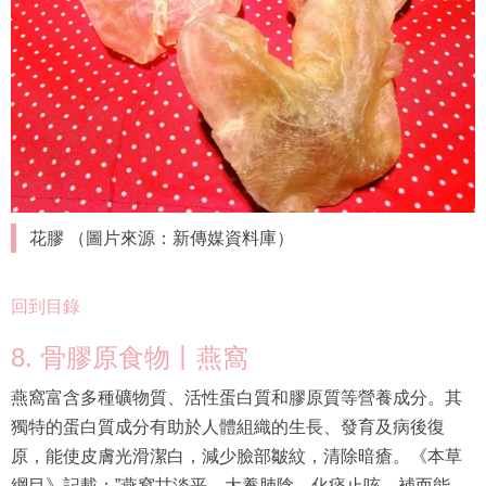
花膠 （圖片來源：新傳媒資料庫）
回到目錄
8. 骨膠原食物丨燕窩
燕窩富含多種礦物質、活性蛋白質和膠原質等營養成分。其
獨特的蛋白質成分有助於人體組織的生長、發育及病後復
原，能使皮膚光滑潔白，減少臉部皺紋，清除暗瘡。《本草
綱目》記載：”燕窩甘淡平，大養肺陰，化痰止咳，補而能