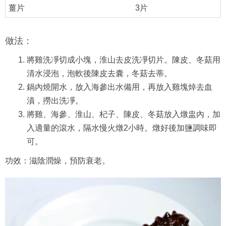
薑片
3片
做法：
將雞洗凈切成小塊，淮山去皮洗凈切片。陳皮、冬菇用
清水浸泡，泡軟後陳皮去囊，冬菇去蒂。
鍋內燒開水，放入海參出水備用，再放入雞塊焯去血
漬，撈出洗凈。
將雞、海參、淮山、杞子、陳皮、冬菇放入燉盅內，加
入適量的滾水，隔水慢火燉2小時。燉好後加鹽調味即
可。
功效：滋陰潤燥，預防衰老。