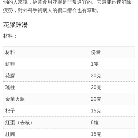
弱的人來說，經常食用花膠是非常適宜的。它還能迅速消除
疲勞，對外科手術病人的傷口癒合也有幫助。
花膠雞湯
材料：
材料
份量
鮮雞
1隻
花膠
20克
瑤柱
20克
金華火腿
20克
杞子
15克
紅棗（去核）
6粒
桂圓
15克