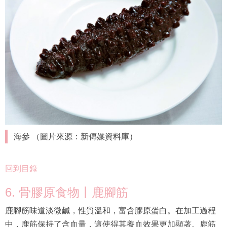
海參 （圖片來源：新傳媒資料庫）
回到目錄
6. 骨膠原食物丨鹿腳筋
鹿腳筋味道淡微鹹，性質溫和，富含膠原蛋白。在加工過程
中，鹿筋保持了含血量，這使得其養血效果更加顯著。鹿筋