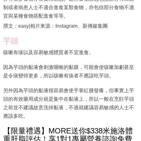
制或者病患人士不適合進食某類食物，亦包括部分食物不適
宜與某種食物搭配進食等等。
撰文：easy|相片來源：Instagram、新傳媒集團
芋頭
咳嗽有痰以及容易敏感體質者不宜進食。
因為芋頭的黏液會刺激咽喉的黏膜，可能會使咳嗽加劇甚至
是令痰變得更多，所以咳嗽有痰者不應該吃芋頭。
另外因為芋頭的黏液很容易會使手掌紅腫發癢，但事實上芋
頭的有效藥用成分就是集中在黏液上，所以一般在烹飪芋頭
之前並不建議故意洗掉黏液，不過就建議容易敏感的人士不
應該多吃。
【限量禮遇】MORE送你$338米施洛體
重肝脂評估！享1對1專屬營養諮詢免費