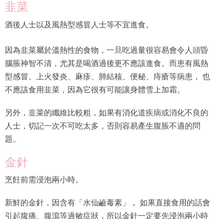
韭菜
酒後人士以及風熱型感冒人士等不宜進食。
因為韭菜屬於溫熱性的食物，一旦吃過量很容易會令人頭昏
腦脹神智不清，尤其是喝酒過後更不應該進食。而患有風熱
型感冒、上火發炎、麻疹、肺結核、便秘、痔瘡等病患， 也
不應該食用韭菜，因為它很有可能讓身體雪上加霜。
另外，韭菜的纖維比較粗，如果有消化道疾病或消化不良的
人士，切記一次不可吃太多，否則容易產生腹脹不適的問
題。
金針
烹飪前需浸泡兩小時。
新鮮的金針，因含有「水仙鹼毒素」， 如果直接食用的話會
引起腹痛、腹瀉等過敏症狀，所以金針一定要先浸泡兩小時