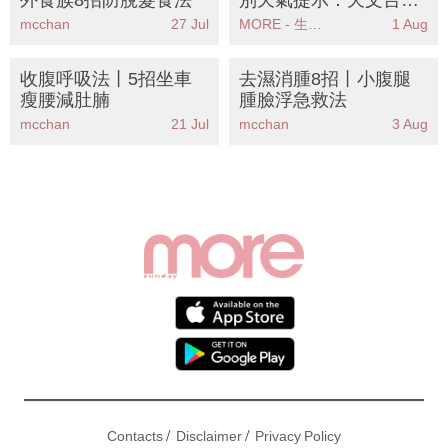
外食族8招防脫髮食法
別天氣提示：天文台提
醒珠江口及南海北部持
mcchan
27 Jul
MORE - 生活品味
1 Aug
續雨區發展市民需保持
警惕
收腹呼吸法丨5招坐車
去濕消腫8招丨小腹腿
瘦腰減肚腩
腫臉浮急救法
mcchan
21 Jul
mcchan
3 Aug
/
/
Contacts
Disclaimer
Privacy Policy