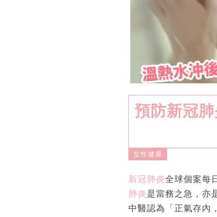
預防新冠肺
女性健康
新冠肺炎
全球個案每
肺炎
是當務之急，亦
中醫認為「正氣存內