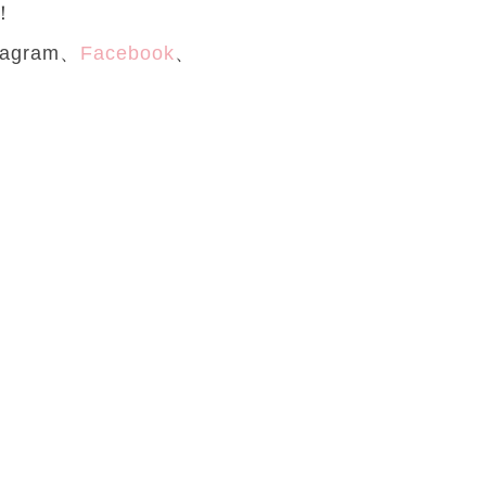
！
agram、
Facebook
、