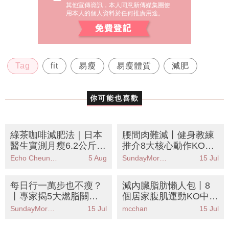
其他宣傳資訊，本人同意新傳媒集團使
用本人的個人資料於任何推廣用途。
Tag
fit
易瘦
易瘦體質
減肥
你可能也喜歡
綠茶咖啡減肥法｜日本
腰間肉難減丨健身教練
醫生實測月瘦6.2公斤！
推介8大核心動作KO頑
黃金比例公開 專減大肚
固肥肉丨附4週訓練餐
Echo Cheung（SundayMore編輯部）
5 Aug
SundayMore編輯部
15 Jul
腩
單
每日行一萬步也不瘦？
減內臟脂肪懶人包丨8
丨專家揭5大燃脂關
個居家腹肌運動KO中央
鍵：心率才是重點！附
肥胖！營養師解構體重
SundayMore編輯部
15 Jul
mcchan
15 Jul
燃脂心率計算教學
正常但腰臀走樣之謎