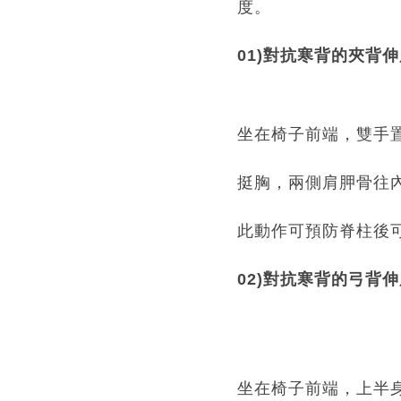
度。
01)對抗寒背的夾背
坐在椅子前端，雙手
挺胸，兩側肩胛骨往
此動作可預防脊柱後
02)對抗寒背的弓背
坐在椅子前端，上半