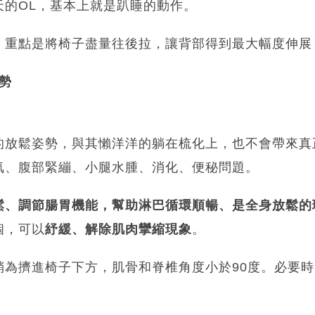
天的OL，基本上就是趴睡的動作。
，重點是將椅子盡量往後拉，讓背部得到最大幅度伸展
姿勢
的放鬆姿勢，與其懶洋洋的躺在梳化上，也不會帶來真
氣、腹部緊繃、小腿水腫、消化、便秘問題。
鬆、調節腸胃機能，幫助淋巴循環順暢、是全身放鬆的
個，可以
紓緩、解除肌肉攣縮現象
。
稍為擠進椅子下方，肌骨和脊椎角度小於90度。必要