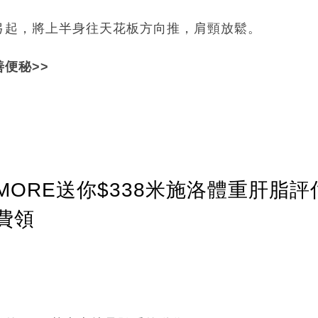
弓起，將上半身往天花板方向推，肩頸放鬆。
便秘>>
ORE送你$338米施洛體重肝脂評
費領