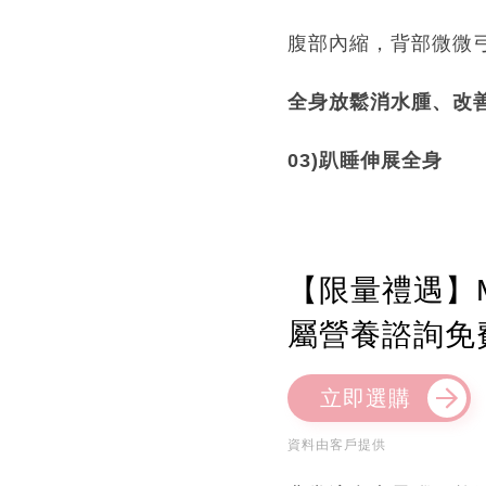
腹部內縮，背部微微
全身放鬆消水腫、改善
03)趴睡伸展全身
【限量禮遇】M
屬營養諮詢免
立即選購
資料由客戶提供