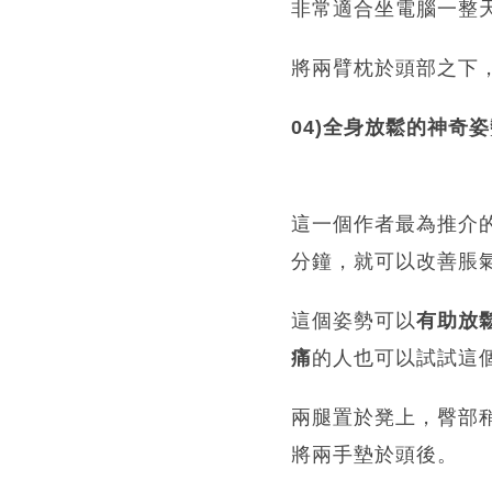
非常適合坐電腦一整
將兩臂枕於頭部之下
04)全身放鬆的神奇
這一個作者最為推介
分鐘，就可以改善脹
這個姿勢可以
有助放
痛
的人也可以試試這
兩腿置於凳上，臀部
將兩手墊於頭後。