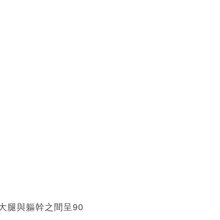
大腿與軀幹之間呈90