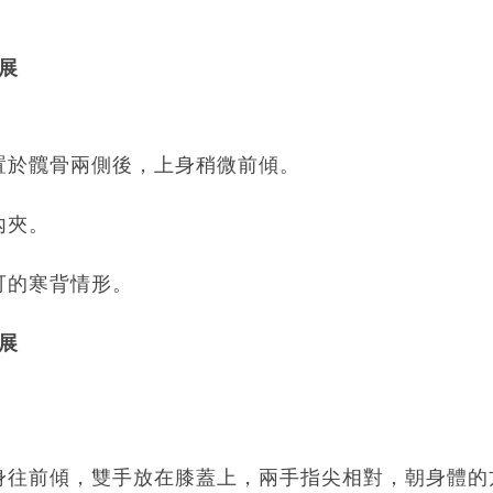
伸展
置於髖骨兩側後，上身稍微前傾。
內夾。
可的寒背情形。
伸展
身往前傾，雙手放在膝蓋上，兩手指尖相對，朝身體的