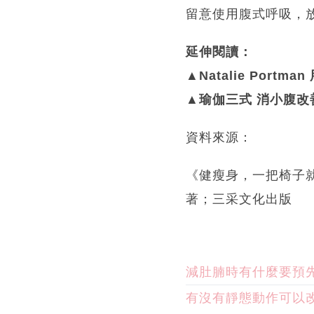
留意使用腹式呼吸，
延伸閱讀：
▲Natalie Por
▲瑜伽三式 消小腹改
資料來源：
《健瘦身，一把椅子就夠
著；三采文化出版
減肚腩時有什麼要預
有沒有靜態動作可以