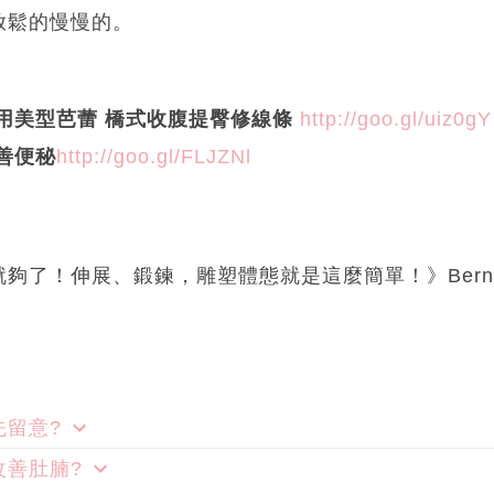
放鬆的慢慢的。
tman 用美型芭蕾 橋式收腹提臀修線條
http://goo.gl/uiz0gY
善便秘
http://goo.gl/FLJZNl
了！伸展、鍛鍊，雕塑體態就是這麼簡單！》Bernadette
先留意?
改善肚腩?