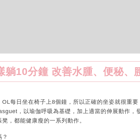
樣躺10分鐘 改善水腫、便秘、
，OL每日坐在椅子上8個鐘，所以正確的坐姿就很重要
te de Gasguet，以瑜伽呼吸為基礎，加上適當的伸展
張凳，都能健康瘦的一系列動作。
嗎？