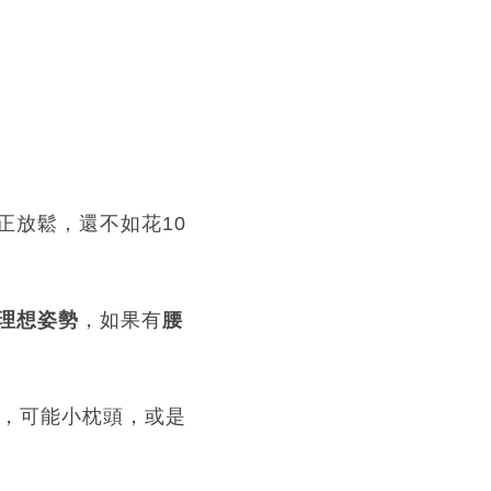
正放鬆，還不如花10
理想姿勢
，如果有
腰
時，可能小枕頭，或是