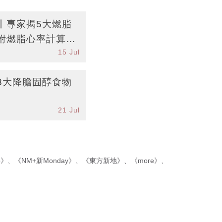
丨專家揭5大燃脂
附燃脂心率計算教
15 Jul
8大降膽固醇食物
21 Jul
p》
、
《NM+新Monday》
、
《東方新地》
、
《more》
、