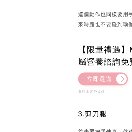
這個動作也同樣要用
來時腿也不要碰到瑜
【限量禮遇】M
屬營養諮詢免
立即選購
資料由客戶提供
3.剪刀腿
首先要把腿伸直，然