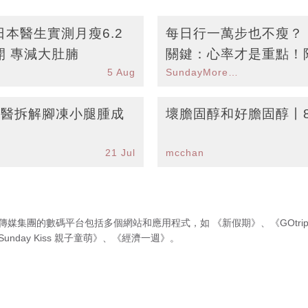
本醫生實測月瘦6.2
每日行一萬步也不瘦？
開 專減大肚腩
關鍵：心率才是重點！
5 Aug
SundayMore編輯部
學
中醫拆解腳凍小腿腫成
壞膽固醇和好膽固醇丨
21 Jul
mcchan
傳媒集團的數碼平台包括多個網站和應用程式，如
《新假期》
、
《GOtri
Sunday Kiss 親子童萌》
、
《經濟一週》
。