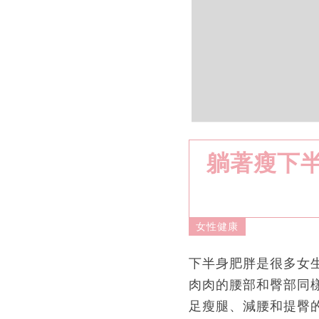
躺著瘦下
女性健康
下半身肥胖是很多女
肉肉的腰部和臀部同
足瘦腿、減腰和提臀