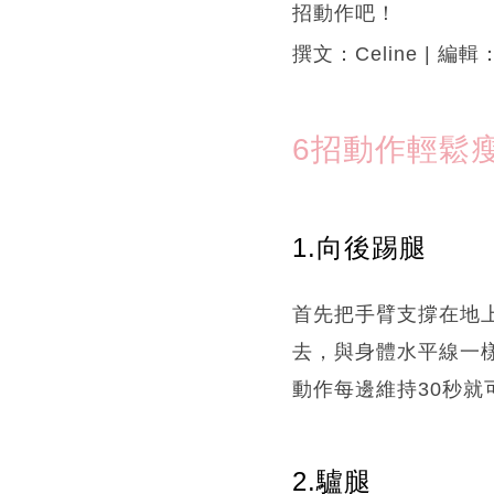
招動作吧！
撰文：Celine | 編
6招動作輕鬆
1.向後踢腿
首先把手臂支撐在地
去，與身體水平線一
動作每邊維持30秒
2.驢腿