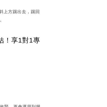
斜上方踢出去，踢回
。
估！享1對1專
要收緊，更會運用到腿