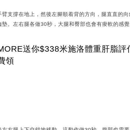
手臂支撐在地上，然後左腳順着背的方向，腿直直的向
伽墊。左右腿各做30秒，大腿和臀部也會有痠軟的感覺
ORE送你$338米施洛體重肝脂評
費領
後左右腿上下交錯地移動，這動作做30秒。腹部也需