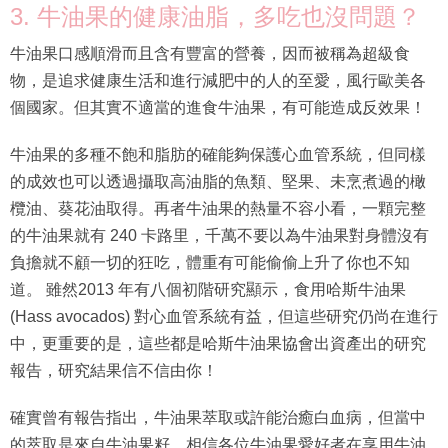
牛油果口感順滑而且含有豐富的營養，因而被稱為超級食
物，是追求健康生活和進行減肥中的人的至愛，風行歐美各
個國家。但其實不適當的進食牛油果，有可能造成反效果！
牛油果的多種不飽和脂肪的確能夠保護心血管系統，但同樣
的成效也可以透過攝取高油脂的魚類、堅果、未烹煮過的橄
欖油、葵花油取得。再者牛油果的熱量不容小看，一顆完整
的牛油果就有 240 卡路里，千萬不要以為牛油果對身體沒有
負擔就不顧一切的狂吃，體重有可能偷偷上升了你也不知
道。 雖然2013 年有八個初階研究顯示，食用哈斯牛油果
(Hass avocados) 對心血管系統有益，但這些研究仍尚在進行
中，更重要的是，這些都是哈斯牛油果協會出資產出的研究
報告，研究結果信不信由你！
確實曾有報告指出，牛油果萃取或許能治癒白血病，但當中
的萃取是來自牛油果籽，相信各位牛油果愛好者在享用牛油