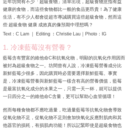
近年坊間有不少「超級食物」清單出現，超級食物意指有益
健康的食物，而這些食物都比一般的食品更昂貴！為了健康
生活，有不少人都會從超市專誠購買這些超級食物，然而這
些 超級食物 健康 成效真的像預期中理想嗎？
Text：C Lam ｜ Editing ︰Christie Lau｜Photo：IG
1. 冷凍藍莓沒有營養？
藍莓含有豐富的維他命C和抗氧化物，明顯的抗氧化作用因而
被封為超級食物之一。坊間曾有人說，冷凍藍莓營養成分比
新鮮藍莓少很多，因此購買時必需要選擇新鮮藍莓。事實
是，冷凍藍莓營養與新鮮藍莓一樣含有高的營養價值，藍莓
是最富抗氧化成分的水果之一，只需一天一杯，就可以提供
一日四分之一的維他命C含量，更可以幫助心血管循環！
然而每種食物都不應吃過量，吃過量藍莓等抗氧化物會導致
促氧化物不足，促氧化物不足則會加快氧化反應對肌肉和其
他器官的損耗，有損肌肉功能！所以記緊即使是超級食物也