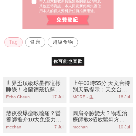
Tag
健康
超級食物
你可能也喜歡
世界盃頂級球星都這樣
上午03時55分 天文台特
睡覺！哈蘭德戴抗藍光
別天氣提示：天文台發
眼鏡、梅西一天睡超過
出特別天氣提示雷雨區
Echo Cheung（SundayMore編輯部）
17 Jul
MORE - 生活品味
18 Jul
10小時
影響香港廣泛地區
熬夜後爆瘡喉嚨痛？營
圓肩令臉變大？物理治
養師推介10大免疫力急
療師教8招放鬆斜方肌
救食物丨附抗炎餐單KO
告別虎背熊腰視覺減5k
mcchan
7 Jul
mcchan
10 Jul
身體發炎
g練出女星天鵝頸