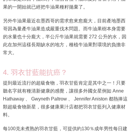
果的一開始就已經把牛油果種籽拋棄了。
另外牛油果最近在墨西哥的需求愈來愈龐大，目前產地墨西
哥因為量產牛油果造成嚴重伐木問題。而牛油果樹本身需要
的水量也十分龐大，半公斤牛油果就需要 272 公升的水，因
此在加州這樣長期缺水的地方，種植牛油果對環境的負擔非
常大。
4. 羽衣甘藍能抗癌？
提到最近流行的超級食物，羽衣甘藍肯定是其中之一！只要
聽名字就有種清新健康的感覺，讓很多外國女星例如 Anne
Hathaway 、 Gwyneth Paltrow 、 Jennifer Aniston 都熱捧這
顆超級食物新星，很多健康果汁店都把羽衣甘藍列入健康材
料。
每100克未煮熟的羽衣甘藍，可提供約130％成年男性每日建
議膳食攝取量（RDA）的維他命C。維他命C簡直是女性的至