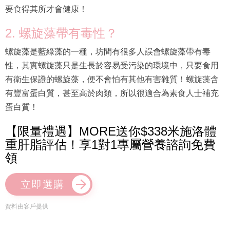
要食得其所才會健康！
2. 螺旋藻帶有毒性？
螺旋藻是藍綠藻的一種，坊間有很多人誤會螺旋藻帶有毒
性，其實螺旋藻只是生長於容易受污染的環境中，只要食用
有衛生保證的螺旋藻，便不會怕有其他有害雜質！螺旋藻含
有豐富蛋白質，甚至高於肉類，所以很適合為素食人士補充
蛋白質！
【限量禮遇】MORE送你$338米施洛體
重肝脂評估！享1對1專屬營養諮詢免費
領
立即選購
資料由客戶提供
3. 牛油果的健康油脂，多吃也沒問題？