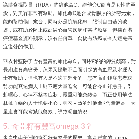
愛，對美容非常有幫助。維他命C是合成骨膠原的所需元素，
能夠幫助傷口癒合，同時亦是抗氧化劑，限制自由基的破
壞，或有助於防止或延緩心血管疾病和某些癌症。但據香港
癌症基金資料顯示，沒有任何單一食物有防癌或令人避免癌
症復發的作用。
羽衣甘藍除了含有豐富的維他命C，同時它的的鉀質頗高，對
長期進食高鹽份，蔬果又攝取不足而引起的高血壓及水腫人
士有幫助，但也有人是不適宜進食的，患有高血鉀症患者或
腎功能衰退病人士則不應大量進食，可能會令血鉀急升，引
起噁心、心律不整等症狀，嚴重可能會致命。而正使用華法
林薄血藥的人士也要小心，羽衣甘藍的維他命K含量較高，大
量進食可能會減低藥效，導致凝血情況。
5. 奇亞籽有豐富omega-3？
來自中南美洲的奇亞籽有悠長的歷史，富含豐富的 omega-
3，和液體接觸時會形成粉圓狀，能增加飲品濃稠度或是當作