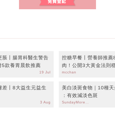
更脹丨腸胃科醫生警告
控糖早餐丨營養師推薦
附5款養胃晨飲推薦
肉！公開3大黃金法則
19 Jul
mcchan
膚差丨8大益生元益生
美白淡斑食物｜10種
：有效減淡色斑
3 Aug
SundayMore編輯部