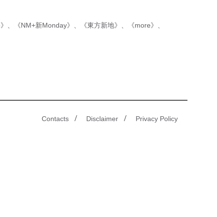
p》
、
《NM+新Monday》
、
《東方新地》
、
《more》
、
/
/
Contacts
Disclaimer
Privacy Policy