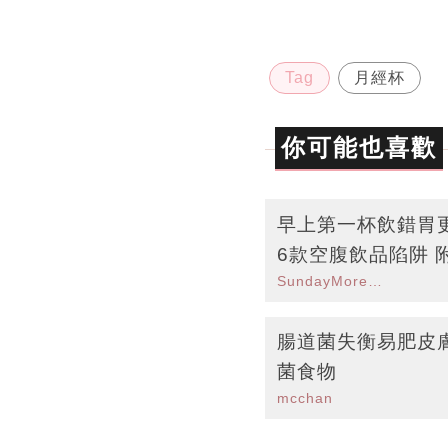
Tag
月經杯
你可能也喜歡
早上第一杯飲錯胃
6款空腹飲品陷阱 
SundayMore編輯部
腸道菌失衡易肥皮
菌食物
mcchan