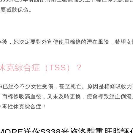
後更要截肢保命。
存後，她決定要對外宣傳使用棉條的潛在風險，希望女
休克綜合症（TSS）？
TS已經令不少女性受傷，甚至死亡。原因是棉條吸收
。而棉條吸滿血後，又未及時更換，便會導致經血倒流
中毒性休克綜合症！
ORE送你$338米施洛體重肝脂評