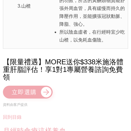
的功效，所含的黃酮類物質能舒
3.山楂
張外周血管，具有緩慢而持久的
降壓作用，並能擴張冠狀動脈、
降脂、強心。
所以陰血虛者，在行經時宜少吃
山楂，以免耗血傷陰。
【限量禮遇】MORE送你$338米施洛體
重肝脂評估！享1對1專屬營養諮詢免費
領
立即選購
資料由客戶提供
回到目錄
月經時食療這樣養血