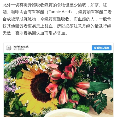
此外一切有礙身體吸收鐡質的食物也應少攝取，如茶、紅
酒、咖啡均含有單寧酸（Tannic Acid），鐵質加單寧酸二者
合成後形成沉澱物，令鐵質更難吸收。而血虛的人，一般會
較其他體質者更易患上貧血，所以必須注意月經的量及行經
天數，否則容易因失血而引起貧血。