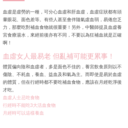
血虛是虛勞的一種，可分心血虛和肝血虛，血虛症狀都有頭
暈眼花、面色差等。有些人甚至會伴隨氣虛血弱，易倦怠乏
力，那麼吃對補血食物就很重要！另外，中醫師提及血虛養
宮食療湯水，來經前後亦有不同，不要以為狂補血就是正確
啊！
血虛女人最易老 但亂補可能更累事！
體質偏向陰和血虛者，多是面色不佳的，養宮飲食原則以不
傷陰、不耗血，養血、益血及和氣為主。而即使是易於血虛
的體質，但在行經時都不要吃補血食物，應該在月經乾淨後
才吃。
血虛人士忌吃食物
行經時不能吃3大活血食物
月經時可以這樣養血