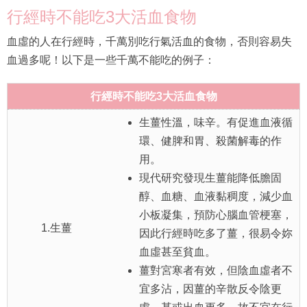
行經時不能吃3大活血食物
血虛的人在行經時，千萬別吃行氣活血的食物，否則容易失
血過多呢！以下是一些千萬不能吃的例子：
行經時不能吃3大活血食物
生薑性溫，味辛。有促進血液循
環、健脾和胃、殺菌解毒的作
用。
現代研究發現生薑能降低膽固
醇、血糖、血液黏稠度，減少血
小板凝集，預防心腦血管梗塞，
1.生薑
因此行經時吃多了薑，很易令妳
血虛甚至貧血。
薑對宮寒者有效，但陰血虛者不
宜多沾，因薑的辛散反令陰更