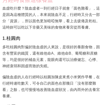
血虛吃什麼？陰血虛者一到行經日子就會「面色難看」，這
是因為這種體質的人，本來就陰血不足，行經時又分去一部
分「資源」，所以面色更加暗啞無華，看上去疲倦及乾枯。
這時妳可以吃以下非藥又美味的食物來養宮從而養膚。
1.桂圓肉
多吃桂圓肉對偏於陰血虛的人來說，是很好的養顏食物，因
含有豐富的鐵質，還有維他命A、維他命B、葡萄糖和蔗糖
等，均是很好的補血元素，龍眼肉還可以治療健忘、心悸、
神經衰弱和因虛而致的失眠。
偏陰血虛的人在行經時以桂圓加陳皮來煮小米粥作早餐，在
行經時連吃數天，可令自己的面色在那幾日「沒有那麼難
看」之餘，也可慢慢地改善陰血虛狀況，由內而外的去養宮
養膚。