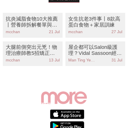
抗炎減脂食物10大推薦
女生抗老3件事丨8款高
丨營養師拆解餐單與禁
蛋白食物＋家居訓練
忌
mcchan
21 Jul
mcchan
27 Jul
大腿前側突出元兇！物
屋企都可以Salon級護
理治療師教5招矯正骨
理？Vidal Sassoon經典
盆前傾 告別假肚腩象腿
系列全面升級配方KO各
mcchan
13 Jul
Man Ting Yeung
31 Jul
種頭髮煩惱