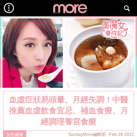
血虛症狀易頭暈、月經失調！中醫
推薦血虛飲食宜忌、補血食療、月
經調理養宮食療
SundayMore編輯部
Feb 28 2022
女性健康