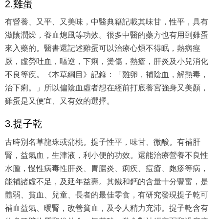
2.雞蛋
有營養、又平、又美味，中醫典籍記載其味甘，性平，具有
滋陰潤燥，養血熄風等功效。很多中醫的藥方也有用到雞蛋
來入藥的。醫書還記述雞蛋可以治療心煩不得眠，熱病痙
厥，虛勞吐血，嘔逆，下痢，燙傷，熱瘡，肝炎及小兒消化
不良等疾。《本草綱目》記錄：「雞卵，補陰血，解熱毒，
治下痢。」所以偏陰血虛者想在經前打底養宮強身又美顏，
雞蛋是又便宜、又有效的選擇。
3.提子乾
古時別名草龍珠或蒲桃。提子性平，味甘、微酸。有補肝
腎，益氣血，生津液，利小便的功效。還能治療營養不良性
水腫，慢性病毒性肝炎、胃腸炎、痢疾、痘瘡、皰疹等病，
能補諸虛不足，及延年益壽。其鐵和鈣的含量十分豐富，是
體弱、貧血、兒童、長者的最佳零食，有研究發現提子乾可
補血益氣、暖腎，改善貧血，及令人精力充沛。提子乾含有