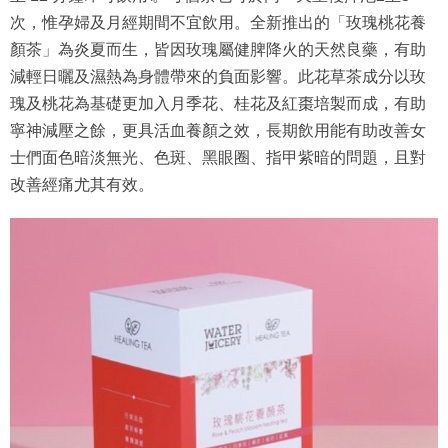
次，惟孕婦及月經期間不宜飲用。全新推出的「玫瑰桃花養
顏茶」為炎夏而生，皆因玫瑰屬健脾降火的天然良藥，有助
減輕日曬及濕熱為身體帶來的負面影響。此花草茶成分以玫
瑰及桃花為基礎更加入月季花、桂花及紅棗培製而成，有助
寧神減壓之餘，更具活血養顏之效，長期飲用能有助改善女
士們面色暗淡無光、色斑、黑眼圈、指甲紫暗的問題，且對
改善經痛尤其有效。