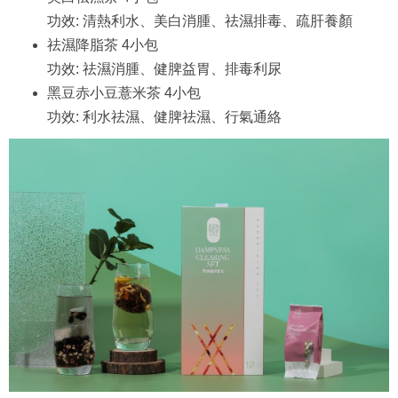
功效: 清熱利水、美白消腫、祛濕排毒、疏肝養顏
祛濕降脂茶 4小包
功效: 祛濕消腫、健脾益胃、排毒利尿
黑豆赤小豆薏米茶 4小包
功效: 利水祛濕、健脾祛濕、行氣通絡