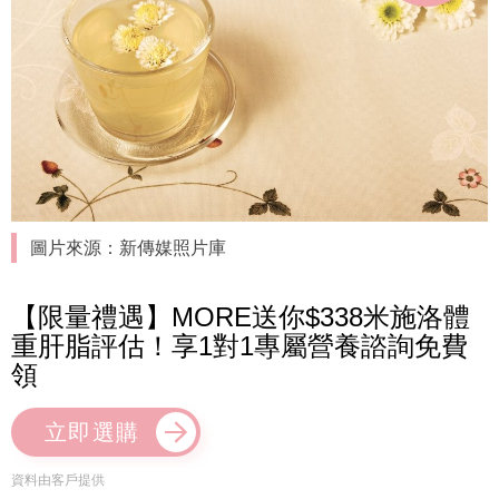
圖片來源：新傳媒照片庫
【限量禮遇】MORE送你$338米施洛體
重肝脂評估！享1對1專屬營養諮詢免費
領
立即選購
資料由客戶提供