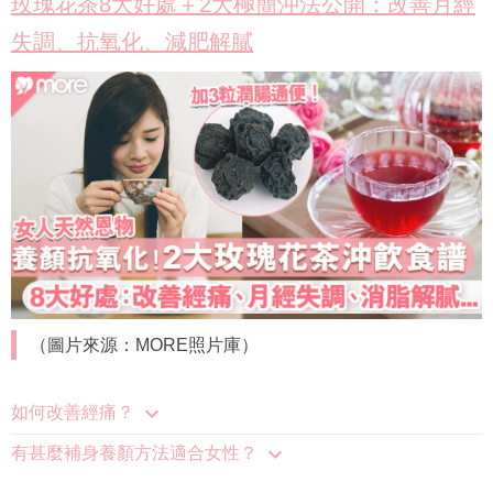
玫瑰花茶8大好處＋2大極簡沖法公開：改善月經
失調、抗氧化、減肥解膩
（圖片來源：MORE照片庫）
如何改善經痛？
有甚麼補身養顏方法適合女性？