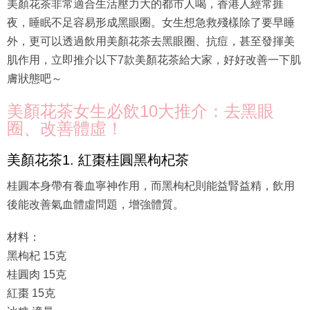
美顏花茶非常適合生活壓力大的都市人喝，香港人經常捱
夜，睡眠不足容易形成黑眼圈。女生想急救殘樣除了要早睡
外，更可以透過飲用美顏花茶去黑眼圈、抗痘，甚至發揮美
肌作用，立即推介以下7款美顏花茶給大家，好好改善一下肌
膚狀態吧～
美顏花茶女生必飲10大推介：去黑眼
圈、改善體虛！
美顏花茶1. 紅棗桂圓黑枸杞茶
桂圓本身帶有養血寧神作用，而黑枸杞則能益腎益精，飲用
後能改善氣血體虛問題，增強體質。
材料：
黑枸杞 15克
桂圓肉 15克
紅棗 15克