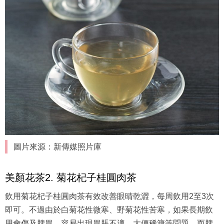
圖片來源：新傳媒照片庫
美顏花茶2. 菊花杞子桂圓肉茶
飲用菊花杞子桂圓肉茶有效改善眼晴乾澀，每周飲用2至3次
即可。不過由於白菊花性微寒、野菊花性苦寒，如果長期飲
用會傷及脾胃，容易出現胃脹不適、大便稀溏等問題，而脾