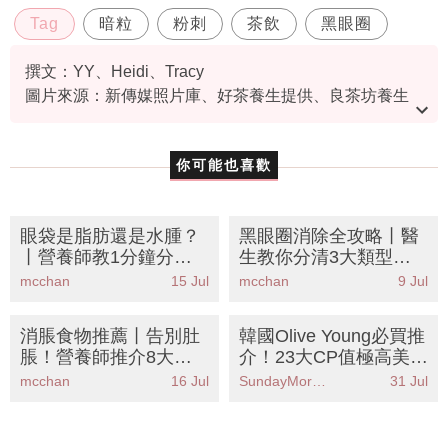
Tag
暗粒
粉刺
茶飲
黑眼圈
撰文：YY、Heidi、Tracy
圖片來源：新傳媒照片庫、好茶養生提供、良茶坊養生
花茶、Water Juicery官方圖片
你可能也喜歡
眼袋是脂肪還是水腫？
黑眼圈消除全攻略丨醫
丨營養師教1分鐘分辨
生教你分清3大類型：
法＋6大去水腫食物KO
血管型色素型眼袋型丨
mcchan
15 Jul
mcchan
9 Jul
包包面
附8大去黑眼圈食物
消脹食物推薦丨告別肚
韓國Olive Young必買推
脹！營養師推介8大天
介！23大CP值極高美妝
然食物 附一日消脹餐單
好物：保濕面膜/防曬棒
mcchan
16 Jul
SundayMore編輯部
31 Jul
KO胃氣