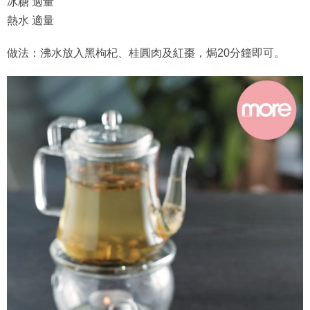
冰糖 適量
熱水 適量
做法：沸水放入黑枸杞、桂圓肉及紅棗，焗20分鐘即可。