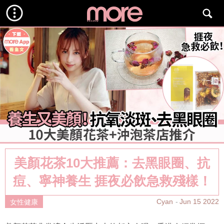
美顏花茶10大推薦：去黑眼圈、抗
痘、寧神養生 捱夜必飲急救殘樣！
Cyan
Jun 15 2022
女性健康