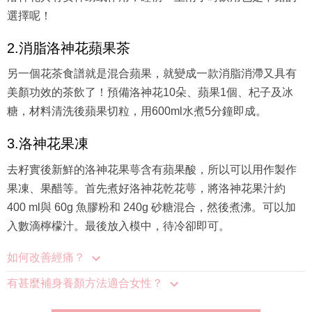
選擇呢！
2.消脂洛神花蘋果茶
另一個花茶食譜就是混合蘋果，就變成一款消脂消滯又具有
美顏功效的茶飲了！預備洛神花10朵、蘋果1個、杞子及冰
糖，材料清洗後蘋果切粒，用600ml水煮5分鐘即成。
3.洛神花果凍
去籽實後新鮮的洛神花果萼含有蘋果酸，所以可以用作製作
果凍、果醋等。首先煮好洛神花乾花萼，將洛神花果汁約
400 ml與 60g 魚膠粉和 240g 砂糖混合，然後煮沸。可以加
入數滴檸檬汁。最後放入模中，待冷卻即可。
如何改善經痛？
有甚麼補身養顏方法適合女性？