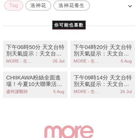
Tag
洛神花
洛神花養生
洛神花養生食譜
你可能也喜歡
下午06時50分 天文台特
下午04時20分 天文台特
別天氣提示：天文台發
別天氣提示：天文台提
出強陣風警告籲市民遠
醒高溫天氣持續市民需
MORE - 生活品味
26 Jul
MORE - 生活品味
6 Aug
離危險地區
注意健康
CHIIKAWA粉絲全面進
下午09時14分 天文台特
場！今夏10大聯乘活動
別天氣提示：天文台預
全攻略：展覽/精品/美
測驟雨狂風雷暴市民需
盧梓謙醫師
5 Aug
MORE - 生活品味
26 Jul
食/打卡點
注意安全