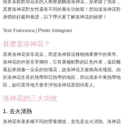
很多喜歡飲用花茶的人都會接觸過洛神花，原來除了泡茶，
其實洛神花對女性還有不同的養生功效呢！想知道洛神花對
身體的好處和食譜，以下帶大家了解洛神花的秘密！
Text: Francesca | Photo: Instagram
甚麼是洛神花？
原來洛神花並非花朵，而是洛神葵這種植物果實中的果萼。
洛神花的外形非常獨特，它有著極鮮艷的紅色外表，遠距離
看起來就像一朵朵的玫瑰花，故洛神花又被稱為玫瑰茄。由
於洛神花生長於熱帶和亞熱帶的地區，所以很多中東熱帶地
區，如印度等地方會常沖泡洛神花茶招待客人。
洛神花的三大功效
1. 去火清熱
洛神花有著多種不同的營養價值，首先是去火清熱。洛神花
本身是屬性較寒涼的植物，因此可以降火解熱。在夏天特別