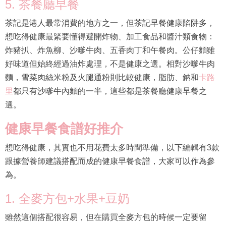
5. 茶餐廳早餐
茶記是港人最常消費的地方之一，但茶記早餐健康陷阱多，
想吃得健康最緊要懂得避開炸物、加工食品和醬汁類食物：
炸豬扒、炸魚柳、沙嗲牛肉、五香肉丁和午餐肉。公仔麵雖
好味道但始終經過油炸處理，不是健康之選。相對沙嗲牛肉
麵，雪菜肉絲米粉及火腿通粉則比較健康，脂肪、鈉和
卡路
里
都只有沙嗲牛內麵的一半，這些都是茶餐廳健康早餐之
選。
健康早餐食譜好推介
想吃得健康，其實也不用花費太多時間準備，以下編輯有3款
跟據營養師建議搭配而成的健康早餐食譜，大家可以作為參
為。
1. 全麥方包+水果+豆奶
雖然這個搭配很容易，但在購買全麥方包的時候一定要留