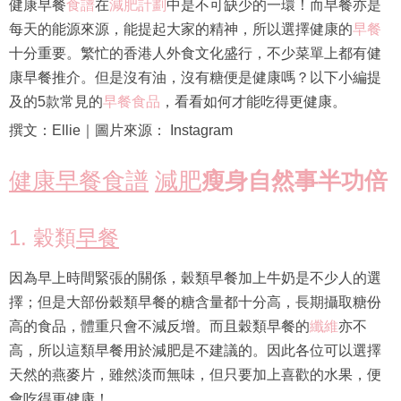
健康早餐
食譜
在
減肥計劃
中是不可缺少的一環！而早餐亦是
每天的能源來源，能提起大家的精神，所以選擇健康的
早餐
十分重要。繁忙的香港人外食文化盛行，不少菜單上都有健
康早餐推介。但是沒有油，沒有糖便是健康嗎？以下小編提
及的5款常見的
早餐食品
，看看如何才能吃得更健康。
撰文：Ellie｜圖片來源： Instagram
健康早餐食譜
減肥
瘦身自然事半功倍
1. 穀類
早餐
因為早上時間緊張的關係，穀類早餐加上牛奶是不少人的選
擇；但是大部份穀類早餐的糖含量都十分高，長期攝取糖份
高的食品，體重只會不減反增。而且穀類早餐的
纖維
亦不
高，所以這類早餐用於減肥是不建議的。因此各位可以選擇
天然的燕麥片，雖然淡而無味，但只要加上喜歡的水果，便
會吃得更健康！