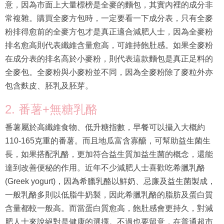
意，因為市面上大量標榜是全麥的麵包，其實內裡的成分非
常複雜。購買全麥方包時，一定要看一下成分表，只有全麥
粉排得愈前的全麥方包才是真正適合減肥人士，因為全麥粉
排名愈高則代表纖維含量愈高，可維持飽肚感。如果全麥粉
在成分表的排名高於小麥粉，則代表這款麵包是真正足料的
全麥包。全麥粉與小麥粉並不同，因為全麥粉除了麥粒外亦
包含麩皮、胚乳及胚芽。
2. 番薯+無糖乳酪
番薯屬於高纖維食物、低升糖指數，早餐可以攝入大概約
110-165克重的番薯。而且地瓜富含寡醣，可幫助益生菌生
長，如果搭配乳酪，更加符合益生質加益生菌的概念，還能
達到改善便秘的作用。近年不少減肥人士喜歡吃希臘乳酪
(Greek yogurt)，因為希臘乳酪以鮮奶、忌廉及益生菌製成，
一般乳酪多則以低脂牛奶製，因此希臘乳酪的脂肪及蛋白質
含量都較一般高。而當蛋白質愈高，飽肚感會更持久，對減
肥人士來說絕對是健康的選擇。不過也要留意，在普通超市