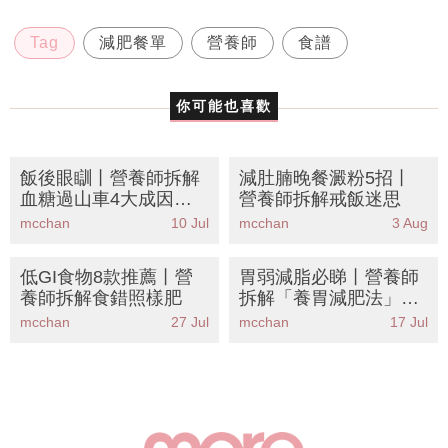
Tag
減肥餐單
營養師
食譜
你可能也喜歡
飯後眼瞓丨營養師拆解
減肚腩晚餐澱粉5招丨
血糖過山車4大成因！
營養師拆解戒飯迷思
公開穩糖瘦身餐單＋15
mcchan
10 Jul
mcchan
3 Aug
種食物清單
低GI食物8款推薦丨營
胃弱減脂必睇丨營養師
養師拆解食錯照樣肥
拆解「養胃減肥法」！
8大溫和食物食住瘦告
mcchan
27 Jul
mcchan
17 Jul
別胃脹便秘飲水都肥