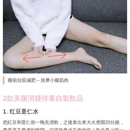
睡前拉筋減肥 – 按摩小腿肌肉
2款美腿消腫排毒自製飲品
1. 红豆薏仁水
把紅豆和薏仁前一晚先浸軟，之後拿出來大火煮開20分鐘，