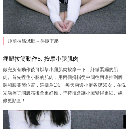
睡前拉筋減肥 – 盤腿下壓
瘦腿拉筋動作5. 按摩小腿肌肉
做完所有動作後可以幫小腿肌肉按摩一下，紓緩緊繃的肌
肉。首先捏住小腿的肌肉，用兩個拇指從中間往兩邊推到腳
踝和膝關節位置，這樣為1次，每天兩邊小腿各腿30次，在洗
完澡擦了潤膚霜後會更好推，堅持推會讓小腿變得更細、線
條更順直！