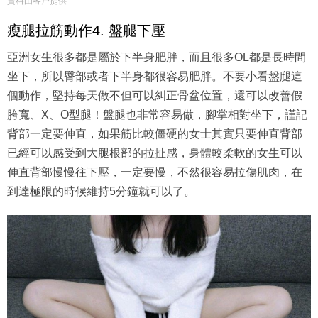
資料由客戶提供
瘦腿拉筋動作4. 盤腿下壓
亞洲女生很多都是屬於下半身肥胖，而且很多OL都是長時間
坐下，所以臀部或者下半身都很容易肥胖。不要小看盤腿這
個動作，堅持每天做不但可以糾正骨盆位置，還可以改善假
胯寬、X、O型腿！盤腿也非常容易做，腳掌相對坐下，謹記
背部一定要伸直，如果筋比較僵硬的女士其實只要伸直背部
已經可以感受到大腿根部的拉扯感，身體較柔軟的女生可以
伸直背部慢慢往下壓，一定要慢，不然很容易拉傷肌肉，在
到達極限的時候維持5分鐘就可以了。