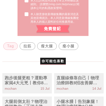
本人已詳閱並同意遵守本文列明條款及
細則。 請瀏覽(
nmg.com.hk/privacy
) 閱
讀本公司的私隱政策聲明。
本人願意接收新傳媒集團的最新消息及
其他宣傳資訊，本人同意新傳媒集團使
用本人的個人資料於任何推廣用途。
Tag
拉筋
瘦大腿
瘦小腿
你可能也喜歡
跑步後腿更粗？運動專
直腿線條靠自己丨物理
家揭4大元兇丨教你8個
治療師教8招改善腳踝
正確拉筋動作+補水時
活動度 告別蘿蔔腿假胯
mcchan
15 Jul
mcchan
14 Jul
間表KO蘿蔔腿
寬
大腿前側太壯？物理治
小腿水腫丨告別象腿！