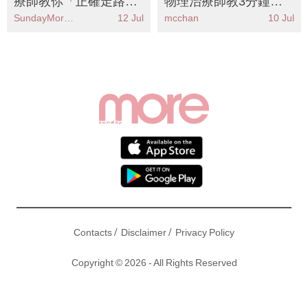
療師教你「正確走路」
物理治療師教3分鐘睡
丨6個動作KO假性粗腿
前消腫運動 附5款去水
SundayMore編輯部
12 Jul
mcchan
10 Jul
告別大象腿
腫食物清單
/
/
Contacts
Disclaimer
Privacy Policy
Copyright © 2026 - All Rights Reserved