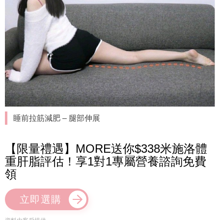
睡前拉筋減肥 – 腿部伸展
【限量禮遇】MORE送你$338米施洛體
重肝脂評估！享1對1專屬營養諮詢免費
領
立即選購