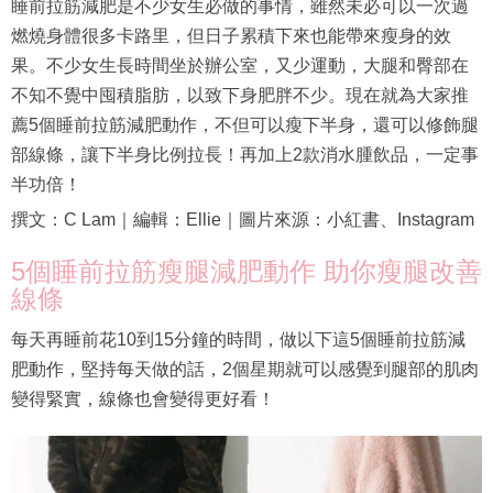
睡前拉筋減肥是不少女生必做的事情，雖然未必可以一次過
燃燒身體很多卡路里，但日子累積下來也能帶來瘦身的效
果。不少女生長時間坐於辦公室，又少運動，大腿和臀部在
不知不覺中囤積脂肪，以致下身肥胖不少。現在就為大家推
薦5個睡前拉筋減肥動作，不但可以瘦下半身，還可以修飾腿
部線條，讓下半身比例拉長！再加上2款消水腫飲品，一定事
半功倍！
撰文：C Lam｜編輯：Ellie｜圖片來源：小紅書、Instagram
5個睡前拉筋瘦腿減肥動作 助你瘦腿改善
線條
每天再睡前花10到15分鐘的時間，做以下這5個睡前拉筋減
肥動作，堅持每天做的話，2個星期就可以感覺到腿部的肌肉
變得緊實，線條也會變得更好看！