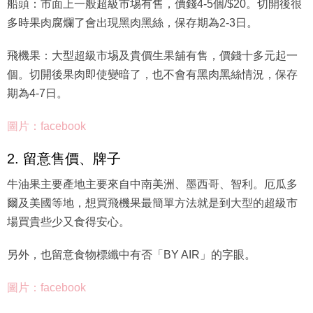
船頭：市面上一般超級市埸有售，價錢4-5個/$20。切開後很
多時果肉腐爛了會出現黑肉黑絲，保存期為2-3日。
飛機果：大型超級市埸及貴價生果舖有售，價錢十多元起一
個。切開後果肉即使變暗了，也不會有黑肉黑絲情況，保存
期為4-7日。
圖片：facebook
2. 留意售價、牌子
牛油果主要產地主要來自中南美洲、墨西哥、智利。厄瓜多
爾及美國等地，想買飛機果最簡單方法就是到大型的超級市
場買貴些少又食得安心。
另外，也留意食物標纖中有否「BY AIR」的字眼。
圖片：facebook