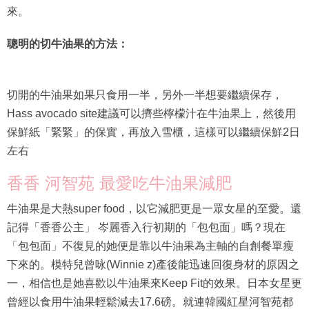
來。
聰明的切牛油果的方法：
切開的牛油果如果只食用一半，另外一半想要繼續保存，
Hass avocado site建議可以擠些檸檬汁在牛油果上，然後用
保鮮紙「緊緊」的保實，再放入雪櫃，這樣可以繼續保鮮2日
左右
香香 河智苑 最愛吃牛油果減肥
牛油果是大熱super food，以它減肥更是一眾女星的至愛。還
記得「香香公主」 岑麗香入行初期的「包包面」嗎？現在
「包包面」不復見的她便是靠以牛油果為主軸的自創餐單瘦
下來的。模特兒曾咏(Winnie z)產後能迅速回復身材的原因之
一，相信也是她喜歡以牛油果來Keep Fit的效果。日本女星更
曾經以食用牛油果輕鬆減去17.6磅。就連韓國紅星河智苑都