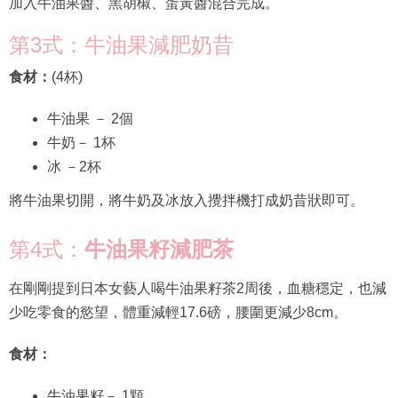
加入牛油果醬、黑胡椒、蛋黃醬混合完成。
第3式：牛油果減肥奶昔
食材：
(4杯)
牛油果 － 2個
牛奶－ 1杯
冰 －2杯
將牛油果切開，將牛奶及冰放入攪拌機打成奶昔狀即可。
第4式：
牛油果籽減肥茶
在剛剛提到日本女藝人喝牛油果籽茶2周後，血糖穩定，也減
少吃零食的慾望，體重減輕17.6磅，腰圍更減少8cm。
食材：
牛油果籽－ 1顆