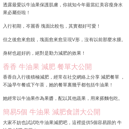
透露最愛以牛油果保護肌膚，你就知今年最當紅美容瘦身水
果必屬佢啦！
入行初期，岑麗香 塊面比較包，其實都好可愛！
但之後愈來愈靚，塊面愈來愈呈現V形，沒有以前那麼水腫。
身材也超好的，絕對是勤力減肥的效果！
香香 牛油果 減肥 餐單大公開
香香自入行後積極減肥，經常在社交網絡上分享 減肥餐單 ，
不論早午餐或下午茶，她的餐單裏幾乎都包括牛油果！
她經常以牛油果作為果醬，配以其他蔬果，用來搽麵包吃。
簡易5個 牛油果 減肥食譜大公開
大家不妨也試試吃牛油果減肥吧，這裡提供5個容易跟的 牛