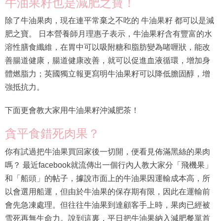
牛油果籽也是減肥之寶！
除了牛油果肉，現在連平常棄之不吃的 牛油果籽 都可以是減
肥之寶。 日本營養師月理惠子表示，牛油果籽含有豐富的水
溶性膳食纖維，在胃中可以吸附糖和脂肪變為啫喱狀，能改
善腸道健康，腸道健康改善，就可以促進血液循環，增加身
體燃脂力；英國獨立報更寫明牛油果籽可以降低膽固醇，增
強抵抗力。
下面更會教大家用牛油果籽沖減肥茶！
貪平食錯死肉果？
你有試過把牛油果買回家後一切開，便看見佈滿黑絲的果肉
嗎？ 最近facebook就流傳出一個行內人教大家分「飛機果」
和「船頭」的帖子，據說市面上的牛油果因運輸成本高，所
以會選用船運，但由於牛油果的保存期有限，因此在運輸前
會先急凍處理。但往往牛油果到達顧客手上時，果肉已經被
雪死再無生命力。說到這裏，平日把牛油果納入減肥餐單首