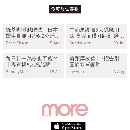
你可能也喜歡
綠茶咖啡減肥法｜日本
牛油果護膚5大隱藏用
醫生實測月瘦6.2公斤！
法 自製面膜+眼膜+磨砂
黃金比例公開 專減大肚
膏：抗氧化+提升肌膚
Echo Cheung（SundayMore編輯部）
5 Aug
SundayMore編輯部
29 Jul
腩
彈性
每日行一萬步也不瘦？
肩頸厚改善丨7招告別
丨專家揭5大燃脂關
圓肩寒背顯胖
鍵：心率才是重點！附
SundayMore編輯部
15 Jul
mcchan
3 Aug
燃脂心率計算教學