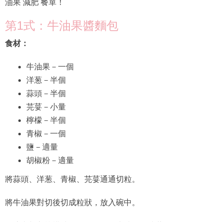
油果 減肥 餐單！
第1式：牛油果醬麵包
食材：
牛油果－一個
洋葱－半個
蒜頭－半個
芫荽－小量
檸檬－半個
青椒－一個
鹽－適量
胡椒粉－適量
將蒜頭、洋葱、青椒、芫荽通通切粒。
將牛油果對切後切成粒狀，放入碗中。