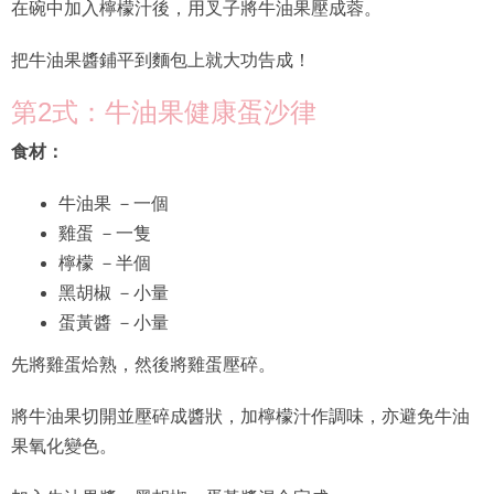
在碗中加入檸檬汁後，用叉子將牛油果壓成蓉。
把牛油果醬鋪平到麵包上就大功告成！
第2式：牛油果健康蛋沙律
食材：
牛油果 －一個
雞蛋 －一隻
檸檬 －半個
黑胡椒 －小量
蛋黃醬 －小量
先將雞蛋烚熟，然後將雞蛋壓碎。
將牛油果切開並壓碎成醬狀，加檸檬汁作調味，亦避免牛油
果氧化變色。