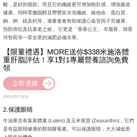
酸，是好的脂肪。而且它的纖維更可增加飽肚感，增強腸道
健康。同時零膽固醇且帶豐富水溶纖維、維他命、蛋白質、
鈉、鉀、鎂及鈣等，適量進食有助保護心血管與子宮健康、
預防癌症及抗衰老之效 。它更是「香香公主」 岑麗香、韓星
河智苑等一眾女星的減肥必備水果。
【限量禮遇】MORE送你$338米施洛體
重肝脂評估！享1對1專屬營養諮詢免費
領
立即選購
資料由客戶提供
2.保護眼睛
牛油果含有葉黃體素 (Lutein) 及玉米黃質 (Zeaxanthin)，它們
是有益眼睛健康的類胡蘿蔔素。可以保護眼睛，大大減低患