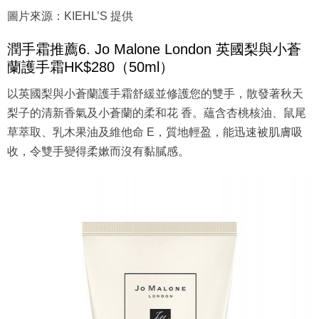
圖片來源：KIEHL’S 提供
潤手霜推薦6. Jo Malone London 英國梨與小蒼
蘭護手霜HK$280（50ml）
以英國梨與小蒼蘭護手霜舒緩並修護您的雙手，散發著秋天
梨子的清新香氣及小蒼蘭的柔和花 香。蘊含杏桃核油、鼠尾
草萃取、乳木果油及維他命 E，質地輕盈，能迅速被肌膚吸
收，令雙手變得柔嫰而沒有黏膩感。