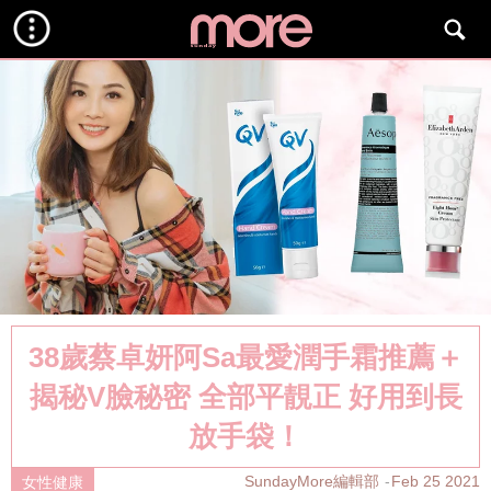
38歲蔡卓妍阿Sa最愛潤手霜推薦＋
揭秘V臉秘密 全部平靚正 好用到長
放手袋！
SundayMore編輯部
Feb 25 2021
女性健康