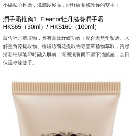
小編私心推薦，滋潤度極高，能舒緩並修護你的雙手：
潤手霜推薦1. Eleanor牡丹滋養潤手霜
HK$65（30ml）/ HK$160（100ml）
蘊含牡丹萃取物，具有高效紓緩功效；配合天然角鯊烯、水
解墨角藻提取物、榆繡線菊花提取物等豐富植物萃取，質感
清新細膩能即時融入肌膚，深層滋養而不留下油膩感，全日
保護乾燥雙手。