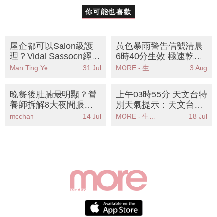
你可能也喜歡
屋企都可以Salon級護
黃色暴雨警告信號清晨
理？Vidal Sassoon經典
6時40分生效 極速乾鞋
系列全面升級配方KO各
妙法助你雨後無憂
Man Ting Yeung
31 Jul
MORE - 生活品味
3 Aug
種頭髮煩惱
晚餐後肚腩最明顯？營
上午03時55分 天文台特
養師拆解8大夜間脹氣
別天氣提示：天文台發
元兇食物丨附4招即時
出特別天氣提示雷雨區
mcchan
14 Jul
MORE - 生活品味
18 Jul
舒緩食療
影響香港廣泛地區