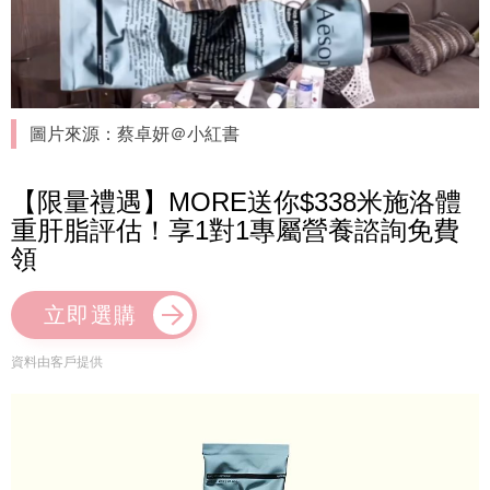
圖片來源：蔡卓妍＠小紅書
【限量禮遇】MORE送你$338米施洛體
重肝脂評估！享1對1專屬營養諮詢免費
領
立即選購
資料由客戶提供