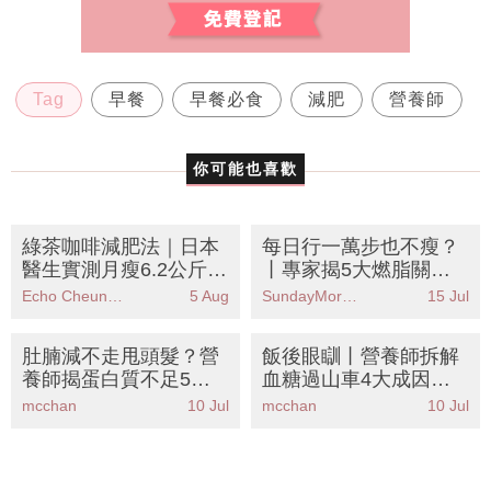
Tag
早餐
早餐必食
減肥
營養師
你可能也喜歡
綠茶咖啡減肥法｜日本
每日行一萬步也不瘦？
醫生實測月瘦6.2公斤！
丨專家揭5大燃脂關
黃金比例公開 專減大肚
鍵：心率才是重點！附
Echo Cheung（SundayMore編輯部）
5 Aug
SundayMore編輯部
15 Jul
腩
燃脂心率計算教學
肚腩減不走甩頭髮？營
飯後眼瞓丨營養師拆解
養師揭蛋白質不足5大
血糖過山車4大成因！
警號丨附8大高蛋白食
公開穩糖瘦身餐單＋15
mcchan
10 Jul
mcchan
10 Jul
物清單＋懶人食譜
種食物清單