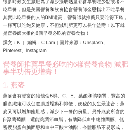
很多時候女生減肥為了減少攝取熱量都會早餐吃少點或者不
吃早餐，但是美國營養和飲食協會營養師金恩指出不吃早餐
其實比吃早餐的人的BMI還高，營養師就推薦只要吃得正確，
一樣可以吃飽又健康，不但減到肥更可以長年益壽！以下就
是營養師大推的6個早餐必吃的營養食物！
撰文：K ｜ 編輯：C Lam｜圖片來源：Unsplash、
Pinterest、Instagram
營養師推薦早餐必吃的6樣營養食物 減肥
事半功倍更增壽！
1. 燕麥
燕麥含有豐富的維他命B群、C、E、葉酸和礦物質，豐富的
膳食纖維可以促進腸道蠕動和排便，便秘的女生最適合；燕
麥又可以增加飽肚感，減少下一餐的份量。另外燕麥所含的
β-聚葡萄醣，還能夠調節血脂，有助降低血中總膽固醇、低
密度脂蛋白膽固醇和血中三酸甘油酯，令體脂肪不易形成，