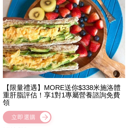
【限量禮遇】MORE送你$338米施洛體
重肝脂評估！享1對1專屬營養諮詢免費
領
立即選購