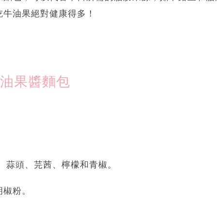
吃牛油果絕對健康得多！
牛油果醬麵包
、蒜頭、芫茜、檸檬和青椒。
胡椒粉。