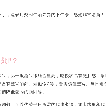
一手，這碟用梨和牛油果弄的下午茶，感覺非常清新！
減肥？
水果，比一般蔬果纖維含量高，吃後容易有飽肚感，幫
果含有豐富的鉀、維他命C等，營養價值豐富。每日進
我們降低體內的膽固醇。
搽麵包，可以代替平日所需的脂肪來源，如卡路里和脂