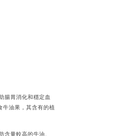
助腸胃消化和穩定血
食牛油果，其含有的植
肪含量較高的牛油、