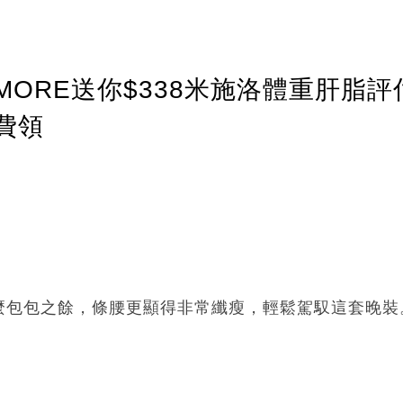
ORE送你$338米施洛體重肝脂評
費領
麼包包之餘，條腰更顯得非常纖瘦，輕鬆駕馭這套晚裝