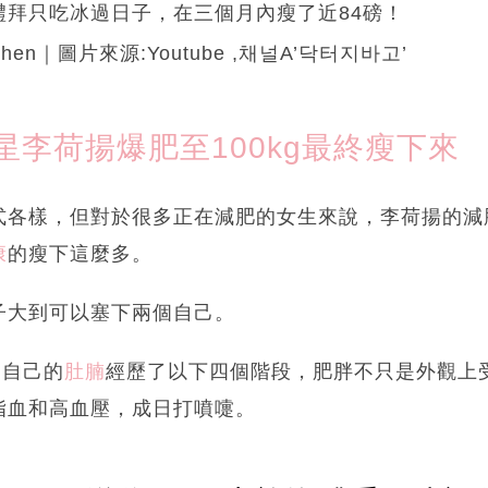
禮拜只吃冰過日子，在三個月內瘦了近84磅！
i Chen｜圖片來源:Youtube ,채널A’닥터지바고’
星李荷揚爆肥至100kg最終瘦下來
式各樣，但對於很多正在減肥的女生來說，李荷揚的減
康
的瘦下這麼多。
子大到可以塞下兩個自己。
，自己的
肚腩
經歷了以下四個階段，肥胖不只是外觀上
脂血和高血壓，成日打噴嚏。