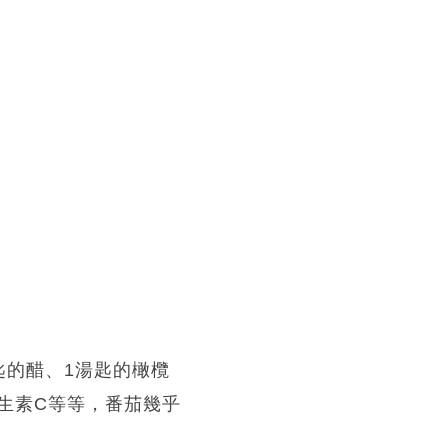
匙的醋、1湯匙的橄欖
生素C等等，番茄幾乎