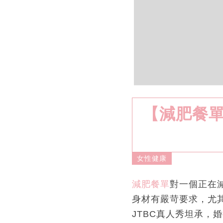
【減肥餐單
女性健康
減肥餐單
對一個正在
身材有嚴苛要求，尤其
JTBC真人秀坦承，