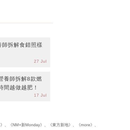
養師拆解食錯照樣
27 Jul
營養師拆解8款燃
時間越做越肥！
17 Jul
p》
、
《NM+新Monday》
、
《東方新地》
、
《more》
、