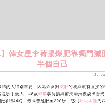
】韓女星李荷揚爆肥靠獨門減
半個自己
Sund
減肥的人特別重要，因為飲食對
減肥
的成與敗有直接的
是歌手藝人；46歲
韓星
李荷揚與前夫離婚後淡出營光
婚後爆肥44磅，最高曾經肥至220磅，感到
呼吸困難
先