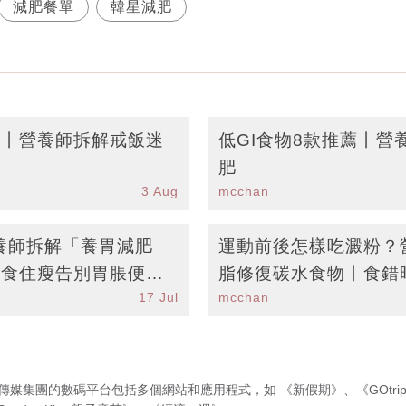
減肥餐單
韓星減肥
招丨營養師拆解戒飯迷
低GI食物8款推薦丨營
肥
3 Aug
mcchan
養師拆解「養胃減肥
運動前後怎樣吃澱粉？
物食住瘦告別胃脹便秘
脂修復碳水食物丨食錯
17 Jul
mcchan
傳媒集團的數碼平台包括多個網站和應用程式，如
《新假期》
、
《GOtri