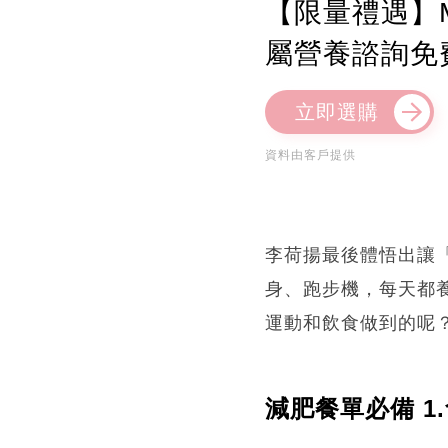
【限量禮遇】M
屬營養諮詢免
立即選購
資料由客戶提供
李荷揚最後體悟出讓
身、跑步機，每天都
運動和飲食做到的呢
減肥餐單必備 1