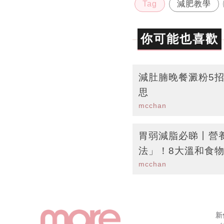
Tag
減肥教學
你可能也喜歡
減肚腩晚餐澱粉5
思
mcchan
胃弱減脂必睇丨營
法」！8大溫和食
mcchan
飲水都肥
新