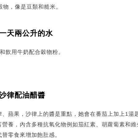
穀物，像是豆類和糙米。
.一天兩
公升的水
，和飲用牛奶配合穀物粉。
.沙律配油醋醬
律、蘋果，沙律上的醬是重點，她會在番茄上加上1湯
富營養，內含多種抗氧化物例如茄紅素、胡蘿蔔素和維
代替零食來增加飽肚感。