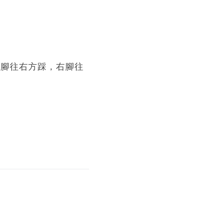
，左腳往右方踩，右腳往