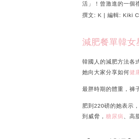
活」！曾激進的一個
撰文: K | 編輯: Kik
減肥餐單韓女
韓國人的減肥方法各
她向大家分享如何
健
最胖時期的體重，褲
肥到220磅的她表示
到威脅，
糖尿病
、高