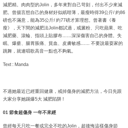
肥。曾揚言想自己的身材好似紙咁薄，最瘦時得39公斤/ 約86
磅也不滿意，能為35公斤/ 約77磅才算理想。曾著書《養
瘦》，天下間的減肥法Jolin都試過，戒澱粉、只吃蘋果、吃
減肥藥、滾輪、指頭上貼膠布……深深傷害自己的身體。失
眠、爆瘡、腸胃脹痛、貧血、皮膚敏感…… 不要說最耍家的
跳舞，就連唱歌高音一點也不夠氣。
Text : Manda
不過她最近已經重回健康，戒掉傷身的減肥方法，今日先跟
大家分享她踢爆5大 減肥陷阱 !
01
節食超傷身
一年不來經
曾經每天只吃一餐或完全不吃的Jolin，超後悔這樣傷身節
食。一開始節食的人好像瘦得很快，但身體一旦恢復正常飲