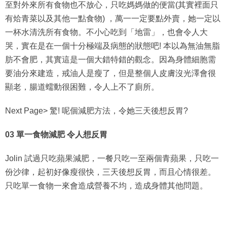
有烚青菜以及其他一點食物) ，萬一一定要點外賣，她一定以
一杯水清洗所有食物。不小心吃到「地雷」，也會令人大
哭，實在是在一個十分極端及病態的狀態吧! 本以為無油無脂
肪不會肥，其實這是一個大錯特錯的觀念。因為身體細胞需
要油分來建造，戒油人是瘦了，但是整個人皮膚沒光澤會很
顯老，腸道蠕動很困難，令人上不了廁所。
Next Page> 驚! 呢個減肥方法，令她三天後想反胃?
03 單一食物減肥 令人想反胃
Jolin 試過只吃蘋果減肥，一餐只吃一至兩個青蘋果，只吃一
份沙律，起初好像瘦很快，三天後想反胃，而且心情很差。
只吃單一食物一來會造成營養不均，造成身體其他問題。
Next Page> 吓? 呢個減肥方法，只能去腫，不會消除脂肪?