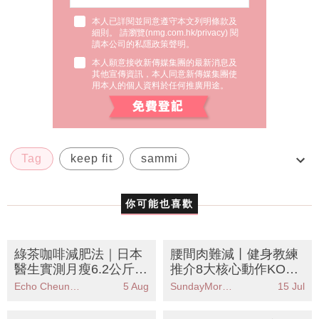
本人已詳閱並同意遵守本文列明條款及
細則。 請瀏覽(
nmg.com.hk/privacy
) 閱
讀本公司的私隱政策聲明。
本人願意接收新傳媒集團的最新消息及
其他宣傳資訊，本人同意新傳媒集團使
用本人的個人資料於任何推廣用途。
Tag
keep fit
sammi
去水腫 運動減肥法
名人減肥法
你可能也喜歡
綠茶咖啡減肥法｜日本
腰間肉難減丨健身教練
醫生實測月瘦6.2公斤！
推介8大核心動作KO頑
黃金比例公開 專減大肚
固肥肉丨附4週訓練餐
Echo Cheung（SundayMore編輯部）
5 Aug
SundayMore編輯部
15 Jul
腩
單
減肚腩晚餐澱粉5招丨
女生減肚腩丨8款高蛋