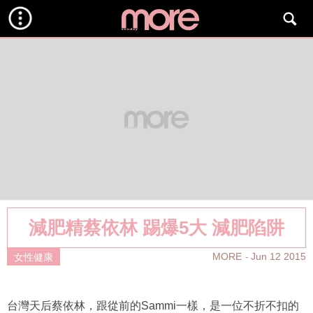
減肥精蔡依林 踢爆5大 減肥陷阱
MORE
Jun 12 2015
女性健康
台灣天后蔡依林，跟從前的Sammi一樣，是一位不折不扣的
減肥精。肉肉型的Jolin，多年來對自己苛刻，付出不少來減