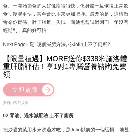
食，復胖更快，甚至會比本來更加肥胖。最差的是，這樣做
會令你胃痛、肚子脹氣、失眠，而她也曾試過因而一年沒有
經期到，真的好可怕!
Next Page> 驚! 呢個減肥方法, 令Jolin上不了廁所?
【限量禮遇】MORE送你$338米施洛體
重肝脂評估！享1對1專屬營養諮詢免費
領
立即選購
資料由客戶提供
02 零油、過水減肥法 上不了廁所
把炒過的菜用水來洗過才吃，是Jolin以前的一個習慣。她甚
至對外來所有食物也不放心，只吃媽媽做的便當(其實裡面只