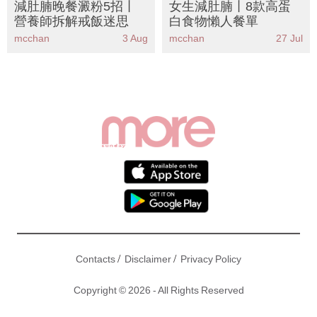
營養師拆解戒飯迷思
白食物懶人餐單
mcchan
3 Aug
mcchan
27 Jul
/
/
Contacts
Disclaimer
Privacy Policy
Copyright © 2026 - All Rights Reserved