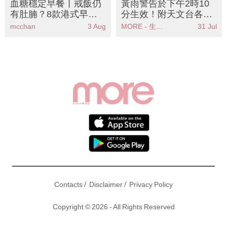
血糖穩定早餐丨戒飯仍
黃雨警告於下午2時10
有肚腩？8款港式早餐
分生效！附天文台各區
陷阱
雨量分佈圖
mcchan
3 Aug
MORE - 生活品味
31 Jul
/
/
Contacts
Disclaimer
Privacy Policy
Copyright © 2026 - All Rights Reserved