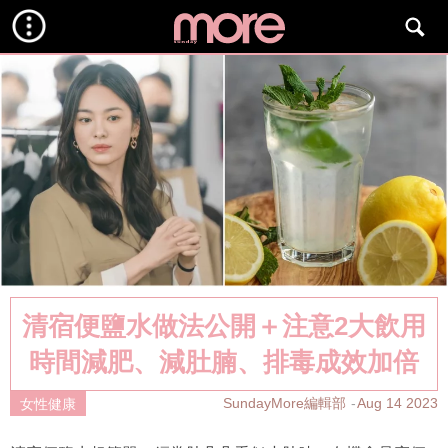
清宿便鹽水做法公開＋注意2大飲用
時間減肥、減肚腩、排毒成效加倍
SundayMore編輯部
Aug 14 2023
女性健康