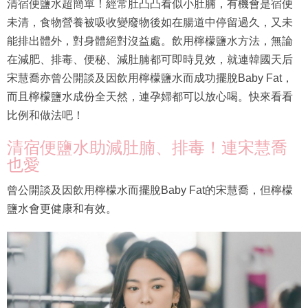
清宿便鹽水超簡單！經常肚凸凸看似小肚腩，有機會是宿便
未清，食物營養被吸收變廢物後如在腸道中停留過久，又未
能排出體外，對身體絕對沒益處。飲用檸檬鹽水方法，無論
在減肥、排毒、便秘、減肚腩都可即時見效，就連韓國天后
宋慧喬亦曾公開談及因飲用檸檬鹽水而成功擺脫Baby Fat，
而且檸檬鹽水成份全天然，連孕婦都可以放心喝。快來看看
比例和做法吧！
清宿便鹽水助減肚腩、排毒！連宋慧喬
也愛
曾公開談及因飲用檸檬水而擺脫Baby Fat的宋慧喬，但檸檬
鹽水會更健康和有效。