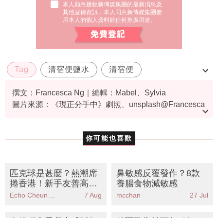
本人願意接收新傳媒集團的最新消息及
其他宣傳資訊，本人同意新傳媒集團使
用本人的個人資料於任何推廣用途。
Tag
清宿便鹽水
清宿便
檸檬鹽水做法
宿便
撰文：Francesca Ng｜編輯：Mabel、Sylvia
圖片來源：《現正分手中》劇照、unsplash@Francesca
Hotchin、unsplash@micheile || visual stories
你可能也喜歡
匹克球是甚麼？熱潮席
鼻敏感反覆發作？8款
捲香港！新手友善高效
養腸食物減敏感
燃脂 附匹克球場地、運
Echo Cheung（SundayMore編輯部）
7 Aug
mcchan
27 Jul
動服推薦