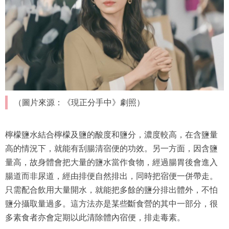
（圖片來源：《現正分手中》劇照）
檸檬鹽水結合檸檬及鹽的酸度和鹽分，濃度較高，在含鹽量
高的情況下，就能有刮腸清宿便的功效。另一方面，因含鹽
量高，故身體會把大量的鹽水當作食物，經過腸胃後會進入
腸道而非尿道，經由排便自然排出，同時把宿便一併帶走。
只需配合飲用大量開水，就能把多餘的鹽分排出體外，不怕
鹽分攝取量過多。這方法亦是某些斷食營的其中一部分，很
多素食者亦會定期以此清除體內宿便，排走毒素。