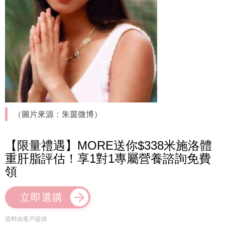
（圖片來源：朱茵微博）
【限量禮遇】MORE送你$338米施洛體
重肝脂評估！享1對1專屬營養諮詢免費
領
立即選購
資料由客戶提供