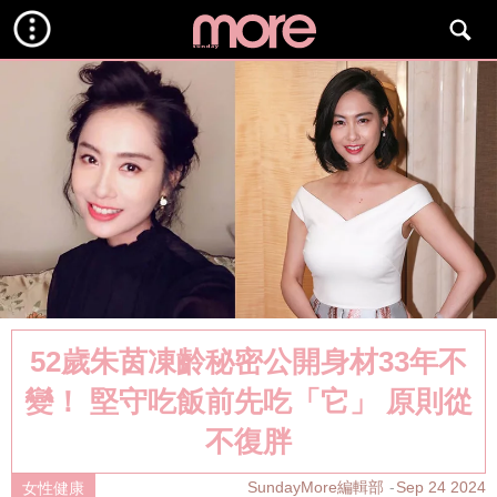
52歲朱茵凍齡秘密公開身材33年不
變！ 堅守吃飯前先吃「它」 原則從
不復胖
SundayMore編輯部
Sep 24 2024
女性健康