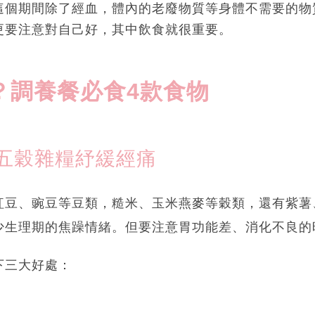
這個期間除了經血，體內的老廢物質等身體不需要的物
更要注意對自己好，其中飲食就很重要。
？調養餐必食4款食物
五穀雜糧紓緩經痛
紅豆、豌豆等豆類，糙米、玉米燕麥等穀類，還有紫薯
少生理期的焦躁情緒。但要注意胃功能差、消化不良的
下三大好處：