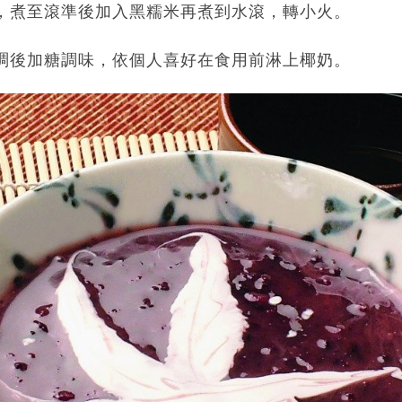
c.c.，煮至滾準後加入黑糯米再煮到水滾，轉小火。
濃稠後加糖調味，依個人喜好在食用前淋上椰奶。