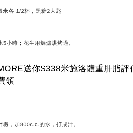
米各 1/2杯，黑糖2大匙
浸水5小時；花生用焗爐烘烤過。
ORE送你$338米施洛體重肝脂評
費領
拌機，加800c.c.的水，打成汁。