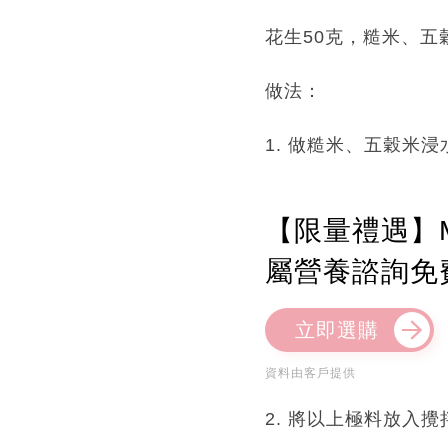
花生50克，糙米、五穀
做法：
1. 做糙米、五穀米
【限量禮遇】M
屬營養諮詢免
立即選購
資料由客戶提供
2. 將以上極料放入攪