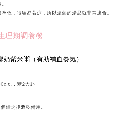
度。
較為低，很容易著涼，所以溫熱的湯品就非常適合。
生理期調養餐
.椰奶紫米粥（有助補血養氣）
0c.c.，糖2大匙
水1個鐘之後瀝乾備用。