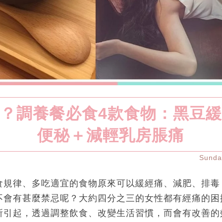
？調養餐必食4款食物：黑豆
便秘＋減輕乳房脹痛
Sund
食規律、多吃適宜的食物原來可以緩經痛、減肥、排毒
不會有甚麼禁忌呢？大約四分之三的女性都有經痛的困
所引起，透過調整飲食、改變生活習慣，而會有改善的