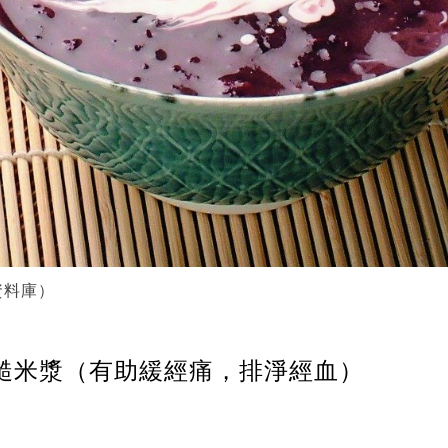
資料庫）
.糙米漿（有助緩經痛，排淨經血）