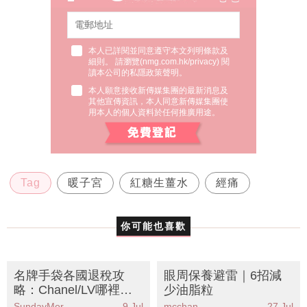
本人已詳閱並同意遵守本文列明條款及
細則。 請瀏覽(
nmg.com.hk/privacy
) 閱
讀本公司的私隱政策聲明。
本人願意接收新傳媒集團的最新消息及
其他宣傳資訊，本人同意新傳媒集團使
用本人的個人資料於任何推廣用途。
Tag
暖子宮
紅糖生薑水
經痛
你可能也喜歡
名牌手袋各國退稅攻
眼周保養避雷｜6招減
略：Chanel/LV哪裡買
少油脂粒
最划算？零配貨入手He
SundayMore編輯部
9 Jul
mcchan
27 Jul