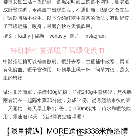
都市女性生活日夜顛倒，食無定時而且飲食不均衡，容易造
成肝腎失調，令經血中出現血塊，不通則痛，因此才會在生
理週期時痛不欲生。以下介紹紅糖生薑茶的做法，有助紓暖
子宮緩經痛、暖身，最適合秋冬天氣飲用。
撰文：Kathy｜編輯：venus.y | 圖片：Instagram
一杯紅糖生薑茶暖子宮緩化瘀血
中醫指紅糖可以補血散瘀、暖肝去寒，生薑補中散寒，兩者
有化瘀血、暖子宮作用。每朝早上喝一杯，簡單方便，是女
生的恩物。
做法非常簡單，準備400g紅糖，並把240g生薑切碎，然後將
兩者混在一起隔水蒸30分鐘，分成14份。從月經結束後的第
二天開始，每天早上取出1份，加150ml滾水，待水和暖後飲
用，需連服14天，另記得要空腹喝喔！
【限量禮遇】MORE送你$338米施洛體