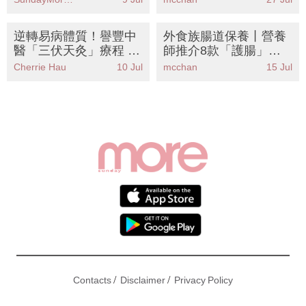
rmès
逆轉易病體質！譽豐中
外食族腸道保養丨營養
醫「三伏天灸」療程 改
師推介8款「護腸」發
善宮寒、經痛、鼻敏感
酵食物！KO胃氣脹便秘
Cherrie Hau
10 Jul
mcchan
15 Jul
提升免疫力
超市都買到
/
/
Contacts
Disclaimer
Privacy Policy