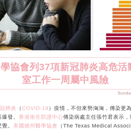
學協會列37項新冠肺炎高危活
室工作一周屬中風險
Sund
冠肺炎
（
COVID-19
）疫情，不但來勢洶洶，傳染更
區爆發。
香港衛生防護中心
傳染病處主任張竹君表示，
驚覺。
美國德州醫學協會
（The Texas Medical Asso