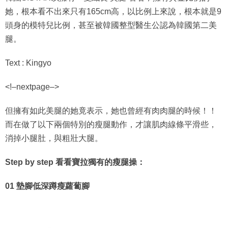
她，根本看不出來只有165cm高，以比例上來說，根本就是9
頭身的模特兒比例，甚至被韓國整型醫生公認為韓國第二美
腿。
Text : Kingyo
<!–nextpage–>
但擁有如此美腿的她竟表示，她也曾經有肉肉腿的時候！！
而在做了以下兩個特別的瘦腿動作，才讓肌肉線條平滑些，
消掉小腿肚，與粗壯大腿。
Step by step 看看寶拉獨有的瘦腿操：
01 墊腳低深蹲瘦蘿蔔腳