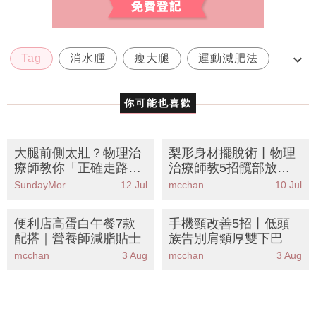
Tag
消水腫
瘦大腿
運動減肥法
韓星
你可能也喜歡
大腿前側太壯？物理治
梨形身材擺脫術丨物理
療師教你「正確走路」
治療師教5招髖部放鬆
丨6個動作KO假性粗腿
動作 踢走假胯寬大腿外
SundayMore編輯部
12 Jul
mcchan
10 Jul
告別大象腿
側贅肉
便利店高蛋白午餐7款
手機頸改善5招丨低頭
配搭｜營養師減脂貼士
族告別肩頸厚雙下巴
mcchan
3 Aug
mcchan
3 Aug