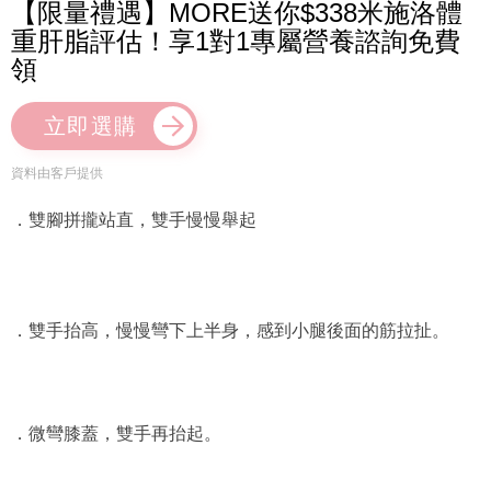
【限量禮遇】MORE送你$338米施洛體
重肝脂評估！享1對1專屬營養諮詢免費
領
立即選購
資料由客戶提供
．雙腳拼攏站直，雙手慢慢舉起
．雙手抬高，慢慢彎下上半身，感到小腿後面的筋拉扯。
．微彎膝蓋，雙手再抬起。