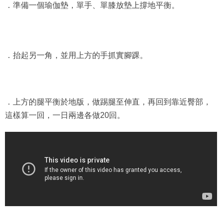
．準備一個瑜伽墊，單手、單膝放墊上撐地平衡。
．抬起另一角，並用上方的手抓實腳踝。
．上方的腿平衡於地版，做踢腿至伸直，再回到靠近臀部，
這樣算一回，一日兩邊各做20回。