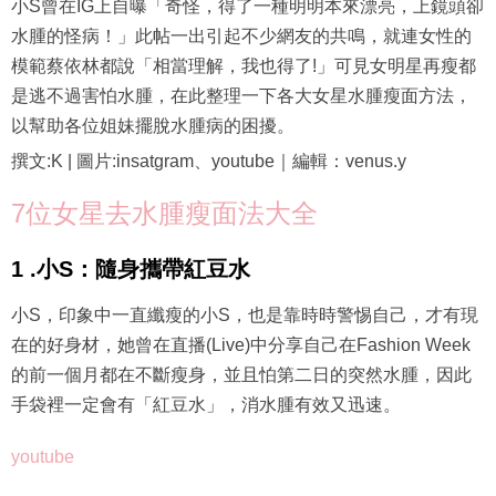
小S曾在IG上自曝「奇怪，得了一種明明本來漂亮，上鏡頭卻
水腫的怪病！」此帖一出引起不少網友的共鳴，就連女性的
模範蔡依林都說「相當理解，我也得了!」可見女明星再瘦都
是逃不過害怕水腫，在此整理一下各大女星水腫瘦面方法，
以幫助各位姐妹擺脫水腫病的困擾。
撰文:K | 圖片:insatgram、youtube｜編輯：venus.y
7位女星去水腫瘦面法大全
1 .小S：隨身攜帶紅豆水
小S，印象中一直纖瘦的小S，也是靠時時警惕自己，才有現
在的好身材，她曾在直播(Live)中分享自己在Fashion Week
的前一個月都在不斷瘦身，並且怕第二日的突然水腫，因此
手袋裡一定會有「紅豆水」，消水腫有效又迅速。
youtube