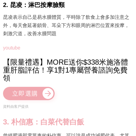
2. 昆凌：淋巴按摩臉頸
昆凌表示自己是易水腫體質，平時除了飲食上會多加注意之
外，每天會延著鎖骨、耳朵下方和眼周的淋巴位置來按摩，
刺激穴道，改善水腫問題
youtube
【限量禮遇】MORE送你$338米施洛體
重肝脂評估！享1對1專屬營養諮詢免費
領
立即選購
資料由客戶提供
3. 朴信惠：白菜代替白飯
曾經肥過部電單車的朴信惠，可以說是成功減肥代表，尤其