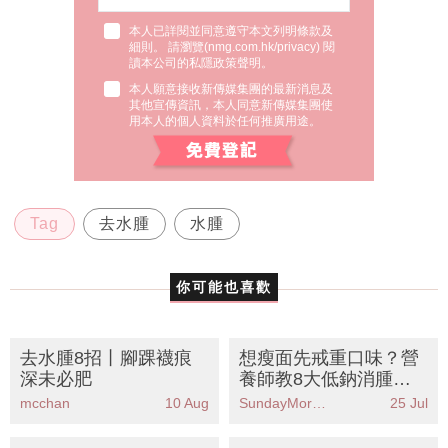
本人已詳閱並同意遵守本文列明條款及
細則。 請瀏覽(
nmg.com.hk/privacy
) 閱
讀本公司的私隱政策聲明。
本人願意接收新傳媒集團的最新消息及
其他宣傳資訊，本人同意新傳媒集團使
用本人的個人資料於任何推廣用途。
Tag
去水腫
水腫
你可能也喜歡
去水腫8招丨腳踝襪痕
想瘦面先戒重口味？營
深未必肥
養師教8大低鈉消腫食
物丨KO包包面附瘦面按
mcchan
10 Aug
SundayMore編輯部
25 Jul
摩教學
7日消腫飲食丨營養師
虛胖水腫丨中醫師教路