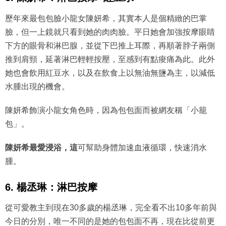
歷年來最包包臉小龍女陳妍希，其實本人是個精緻的巴掌
臉，但一上鏡就只看到她的肉肉臉。平日她會加強按摩眼睛
下方的眼骨和淋巴腺，並從下巴推上耳際，再順著脖子兩側
推到肩頸，延著淋巴輕輕按壓，至感到有點痠痛為此。此外
她也會飲用紅豆水，以及在飲食上以無油無鹽為主，以減低
水腫出現的機會。
陳妍希飾演小龍女角色時，因為包包面而被網友稱「小籠
包」。
陳妍希最愛浸浴，這
可幫助身體加速血液循環，快速消水
腫。
6. 楊丞琳：淋巴按摩
從可愛教主到現在30多歲的楊丞琳，完全看不出10多年前與
今日的分別，唯一不同的是她的包包面不再，現在比從前更