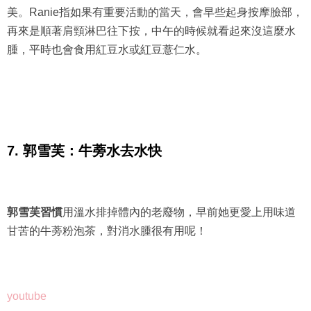
美。Ranie指如果有重要活動的當天，會早些起身按摩臉部，
再來是順著肩頸淋巴往下按，中午的時候就看起來沒這麼水
腫，平時也會食用紅豆水或紅豆薏仁水。
7. 郭雪芙：牛蒡水去水快
郭雪芙習慣
用溫水排掉體內的老廢物，早前她更愛上用味道
甘苦的牛蒡粉泡茶，對消水腫很有用呢！
youtube