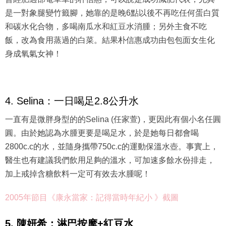
是一對象腿變竹籤腳，她靠的是晚6點以後不再吃任何蛋白質
和碳水化合物，多喝南瓜水和紅豆水消腫；另外主食不吃
飯，改為食用蒸過的白菜。結果朴信惠成功由包包面女生化
身成氧氣女神！
4. Selina：一日喝足2.8公升水
一直有是微胖身型的的Selina (任家萱)，更因此有個小名任圓
圓。由於她認為水腫更要是喝足水，於是她每日都會喝
2800c.c的水，並隨身攜帶750c.c的運動保溫水壺。事實上，
醫生也有建議我們飲用足夠的溫水，可加速多餘水份排走，
加上戒掉含糖飲料一定可有效去水腫呢！
2005年節目《康永當家：記得當時年紀小 》截圖
5. 陳妍希：淋巴按摩+紅豆水